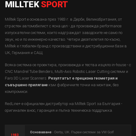
MILLTEK
SPORT
Milltek Sport е основана през 1983 г. в Дерби, Великобритания, от
страстен автомобилист с ясна цел - да произвежда performance
изпускателни системи, които надграждат заводските не само по
звук, но и по инженерно качество. Четири десетилетия по-късно,
Milltek е глобален бранд с производствени и дистрибуционни бази в
UK, Германия и САЩ.
Всяка система се проектира, произвежда и тества изцяло in-house - с
CNC Mandrel Tube Benders, Multi-Axis Robotic Laser Cutting системи и
Faro 3D Laser Scanners.
Резултатът е прецизна геометрия и
съвършено прилягане
към фабричните точки на монтаж, без
компромиси.
RedLine+ е официален дистрибутор на Milltek Sport за България -
оригинален внос, гаранция и пълна техническа поддръжка.
Основаване
- Derby, UK. Първи системи за VW Golf
1983