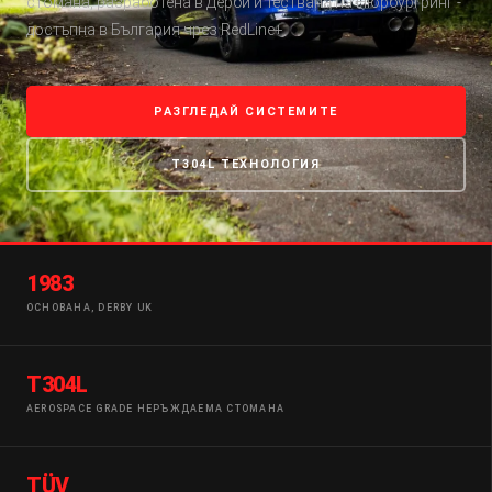
стомана, разработена в Дерби и тествана на Нюрбургринг -
достъпна в България чрез RedLine+.
РАЗГЛЕДАЙ СИСТЕМИТЕ
T304L ТЕХНОЛОГИЯ
1983
ОСНОВАНА, DERBY UK
T304L
AEROSPACE GRADE НЕРЪЖДАЕМА СТОМАНА
TÜV