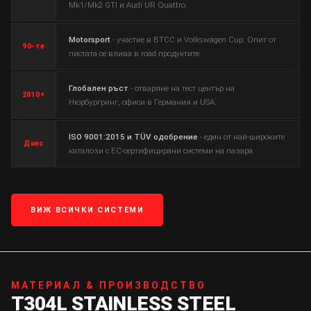
Mk1/Mk2 GTI и Audi UR Quattro.
Motorsport
- участие в BTCC и Volkswagen Cup. Опит от
90-те
пистата се влива в road продуктите.
Глобален ръст
- отваряне на тест център на
2010+
Нюрбургринг, офиси в Германия и USA.
ISO 9001:2015 и TÜV одобрение
- един от най-широките
Днес
каталози с EC-сертифицирани системи на пазара.
ВИЖ ВСИЧКИ СИСТЕМИ
МАТЕРИАЛ & ПРОИЗВОДСТВО
T304L STAINLESS STEEL