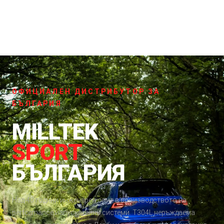
ОФИЦИАЛЕН ДИСТРИБУТОР ЗА
БЪЛГАРИЯ
MILLTEK
SPORT
БЪЛГАРИЯ
Над 40 години инженерен опит в производството на
performance изпускателни системи. T304L неръждаема