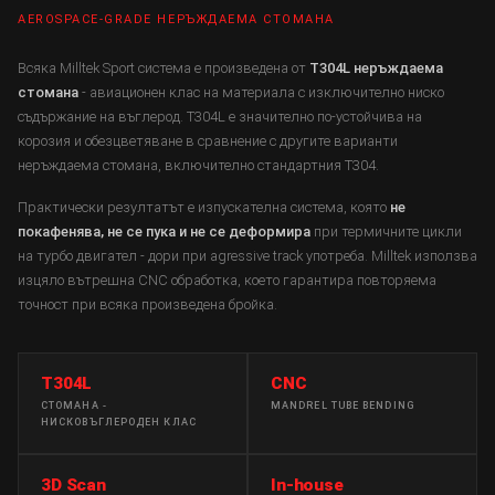
AEROSPACE-GRADE НЕРЪЖДАЕМА СТОМАНА
Всяка Milltek Sport система е произведена от
T304L неръждаема
стомана
- авиационен клас на материала с изключително ниско
съдържание на въглерод. T304L е значително по-устойчива на
корозия и обезцветяване в сравнение с другите варианти
неръждаема стомана, включително стандартния T304.
Практически резултатът е изпускателна система, която
не
покафенява, не се пука и не се деформира
при термичните цикли
на турбо двигател - дори при agressive track употреба. Milltek използва
изцяло вътрешна CNC обработка, което гарантира повторяема
точност при всяка произведена бройка.
T304L
CNC
СТОМАНА -
MANDREL TUBE BENDING
НИСКОВЪГЛЕРОДЕН КЛАС
3D Scan
In-house