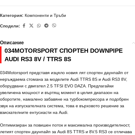
Категория:
Компоненти и Тръби
Сподели:
Описание
034MOTORSPORT СПОРТЕН DOWNPIPE
AUDI RS3 8V / TTRS 8S
034Motorsport представя изцяло новия лят спортен даунпайп от
неръждаема стомана за моделите Audi TTRS 8S и Audi RS3 8V,
оборудвани с двигател 2.5 TFSI EVO DAZA. Предлагайки
увеличена мощност и въртящ момент в целия диапазон на
оборотите, намалено забавяне на турбокомпресора и подобрен
звук на изпускателната система, това е върховото решение за
взискателните ентусиасти на Audi.
Оптимизиран за повишен поток и максимална производителност,
летият спортен даунпайп за Audi 8S TTRS и 8V.5 RS3 се отличава