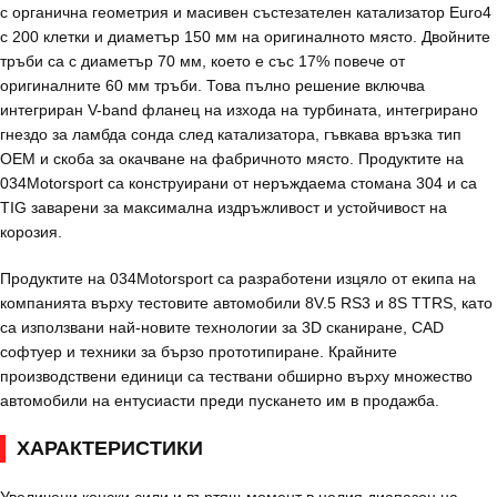
с органична геометрия и масивен състезателен катализатор Euro4
с 200 клетки и диаметър 150 мм на оригиналното място. Двойните
тръби са с диаметър 70 мм, което е със 17% повече от
оригиналните 60 мм тръби. Това пълно решение включва
интегриран V-band фланец на изхода на турбината, интегрирано
гнездо за ламбда сонда след катализатора, гъвкава връзка тип
OEM и скоба за окачване на фабричното място. Продуктите на
034Motorsport са конструирани от неръждаема стомана 304 и са
TIG заварени за максимална издръжливост и устойчивост на
корозия.
Продуктите на 034Motorsport са разработени изцяло от екипа на
компанията върху тестовите автомобили 8V.5 RS3 и 8S TTRS, като
са използвани най-новите технологии за 3D сканиране, CAD
софтуер и техники за бързо прототипиране. Крайните
производствени единици са тествани обширно върху множество
автомобили на ентусиасти преди пускането им в продажба.
ХАРАКТЕРИСТИКИ