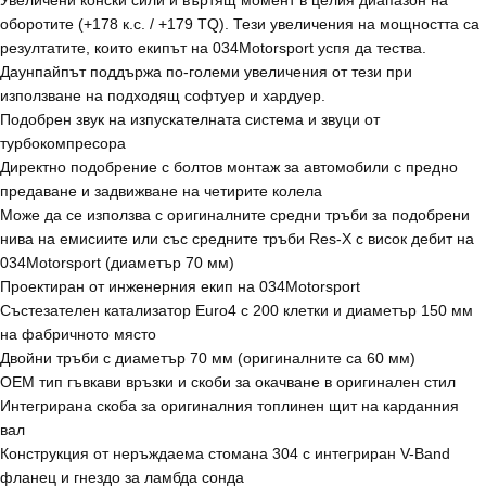
Увеличени конски сили и въртящ момент в целия диапазон на
оборотите (+178 к.с. / +179 TQ). Тези увеличения на мощността са
резултатите, които екипът на 034Motorsport успя да тества.
Даунпайпът поддържа по-големи увеличения от тези при
използване на подходящ софтуер и хардуер.
Подобрен звук на изпускателната система и звуци от
турбокомпресора
Директно подобрение с болтов монтаж за автомобили с предно
предаване и задвижване на четирите колела
Може да се използва с оригиналните средни тръби за подобрени
нива на емисиите или със средните тръби Res-X с висок дебит на
034Motorsport (диаметър 70 мм)
Проектиран от инженерния екип на 034Motorsport
Състезателен катализатор Euro4 с 200 клетки и диаметър 150 мм
на фабричното място
Двойни тръби с диаметър 70 мм (оригиналните са 60 мм)
OEM тип гъвкави връзки и скоби за окачване в оригинален стил
Интегрирана скоба за оригиналния топлинен щит на карданния
вал
Конструкция от неръждаема стомана 304 с интегриран V-Band
фланец и гнездо за ламбда сонда