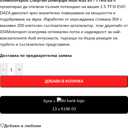
034Motorsport Спортен Downpipe Audi RS3 8V / TTRS 8S
е
проектиран да отключи пълния потенциал на вашия 2.5 TFSI EVO
DAZA двигател чрез значително повишаване на мощността и
подобряване на звука. Изработен от неръждаема стомана 304 с
масивен 200-клетъчен състезателен катализатор, този даунпайп от
034Motorsport осигурява оптимален поток и надеждност за най-
взискателните Audi ентусиасти, търсещи по-бърза реакция на
турбото и състезателно представяне.
Доставка по предварителна заявка
-
+
ДОБАВИ В КОЛИЧКА
Купи с
13 x €196.03
Добави в любими