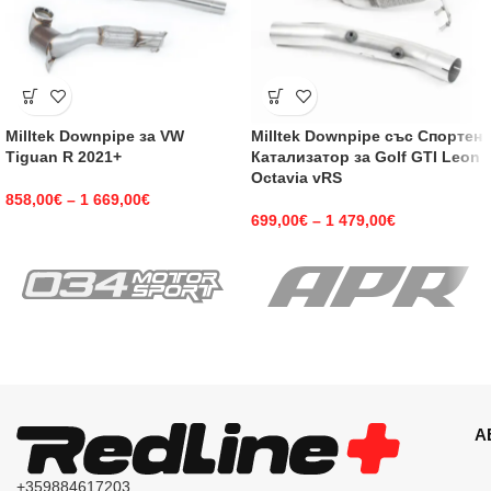
Milltek Downpipe за VW
Milltek Downpipe със Спортен
Tiguan R 2021+
Катализатор за Golf GTI Leon
Octavia vRS
858,00
€
–
1 669,00
€
699,00
€
–
1 479,00
€
А
+359884617203