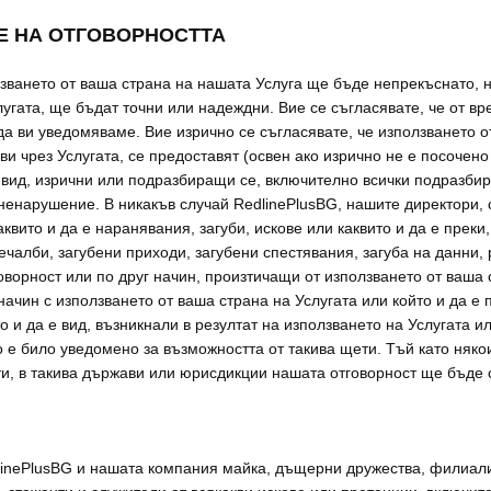
ИЕ НА ОТГОВОРНОСТТА
зването от ваша страна на нашата Услуга ще бъде непрекъснато, н
слугата, ще бъдат точни или надеждни. Вие се съгласявате, че от
да ви уведомяваме. Вие изрично се съгласявате, че използването о
ви чрез Услугата, се предоставят (освен ако изрично не е посочено 
е вид, изрични или подразбиращи се, включително всички подразбир
 ненарушение. В никакъв случай RedlinePlusBG, нашите директори, 
аквито и да е наранявания, загуби, искове или каквито и да е пре
печалби, загубени приходи, загубени спестявания, загуба на данни
оворност или по друг начин, произтичащи от използването от ваша 
е начин с използването от ваша страна на Услугата или който и да е
о и да е вид, възникнали в резултат на използването на Услугата и
о е било уведомено за възможността от такива щети. Тъй като няк
и, в такива държави или юрисдикции нашата отговорност ще бъде 
linePlusBG и нашата компания майка, дъщерни дружества, филиали,