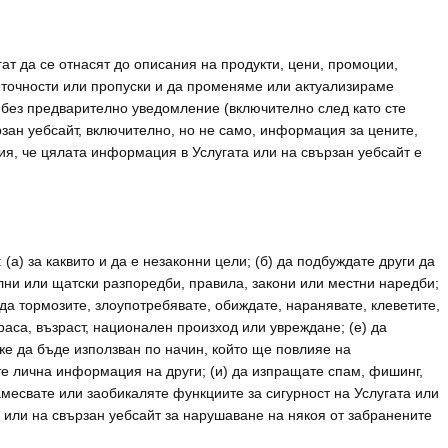
ат да се отнасят до описания на продукти, цени, промоции,
 неточности или пропуски и да променяме или актуализираме
 без предварително уведомление (включително след като сте
ан уебсайт, включително, но не само, информация за цените,
ция, че цялата информация в Услугата или на свързан уебсайт е
а) за каквито и да е незаконни цели; (б) да подбуждате други да
ални или щатски разпоредби, правила, закони или местни наредби;
 да тормозите, злоупотребявате, обиждате, наранявате, клеветите,
аса, възраст, национален произход или увреждане; (е) да
е да бъде използван по начин, който ще повлияе на
те лична информация на други; (и) да изпращате спам, фишинг,
намесвате или заобикаляте функциите за сигурност на Услугата или
а или на свързан уебсайт за нарушаване на някоя от забранените