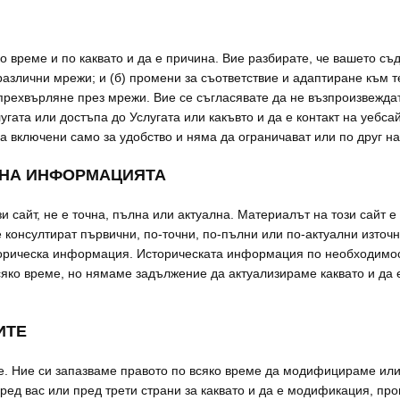
о време и по каквато и да е причина. Вие разбирате, че вашето с
различни мрежи; и (б) промени за съответствие и адаптиране към 
прехвърляне през мрежи. Вие се съгласявате да не възпроизвеждат
лугата или достъпа до Услугата или какъвто и да е контакт на уебса
а включени само за удобство и няма да ограничават или по друг на
Т НА ИНФОРМАЦИЯТА
и сайт, не е точна, пълна или актуална. Материалът на този сайт
е консултират първични, по-точни, по-пълни или по-актуални източ
торическа информация. Историческата информация по необходимост
яко време, но нямаме задължение да актуализираме каквато и да 
ИТЕ
. Ние си запазваме правото по всяко време да модифицираме или 
ред вас или пред трети страни за каквато и да е модификация, про