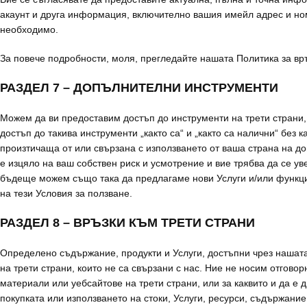
акаунт и друга информация, включително вашия имейл адрес и номе
необходимо.
За повече подробности, моля, прегледайте нашата Политика за в
РАЗДЕЛ 7 – ДОПЪЛНИТЕЛНИ ИНСТРУМЕНТИ
Можем да ви предоставим достъп до инструменти на трети страни,
достъп до такива инструменти „както са“ и „както са налични“ без 
произтичаща от или свързана с използването от ваша страна на д
е изцяло на ваш собствен риск и усмотрение и вие трябва да се ув
бъдеще можем също така да предлагаме нови Услуги и/или функции
на тези Условия за ползване.
РАЗДЕЛ 8 – ВРЪЗКИ КЪМ ТРЕТИ СТРАНИ
Определено съдържание, продукти и Услуги, достъпни чрез нашата 
на трети страни, които не са свързани с нас. Ние не носим отгово
материали или уебсайтове на трети страни, или за каквито и да е д
покупката или използването на стоки, Услуги, ресурси, съдържани