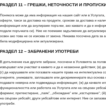
РАЗДЕЛ 11 – ГРЕШКИ, НЕТОЧНОСТИ И ПРОПУСК
Понякога може да има информация на нашия сайт или в Услугата, к
оферти, такси за доставка на продукти, срокове за доставка и на
информация или да анулираме поръчки, ако каквато и да е информ
подали поръчката си). Ние не поемаме задължение да актуализира
освен ако това не се изисква от закона. Никаква посочена дата за
била модифицирана или актуализирана.
РАЗДЕЛ 12 – ЗАБРАНЕНИ УПОТРЕБИ
В допълнение към другите забрани, посочени в Условията за ползва
извършват или участват в каквито и да е незаконни действия; (в)
(г) да нарушавате или погазвате нашите права на интелектуална со
очерняте, унижавате, заплашвате или дискриминирате въз основа н
подавате невярна или подвеждаща информация; (ж) да качвате или
функционалността или работата на Услугата или на свързан уебсай
фарминг, претекстиране, „паяк“, „обхождане“ или „изстъргване“; (й
на свързан уебсайт, други уебсайтове или интернет. Ние си запаз
употреби.