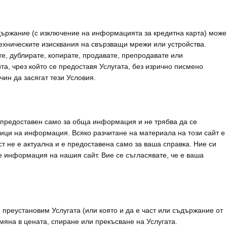
ъдържание (с изключение на информацията за кредитна карта) може
техническите изисквания на свързващи мрежи или устройства.
е, дублирате, копирате, продавате, препродавате или
йта, чрез който се предоставя Услугата, без изрично писмено
чин да засягат тези Условия.
 е предоставен само за обща информация и не трябва да се
ници на информация. Всяко разчитане на материала на този сайт е
 не е актуална и е предоставена само за ваша справка. Ние си
е информация на нашия сайт. Вие се съгласявате, че е ваша
преустановим Услугата (или която и да е част или съдържание от
мяна в цената, спиране или прекъсване на Услугата.