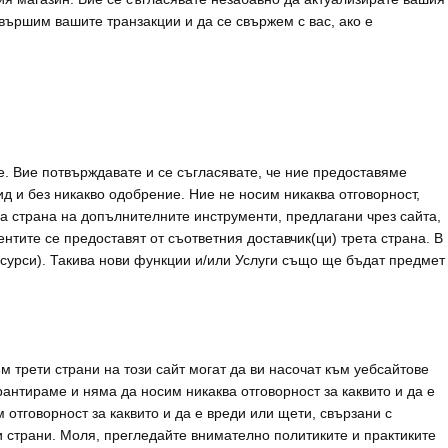
вършим вашите транзакции и да се свържем с вас, ако е
. Вие потвърждавате и се съгласявате, че ние предоставяме
вид и без никакво одобрение. Ние не носим никаква отговорност,
ша страна на допълнителните инструменти, предлагани чрез сайта,
ентите се предоставят от съответния доставчик(ци) трета страна. В
сурси). Такива нови функции и/или Услуги също ще бъдат предмет
м трети страни на този сайт могат да ви насочат към уебсайтове
рантираме и няма да носим никаква отговорност за каквито и да е
 отговорност за каквито и да е вреди или щети, свързани с
ти страни. Моля, прегледайте внимателно политиките и практиките