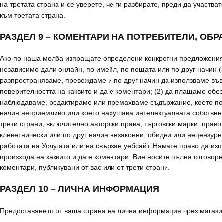
на третата страна и се уверете, че ги разбирате, преди да участв
към третата страна.
РАЗДЕЛ 9 – КОМЕНТАРИ НА ПОТРЕБИТЕЛИ, ОБ
Ако по наша молба изпращате определени конкретни предложения 
независимо дали онлайн, по имейл, по пощата или по друг начин (
разпространяваме, превеждаме и по друг начин да използваме във
поверителността на каквито и да е коментари; (2) да плащаме обе
наблюдаваме, редактираме или премахваме съдържание, което по 
начин неприемливо или което нарушава интелектуалната собственос
трети страни, включително авторски права, търговски марки, прав
клеветнически или по друг начин незаконни, обидни или нецензурн
работата на Услугата или на свързан уебсайт. Нямате право да из
произхода на каквито и да е коментари. Вие носите пълна отговорн
коментари, публикувани от вас или от трети страни.
РАЗДЕЛ 10 – ЛИЧНА ИНФОРМАЦИЯ
Предоставянето от ваша страна на лична информация чрез магазин