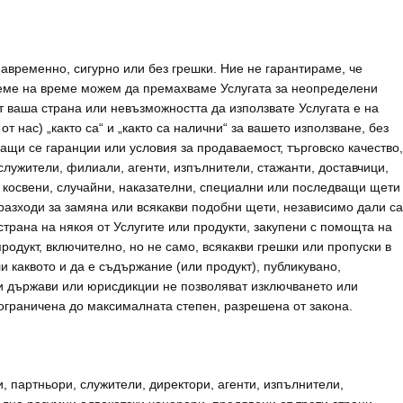
авременно, сигурно или без грешки. Ние не гарантираме, че
 време на време можем да премахваме Услугата за неопределени
т ваша страна или невъзможността да използвате Услугата е на
от нас) „както са“ и „както са налични“ за вашето използване, без
ащи се гаранции или условия за продаваемост, търговско качество,
служители, филиали, агенти, изпълнители, стажанти, доставчици,
ки, косвени, случайни, наказателни, специални или последващи щети
, разходи за замяна или всякакви подобни щети, независимо дали са
страна на някоя от Услугите или продукти, закупени с помощта на
 продукт, включително, но не само, всякакви грешки или пропуски в
ли каквото и да е съдържание (или продукт), публикувано,
ои държави или юрисдикции не позволяват изключването или
ограничена до максималната степен, разрешена от закона.
 партньори, служители, директори, агенти, изпълнители,