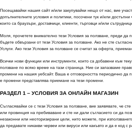
Посещавайки нашия сайт и/или закупувайки нещо от нас, вие участв
допълнителните условия и политики, посочени тук и/или достъпни ч
които са браузъри, доставчици, клиенти, търговци и/или сътрудни
Моля, прочетете внимателно тези Условия за ползване, преди да по
бъдете обвързани от тези Условия за ползване. Ако не сте съгласн
Услуги. Ако тези Условия за ползване се считат за оферта, приема
Всички нови функции или инструменти, които са добавени към тек
ползване по всяко време на тази страница. Ние си запазваме прав
промени на нашия уебсайт. Ваша е отговорността периодично да п
е промени представлява приемане на тези промени.
РАЗДЕЛ 1 – УСЛОВИЯ ЗА ОНЛАЙН МАГАЗИН
Съгласявайки се с тези Условия за ползване, вие заявявате, че 
или провинция на пребиваване и сте ни дали съгласието си да поз
незаконни или неоторизирани цели, нито можете, при използването
да предавате никакви червеи или вируси или какъвто и да е код с