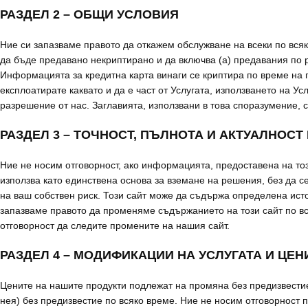
РАЗДЕЛ 2 – ОБЩИ УСЛОВИЯ
Ние си запазваме правото да откажем обслужване на всеки по всяк
да бъде предавано некриптирано и да включва (а) предавания по 
Информацията за кредитна карта винаги се криптира по време на 
експлоатирате каквато и да е част от Услугата, използването на Ус
разрешение от нас. Заглавията, използвани в това споразумение, с
РАЗДЕЛ 3 – ТОЧНОСТ, ПЪЛНОТА И АКТУАЛНОС
Ние не носим отговорност, ако информацията, предоставена на тоз
използва като единствена основа за вземане на решения, без да с
на ваш собствен риск. Този сайт може да съдържа определена ис
запазваме правото да променяме съдържанието на този сайт по вс
отговорност да следите промените на нашия сайт.
РАЗДЕЛ 4 – МОДИФИКАЦИИ НА УСЛУГАТА И ЦЕН
Цените на нашите продукти подлежат на промяна без предизвестие
нея) без предизвестие по всяко време. Ние не носим отговорност п