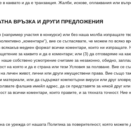
ате в каквато и да е транзакция. Жалби, искове, оплаквания или въ
РАТНА ВРЪЗКА И ДРУГИ ПРЕДЛОЖЕНИЯ
(например участия в конкурси) или без наша молба изпращате тво
колективно „коментари“), вие се съгласявате, че можем по всяко в
 всякакъв медиен формат всички коментари, които ни изпращате. 
зщетение за каквито и да е коментари; или (3) да отговаряме на к
наше собствено усмотрение считаме за незаконно, обидно, заплаш
т на която и да е страна или тези Условия за ползване. Вие се с
о на личен живот, лични или други имуществени права. Вие също та
и материали, или да съдържат компютърни вируси или друг зловред
ползвате фалшив имейл адрес, да се представяте за някой друг или
ост за всички коментари, които правите, и за тяхната точност. Ние
а се урежда от нашата Политика за поверителност, която можете д