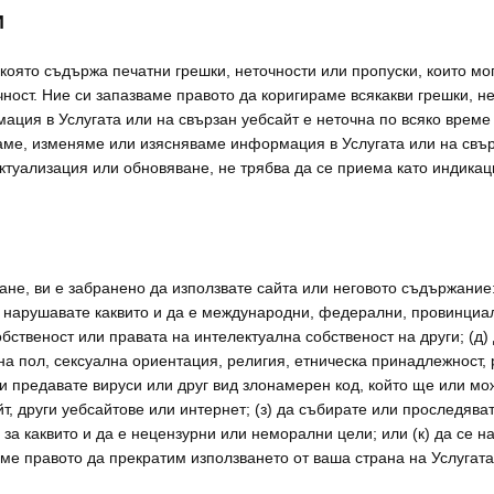
И
оято съдържа печатни грешки, неточности или пропуски, които мог
личност. Ние си запазваме правото да коригираме всякакви грешки,
ация в Услугата или на свързан уебсайт е неточна по всяко време
ме, изменяме или изясняваме информация в Услугата или на свърз
 актуализация или обновяване, не трябва да се приема като индика
не, ви е забранено да използвате сайта или неговото съдържание: (
 да нарушавате каквито и да е международни, федерални, провинци
бственост или правата на интелектуална собственост на други; (д)
а пол, сексуална ориентация, религия, етническа принадлежност, р
 предавате вируси или друг вид злонамерен код, който ще или мож
т, други уебсайтове или интернет; (з) да събирате или проследява
) за каквито и да е нецензурни или неморални цели; или (к) да се 
ваме правото да прекратим използването от ваша страна на Услугат