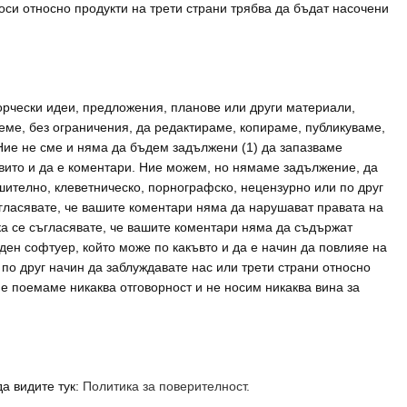
проси относно продукти на трети страни трябва да бъдат насочени
рчески идеи, предложения, планове или други материали,
реме, без ограничения, да редактираме, копираме, публикуваме,
Ние не сме и няма да бъдем задължени (1) да запазваме
аквито и да е коментари. Ние можем, но нямаме задължение, да
ително, клеветническо, порнографско, нецензурно или по друг
ъгласявате, че вашите коментари няма да нарушават правата на
ка се съгласявате, че вашите коментари няма да съдържат
ен софтуер, който може по какъвто и да е начин да повлияе на
 по друг начин да заблуждавате нас или трети страни относно
 не поемаме никаква отговорност и не носим никаква вина за
а видите тук:
Политика за поверителност.