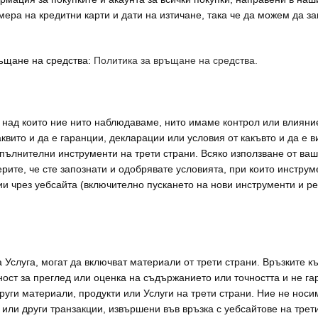
ра на кредитни карти и дати на изтичане, така че да можем да за
ръщане на средства:
Политика за връщане на средства.
 над които ние нито наблюдаваме, нито имаме контрол или влияние
каквито и да е гаранции, декларации или условия от какъвто и да е 
опълнителни инструменти на трети страни. Всяко използване от ва
ерите, че сте запознати и одобрявате условията, при които инструм
 чрез уебсайта (включително пускането на нови инструменти и ре
Услуга, могат да включват материали от трети страни. Връзките къ
рност за преглед или оценка на съдържанието или точността и не га
руги материали, продукти или Услуги на трети страни. Ние не носим
е или други транзакции, извършени във връзка с уебсайтове на тре