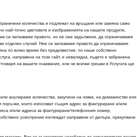
 ограничени количества и подлежат на връщане или замяна само
о най-точно цветовете и изображенията на нашите продукти,
Ние си запазваме правото, но не сме задължени, да ограничаваме
ки отделен случай. Ние си запазваме правото да ограничаваме
мяна по всяко време без предизвестие, по наше собствено
луга, направена на този сайт, е невалидна, където е забранена.
тговаря на вашите очаквания, или че всички грешки в Услугата ще
или анулираме количества, закупени на човек, на домакинство или
и поръчки, които използват същия адрес за фактуриране и/или
дреса и/или адреса за фактуриране/телефонния номер,
собствено усмотрение изглеждат направени от дилъри, прекупвачи
шия магазин. Вие се съгласявате незабавно да актуализирате вашия