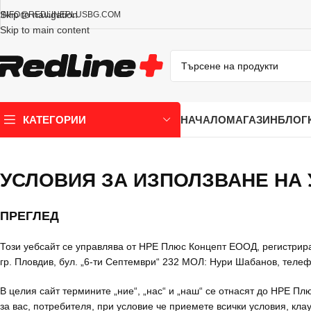
Skip to navigation
INFO@REDLINEPLUSBG.COM
Skip to main content
НАЧАЛО
МАГАЗИН
БЛОГ
КАТЕГОРИИ
УСЛОВИЯ ЗА ИЗПОЛЗВАНЕ НА 
ПРЕГЛЕД
Този уебсайт се управлява от НРЕ Плюс Концепт ЕООД, регистрир
гр. Пловдив, бул. „6-ти Септември“ 232 МОЛ: Нури Шабанов, телеф
В целия сайт термините „ние“, „нас“ и „наш“ се отнасят до НРЕ П
за вас, потребителя, при условие че приемете всички условия, кла