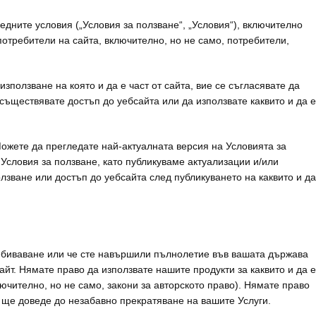
едните условия („Условия за ползване“, „Условия“), включително
потребители на сайта, включително, но не само, потребители,
зползване на която и да е част от сайта, вие се съгласявате да
осъществявате достъп до уебсайта или да използвате каквито и да е
ожете да прегледате най-актуалната версия на Условията за
Условия за ползване, като публикуваме актуализации и/или
зване или достъп до уебсайта след публикуването на каквито и да
ребиваване или че сте навършили пълнолетие във вашата държава
йт. Нямате право да използвате нашите продукти за каквито и да е
ючително, но не само, закони за авторското право). Нямате право
а ще доведе до незабавно прекратяване на вашите Услуги.