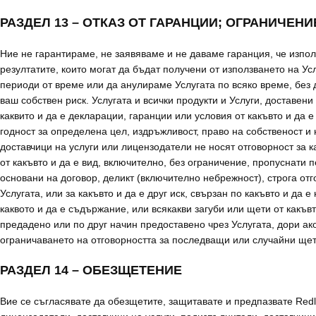
РАЗДЕЛ 13 – ОТКАЗ ОТ ГАРАНЦИИ; ОГРАНИЧЕН
Ние не гарантираме, не заявяваме и не даваме гаранция, че изпол
резултатите, които могат да бъдат получени от използването на У
периоди от време или да анулираме Услугата по всяко време, без 
ваш собствен риск. Услугата и всички продукти и Услуги, доставени 
каквито и да е декларации, гаранции или условия от какъвто и да 
годност за определена цел, издръжливост, право на собственост и
доставчици на услуги или лицензодатели не носят отговорност за к
от какъвто и да е вид, включително, без ограничение, пропуснати 
основани на договор, деликт (включително небрежност), строга отг
Услугата, или за какъвто и да е друг иск, свързан по какъвто и да 
каквото и да е съдържание, или всякакви загуби или щети от какъвт
предадено или по друг начин предоставено чрез Услугата, дори ак
ограничаването на отговорността за последващи или случайни щет
РАЗДЕЛ 14 – ОБЕЗЩЕТЕНИЕ
Вие се съгласявате да обезщетите, защитавате и предпазвате Red