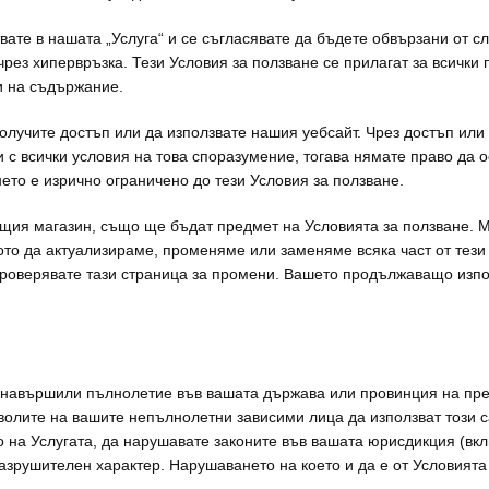
ате в нашата „Услуга“ и се съгласявате да бъдете обвързани от сл
рез хипервръзка. Тези Условия за ползване се прилагат за всички 
ци на съдържание.
лучите достъп или да използвате нашия уебсайт. Чрез достъп или и
и с всички условия на това споразумение, тогава нямате право да 
нето е изрично ограничено до тези Условия за ползване.
ущия магазин, също ще бъдат предмет на Условията за ползване. М
ото да актуализираме, променяме или заменяме всяка част от тези 
роверявате тази страница за промени. Вашето продължаващо изпол
сте навършили пълнолетие във вашата държава или провинция на п
волите на вашите непълнолетни зависими лица да използват този са
 на Услугата, да нарушавате законите във вашата юрисдикция (вкл
 разрушителен характер. Нарушаването на което и да е от Условият