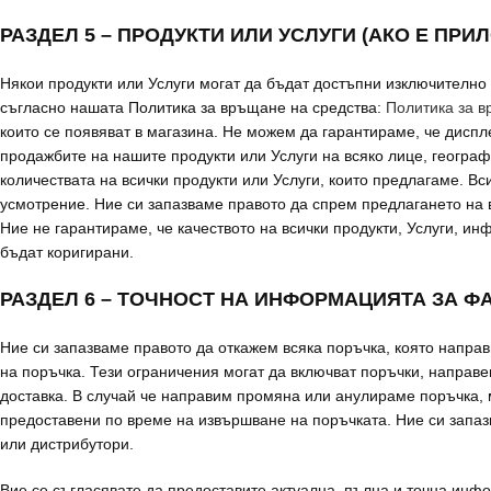
РАЗДЕЛ 5 – ПРОДУКТИ ИЛИ УСЛУГИ (АКО Е ПР
Някои продукти или Услуги могат да бъдат достъпни изключително 
съгласно нашата Политика за връщане на средства:
Политика за в
които се появяват в магазина. Не можем да гарантираме, че дисп
продажбите на нашите продукти или Услуги на всяко лице, геогра
количествата на всички продукти или Услуги, които предлагаме. В
усмотрение. Ние си запазваме правото да спрем предлагането на вс
Ние не гарантираме, че качеството на всички продукти, Услуги, ин
бъдат коригирани.
РАЗДЕЛ 6 – ТОЧНОСТ НА ИНФОРМАЦИЯТА ЗА Ф
Ние си запазваме правото да откажем всяка поръчка, която направ
на поръчка. Тези ограничения могат да включват поръчки, направе
доставка. В случай че направим промяна или анулираме поръчка,
предоставени по време на извършване на поръчката. Ние си запаз
или дистрибутори.
Вие се съгласявате да предоставите актуална, пълна и точна инфо