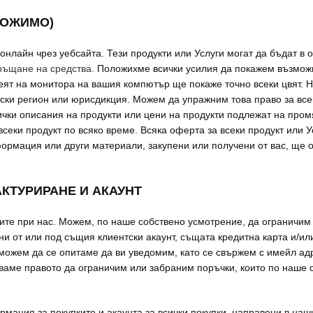
ИЛОЖИМО)
онлайн чрез уебсайта. Тези продукти или Услуги могат да бъдат в
ръщане на средства.
Положихме всички усилия да покажем възможн
леят на монитора на вашия компютър ще покаже точно всеки цвят. 
фски регион или юрисдикция. Можем да упражним това право за все
сички описания на продукти или цени на продукти подлежат на про
еки продукт по всяко време. Всяка оферта за всеки продукт или Ус
формация или други материали, закупени или получени от вас, ще о
АКТУРИРАНЕ И АКАУНТ
ите при нас. Можем, по наше собствено усмотрение, да ограничим 
ни от или под същия клиентски акаунт, същата кредитна карта и/ил
 можем да се опитаме да ви уведомим, като се свържем с имейл а
ваме правото да ограничим или забраним поръчки, които по наше 
рмация за покупките и акаунта за всички покупки, направени в на