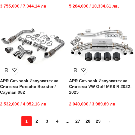
3 755,00
€
/ 7,344.14 лв.
5 284,00
€
/ 10,334.61 лв.
APR Cat-back Изпускателна
APR Cat-back Изпускателна
Система Porsche Boxster /
Система VW Golf MK8 R 2022-
Cayman 982
2025
2 532,00
€
/ 4,952.16 лв.
2 040,00
€
/ 3,989.89 лв.
1
2
3
4
…
27
28
29
→