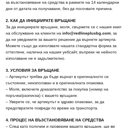
за възстановяване на средства в рамките на 14 календарни
дни от датата на получаване, без да посочвате причина.
2. КАК ДА ИНИЦИИРАТЕ ВРЪЩАНЕ
За да инициирате връщане, моля, свържете се с нашия екип
на обслужване на клиенти на
info@redlineplusbg.com
, за
да ни уведомите за вашето решение да върнете артикула.
Можете също да използвате нашата стандартна форма за
оттегляне, налична на нашия уебсайт, въпреки че нейното
използване не е задължително.
3. УСЛОВИЯ ЗА ВРЪЩАНЕ
– Артикулът трябва да бъде върнат в оригиналното си
състояние, неизползван и в оригиналната опаковка.
– Моля, включете доказателство за покупка (номер на
поръчка/разписка) с вашето връщане.
– Уверете се, че артикулът е здраво опакован, за да
предотвратите повреди по време на транспорта.
4. ПРОЦЕС НА ВЪЗСТАНОВЯВАНЕ НА СРЕДСТВА
– След като получим и проверим вашето връщане, ще ви