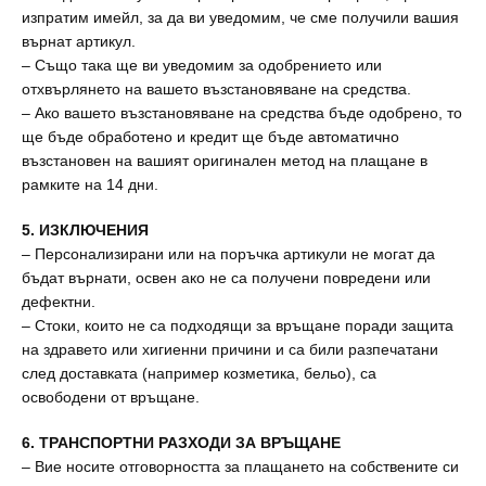
изпратим имейл, за да ви уведомим, че сме получили вашия
върнат артикул.
– Също така ще ви уведомим за одобрението или
отхвърлянето на вашето възстановяване на средства.
– Ако вашето възстановяване на средства бъде одобрено, то
ще бъде обработено и кредит ще бъде автоматично
възстановен на вашият оригинален метод на плащане в
рамките на 14 дни.
5. ИЗКЛЮЧЕНИЯ
– Персонализирани или на поръчка артикули не могат да
бъдат върнати, освен ако не са получени повредени или
дефектни.
– Стоки, които не са подходящи за връщане поради защита
на здравето или хигиенни причини и са били разпечатани
след доставката (например козметика, бельо), са
освободени от връщане.
6. ТРАНСПОРТНИ РАЗХОДИ ЗА ВРЪЩАНЕ
– Вие носите отговорността за плащането на собствените си