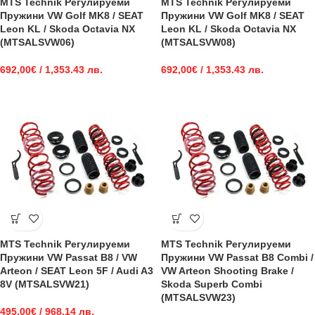
MTS Technik Регулируеми
MTS Technik Регулируеми
Пружини VW Golf MK8 / SEAT
Пружини VW Golf MK8 / SEAT
Leon KL / Skoda Octavia NX
Leon KL / Skoda Octavia NX
(MTSALSVW06)
(MTSALSVW08)
692,00
€
/ 1,353.43 лв.
692,00
€
/ 1,353.43 лв.
MTS Technik Регулируеми
MTS Technik Регулируеми
Пружини VW Passat B8 / VW
Пружини VW Passat B8 Combi /
Arteon / SEAT Leon 5F / Audi A3
VW Arteon Shooting Brake /
8V (MTSALSVW21)
Skoda Superb Combi
(MTSALSVW23)
495,00
€
/ 968.14 лв.