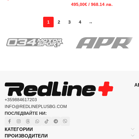
495,00
€
/ 968.14 лв.
1
2
3
4
→
А
+359884617203
INFO@REDLINEPLUSBG.COM
ПОСЛЕДВАЙТЕ НИ:
КАТЕГОРИИ
ПРОИЗВОДИТЕЛИ