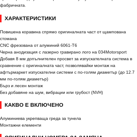
фабричната.
ХАРАКТЕРИСТИКИ
Повишена коравина спрямо оригиналната част от щампована
стомана
CNC фрезована от алуминий 6061-T6
Черна анодизация с лазерно гравирано лого на 034Motorsport
Добавя 8 мм допълнителен просвет за изпускателната система в
сравнение с оригиналната част, позволявайки монтаж на
афтърмаркет изпускателни системи с по-голям диаметър (до 12.7
мм по-голям диаметър)
Бърз и лесен монтаж
Без добавяне на шум, вибрации или грубост (NVH)
КАКВО Е ВКЛЮЧЕНО
Алуминиева укрепваща греда за тунела
Монтажни елементи