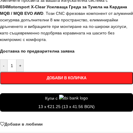
Увеличете просвета за вашата изпускателна система с
034Motorsport X-Clear Усилваща Греда за Тунела на Кардана
MQB / MQB EVO AWD
. Този CNC фрезован компонент от алуминий
осигурява допълнителни 8 мм пространство, елиминирайки
дрънченето и вибрациите при монтиране на по-широки ауспуси,
като същевременно подобрява коравината на шасито без
компромис с комфорта.
Доставка по предварителна заявка
-
+
ДОБАВИ В КОЛИЧКА
Купи с
13 x €21.25 (13 x 41.56 BGN)
Добави в любими