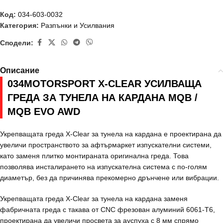
Код:
034-603-0032
Категория:
Разпънки и Усилвания
Сподели:
Описание
034MOTORSPORT X-CLEAR УСИЛВАЩА
ГРЕДА ЗА ТУНЕЛА НА КАРДАНА MQB /
MQB EVO AWD
Укрепващата греда X-Clear за тунела на кардана е проектирана да
увеличи пространството за афтърмаркет изпускателни системи,
като заменя плитко монтираната оригинална греда. Това
позволява инсталирането на изпускателна система с по-голям
диаметър, без да причинява прекомерно дрънчене или вибрации.
Укрепващата греда X-Clear за тунела на кардана заменя
фабричната греда с такава от CNC фрезован алуминий 6061-T6,
проектирана да увеличи просвета за ауспуха с 8 мм спрямо