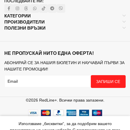
ПОСЛЕДВАЙТЕ НИ:
КАТЕГОРИИ
ПРОИЗВОДИТЕЛИ
ПОЛЕЗНИ ВРЪЗКИ
НЕ ПРОПУСКАЙ НИТО ЕДНА ОФЕРТА!
АБОНИРАЙ СЕ ЗА НАШИЯ БЮЛЕТИН И НАУЧАВАЙ ПЪРВИ ЗА
НАШИТЕ ПРОМОЦИИ!
ЗАПИШИ СЕ
©2026 RedLine+. Всички права запазени.
Използваме „бисквитки“, за да подобрим вашето
агазин
Любими
Кошница
Моят профил
преживяване на нашия уебсайт. С разглеждането на този