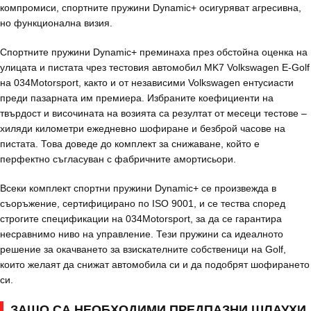
компромиси, спортните пружини Dynamic+ осигуряват агресивна,
но функционална визия.
Спортните пружини Dynamic+ преминаха през обстойна оценка на
улицата и пистата чрез тестовия автомобил MK7 Volkswagen E-Golf
на 034Motorsport, както и от независими Volkswagen ентусиасти
преди пазарната им премиера. Избраните коефициенти на
твърдост и височината на возията са резултат от месеци тестове –
хиляди километри ежедневно шофиране и безброй часове на
пистата. Това доведе до комплект за снижаване, който е
перфектно съгласуван с фабричните амортисьори.
Всеки комплект спортни пружини Dynamic+ се произвежда в
съоръжение, сертифицирано по ISO 9001, и се тества според
строгите спецификации на 034Motorsport, за да се гарантира
несравнимо ниво на управление. Тези пружини са идеалното
решение за окачването за взискателните собственици на Golf,
които желаят да снижат автомобила си и да подобрят шофирането
си.
ЗАЩО СА НЕОБХОДИМИ ПРЕДПАЗНИ ШЛАУХИ