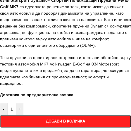
034Motorsport Dynamic+ Спортни Понижаващи Пружини VW E-
Golf MK7
са идеалното решение за тези, които искат да снижат
своя автомобил и да подобрят динамиката на управление, като
същевременно запазят отлично качество на возията. Като истинско
решение без компромиси, спортните пружини Dynamic+ осигуряват
агресивна, но функционална стойка и възнаграждават водачите с
прецизен контрол върху автомобила и нива на комфорт,
съизмерими с оригиналното оборудване (OEM+).
Тези пружини са проектирани вътрешно и тествани обстойно върху
тестовия автомобил MK7 Volkswagen E-Golf на 034Motorsport
преди пускането им в продажба, за да се гарантира, че осигуряват
идеалната комбинация от производителност, комфорт и
надеждност.
Доставка по предварителна заявка
-
+
ДОБАВИ В КОЛИЧКА