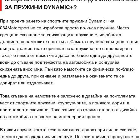
ЗА ПРУЖИНИ DYNAMIC+?
При проектирането на спортните пружини Dynamic+ на
034Motorsport не се изработва просто по-къса пружина. Често
срещано схващане за снижаващите пружини е, че общата
дължина на намотките е по-къса. Самата пружина всъщност е със
същата дължина като оригиналната пружина, но е проектирана
така, че някои от намотките да са по-близо една до друга, което
води до сгъване под тежестта на автомобила и осигурява
снижената височина. Тъй като намотките са физически по-близо
една до друга, при свиване и разтягане на окачването те се
допират или отдалечават.
Това сгъване на намотките е заложено в дизайна на по-голямата
част от спортните пружини, коулоувърите, а понякога дори и в
оригиналното окачване. Това зависи до голяма степен от дизайна
на автомобила по време на инженерния процес.
В някои случаи, когато тези намотки се допрат при силно свиване,
те могат да създадат излишен шум. По тази причина продуктите на