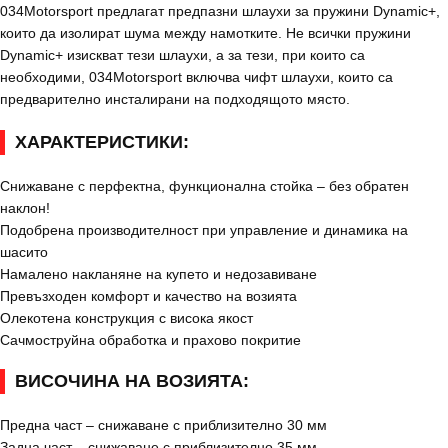
034Motorsport предлагат предпазни шлаухи за пружини Dynamic+,
които да изолират шума между намотките. Не всички пружини
Dynamic+ изискват тези шлаухи, а за тези, при които са
необходими, 034Motorsport включва чифт шлаухи, които са
предварително инсталирани на подходящото място.
ХАРАКТЕРИСТИКИ:
Снижаване с перфектна, функционална стойка – без обратен
наклон!
Подобрена производителност при управление и динамика на
шасито
Намалено накланяне на купето и недозавиване
Превъзходен комфорт и качество на возията
Олекотена конструкция с висока якост
Сачмоструйна обработка и прахово покритие
ВИСОЧИНА НА ВОЗИЯТА:
Предна част – снижаване с приблизително 30 мм
Задна част – снижаване с приблизително 35 мм