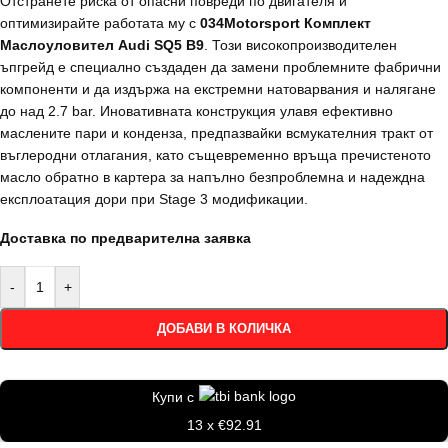
Отстранете риска от опасни повреди по двигателя и
оптимизирайте работата му с
034Motorsport Комплект
Маслоуловител Audi SQ5 B9
. Този високопроизводителен
ъпгрейд е специално създаден да замени проблемните фабрични
компоненти и да издържа на екстремни натоварвания и налягане
до над 2.7 bar. Иновативната конструкция улавя ефективно
маслените пари и конденза, предпазвайки всмукателния тракт от
въглеродни отлагания, като същевременно връща пречистеното
масло обратно в картера за напълно безпроблемна и надеждна
експлоатация дори при Stage 3 модификации.
Доставка по предварителна заявка
-
+
ДОБАВИ В КОЛИЧКА
Купи с
13 x €92.91