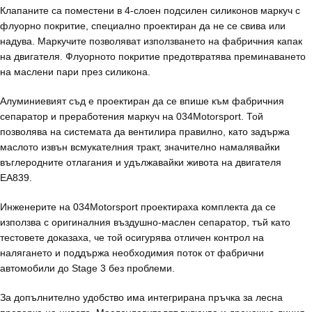
Клапаните са поместени в 4-слоен подсилен силиконов маркуч с
флуорно покритие, специално проектиран да не се свива или
надува. Маркучите позволяват използването на фабричния капак
на двигателя. Флуорното покритие предотвратява преминаването
на маслени пари през силикона.
Алуминиевият съд е проектиран да се впише към фабричния
сепаратор и преработения маркуч на 034Motorsport. Той
позволява на системата да вентилира правилно, като задържа
маслото извън всмукателния тракт, значително намалявайки
въглеродните отлагания и удължавайки живота на двигателя
EA839.
Инженерите на 034Motorsport проектираха комплекта да се
използва с оригиналния въздушно-маслен сепаратор, тъй като
тестовете доказаха, че той осигурява отличен контрол на
налягането и поддържа необходимия поток от фабрични
автомобили до Stage 3 без проблеми.
За допълнително удобство има интегрирана пръчка за лесна