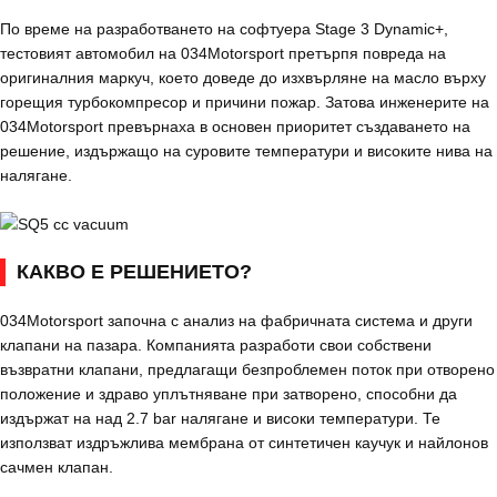
По време на разработването на софтуера Stage 3 Dynamic+,
тестовият автомобил на 034Motorsport претърпя повреда на
оригиналния маркуч, което доведе до изхвърляне на масло върху
горещия турбокомпресор и причини пожар. Затова инженерите на
034Motorsport превърнаха в основен приоритет създаването на
решение, издържащо на суровите температури и високите нива на
налягане.
КАКВО Е РЕШЕНИЕТО?
034Motorsport започна с анализ на фабричната система и други
клапани на пазара. Компанията разработи свои собствени
възвратни клапани, предлагащи безпроблемен поток при отворено
положение и здраво уплътняване при затворено, способни да
издържат на над 2.7 bar налягане и високи температури. Те
използват издръжлива мембрана от синтетичен каучук и найлонов
сачмен клапан.