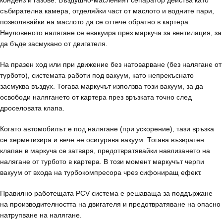
конденз и газове. Въздушно-масленият сепаратор действа като
събирателна камера, отделяйки част от маслото и водните пари,
позволявайки на маслото да се оттече обратно в картера.
Неуловеното налягане се евакуира през маркуча за вентилация, за
да бъде засмукано от двигателя.
На празен ход или при движение без натоварване (без налягане от
турбото), системата работи под вакуум, като непрекъснато
засмуква въздух. Тогава маркучът използва този вакуум, за да
освободи налягането от картера през връзката точно след
дроселовата клапа.
Когато автомобилът е под налягане (при ускорение), тази връзка
се херметизира и вече не осигурява вакуум. Тогава възвратен
клапан в маркуча се затваря, предотвратявайки навлизането на
налягане от турбото в картера. В този момент маркучът черпи
вакуум от входа на турбокомпресора чрез сифониращ ефект.
Правилно работещата PCV система е решаваща за поддържане
на производителността на двигателя и предотвратяване на опасно
натрупване на налягане.