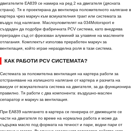
двигателите EA839 се намира на ред 2 на двигателя (дясната
страна). Тя е проектирана да вентилира положителното налягане в
картера чрез маркуч към всмукателния тракт или системата за
въздух под налягане. Маслоуловителят на 034Motorsport е
създаден да подобри фабричната PCV система, като внедрява
преграден съд от фрезован алуминий за улавяне на маслените
отлагания. Комплектът използва преработен маркуч за
вентилация, който играе неразделна роля в тази система.
КАК РАБОТИ PCV СИСТЕМАТА?
Системата за положителна вентилация на картера работи за
отстраняване на излишното налягане от картера и разчита на
вакуум от всмукателната система на двигателя, за да функционира
правилно. Тя работи с два компонента: въздушно-маслен
сепаратор и маркуч за вентилация.
При EA839 налягането в картера се генерира от движещите се
части на двигателя по време на нормална работа и може да
съдържа масло под формата на течност и пари, водни пари от