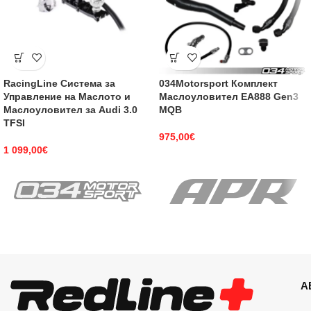
RacingLine Система за
034Motorsport Комплект
Управление на Маслото и
Маслоуловител EA888 Gen3
Маслоуловител за Audi 3.0
MQB
TFSI
975,00
€
1 099,00
€
А