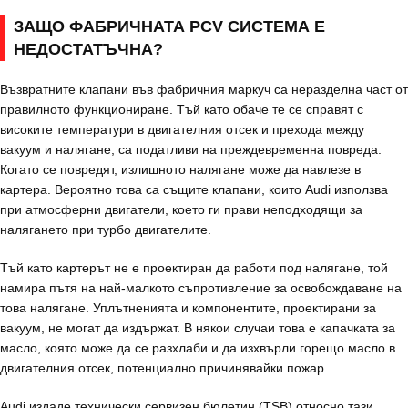
ЗАЩО ФАБРИЧНАТА PCV СИСТЕМА Е
НЕДОСТАТЪЧНА?
Възвратните клапани във фабричния маркуч са неразделна част от
правилното функциониране. Тъй като обаче те се справят с
високите температури в двигателния отсек и прехода между
вакуум и налягане, са податливи на преждевременна повреда.
Когато се повредят, излишното налягане може да навлезе в
картера. Вероятно това са същите клапани, които Audi използва
при атмосферни двигатели, което ги прави неподходящи за
налягането при турбо двигателите.
Тъй като картерът не е проектиран да работи под налягане, той
намира пътя на най-малкото съпротивление за освобождаване на
това налягане. Уплътненията и компонентите, проектирани за
вакуум, не могат да издържат. В някои случаи това е капачката за
масло, която може да се разхлаби и да изхвърли горещо масло в
двигателния отсек, потенциално причинявайки пожар.
Audi издаде технически сервизен бюлетин (TSB) относно тази