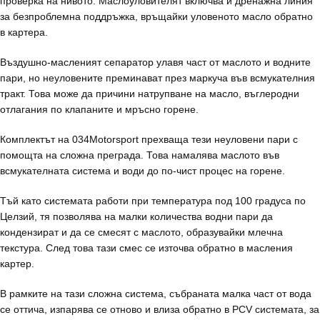
проверка на нивото. Маслоуловителят включва и дренажна линия
за безпроблемна поддръжка, връщайки уловеното масло обратно
в картера.
Въздушно-масленият сепаратор улавя част от маслото и водните
пари, но неуловените преминават през маркуча във всмукателния
тракт. Това може да причини натрупване на масло, въглеродни
отлагания по клапаните и мръсно горене.
Комплектът на 034Motorsport прехваща тези неуловени пари с
помощта на сложна преграда. Това намалява маслото във
всмукателната система и води до по-чист процес на горене.
Тъй като системата работи при температура под 100 градуса по
Целзий, тя позволява на малки количества водни пари да
кондензират и да се смесят с маслото, образувайки млечна
текстура. След това тази смес се източва обратно в масления
картер.
В рамките на тази сложна система, събраната малка част от вода
се оттича, изпарява се отново и влиза обратно в PCV системата, за