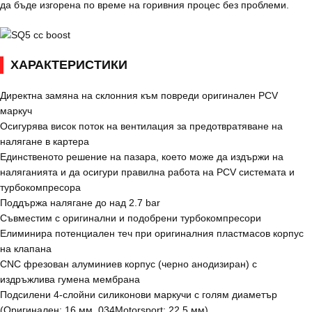
да бъде изгорена по време на горивния процес без проблеми.
ХАРАКТЕРИСТИКИ
Директна замяна на склонния към повреди оригинален PCV
маркуч
Осигурява висок поток на вентилация за предотвратяване на
налягане в картера
Единственото решение на пазара, което може да издържи на
наляганията и да осигури правилна работа на PCV системата и
турбокомпресора
Поддържа налягане до над 2.7 bar
Съвместим с оригинални и подобрени турбокомпресори
Елиминира потенциален теч при оригиналния пластмасов корпус
на клапана
CNC фрезован алуминиев корпус (черно анодизиран) с
издръжлива гумена мембрана
Подсилени 4-слойни силиконови маркучи с голям диаметър
(Оригинален: 16 мм, 034Motorsport: 22.5 мм)