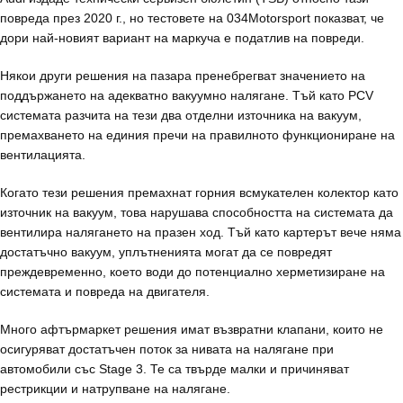
повреда през 2020 г., но тестовете на 034Motorsport показват, че
дори най-новият вариант на маркуча е податлив на повреди.
Някои други решения на пазара пренебрегват значението на
поддържането на адекватно вакуумно налягане. Тъй като PCV
системата разчита на тези два отделни източника на вакуум,
премахването на единия пречи на правилното функциониране на
вентилацията.
Когато тези решения премахнат горния всмукателен колектор като
източник на вакуум, това нарушава способността на системата да
вентилира налягането на празен ход. Тъй като картерът вече няма
достатъчно вакуум, уплътненията могат да се повредят
преждевременно, което води до потенциално херметизиране на
системата и повреда на двигателя.
Много афтърмаркет решения имат възвратни клапани, които не
осигуряват достатъчен поток за нивата на налягане при
автомобили със Stage 3. Те са твърде малки и причиняват
рестрикции и натрупване на налягане.