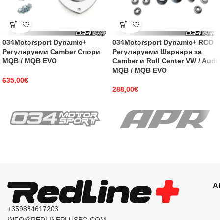
034Motorsport Dynamic+
034Motorsport Dynamic+ RCO
Регулируеми Camber Опори
Регулируеми Шарнири за
MQB / MQB EVO
Camber и Roll Center VW / Audi
MQB / MQB EVO
635,00
€
288,00
€
А
+359884617203
INFO@REDLINEPLUSBG.COM