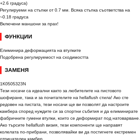
+2.6 градуса)
Регулируеми на стъпки от 0.7 мм. Всяка стъпка съответства на
~0.18 градуса
Включени маншони за прах!
ФУНКЦИИ
Елиминира деформацията на втулките
Подобрена регулируемост на сходимостта
ЗАМЕНЯ
1K0505323N
Тези носачи са идеални както за любителите на пистовото
шофиране, така и за почитателите на hellaflush стила! Ако сте
редовен на пистата, тези носачи ще ви позволят да настроите
камбера според нуждите си за спортни събития и да елиминирате
фабричните гумени втулки, които се деформират под натоварване.
Ако търсите hellaflush визия, тези компоненти ще направят
колелата по-прибрани, позволявайки ви да постигнете екстремен
отрицателен камбер.