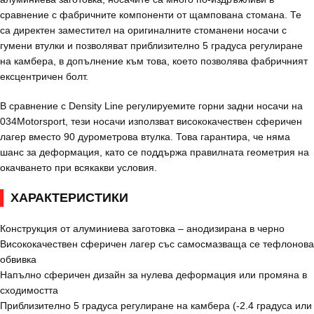
сравнение с фабричните компоненти от щампована стомана. Те
са директен заместител на оригиналните стоманени носачи с
гумени втулки и позволяват приблизително 5 градуса регулиране
на камбера, в допълнение към това, което позволява фабричният
ексцентричен болт.
В сравнение с Density Line регулируемите горни задни носачи на
034Motorsport, тези носачи използват висококачествен сферичен
лагер вместо 90 дурометрова втулка. Това гарантира, че няма
шанс за деформация, като се поддържа правилната геометрия на
окачването при всякакви условия.
ХАРАКТЕРИСТИКИ
Конструкция от алуминиева заготовка – анодизирана в черно
Висококачествен сферичен лагер със самосмазваща се тефлонова
обвивка
Напълно сферичен дизайн за нулева деформация или промяна в
сходимостта
Приблизително 5 градуса регулиране на камбера (-2.4 градуса или