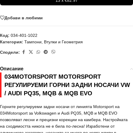
13 x €82.97
Добави в любими
Код:
034-401-1022
Категория:
Тампони, Втулки и Геометрия
Сподели:
Описание
034MOTORSPORT MOTORSPORT
РЕГУЛИРУЕМИ ГОРНИ ЗАДНИ НОСАЧИ VW
/ AUDI PQ35, MQB & MQB EVO
Горните регулируеми задни носачи от линията Motorsport на
034Motorsport за Volkswagen и Audi PQ35, MQB и MQB EVO
позволяват лесни и прецизни корекции на камбера. Настройката
на сходимостта никога не е била по-лесна! Изработени от
алуминиева заготовка, носачите са много по-издръжливи в