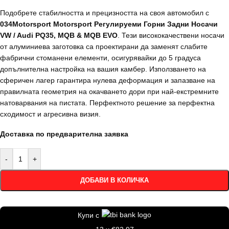
Подобрете стабилността и прецизността на своя автомобил с
034Motorsport Motorsport Регулируеми Горни Задни Носачи
VW / Audi PQ35, MQB & MQB EVO
. Тези висококачествени носачи
от алуминиева заготовка са проектирани да заменят слабите
фабрични стоманени елементи, осигурявайки до 5 градуса
допълнителна настройка на вашия камбер. Използването на
сферичен лагер гарантира нулева деформация и запазване на
правилната геометрия на окачването дори при най-екстремните
натоварвания на пистата. Перфектното решение за перфектна
сходимост и агресивна визия.
Доставка по предварителна заявка
-
+
ДОБАВИ В КОЛИЧКА
Купи с