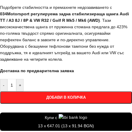
Подобрете стабилността и премахнете недозавиването с
034Motorsport регулируема задна стабилизираща щанга Audi
TT / A3 8J / 8P & VW R32 / Golf R Mk5 / Mk6 (AWD)
. Тази
висококачествена щанга от пружинна стомана предлага до 423%
по-голяма твърдост спрямо оригиналната, осигурявайки
перфектен баланс в завоите и по-директно управление.
Оборудвана с безшумни тефлонови тампони без нужда от
поддръжка, тя е идеалният ъпгрейд за вашето Audi или VW със
задвижване на четирите колела.
Доставка по предварителна заявка
-
+
ДОБАВИ В КОЛИЧКА
Купи с
13 x €47.01 (13 x 91.94 BGN)