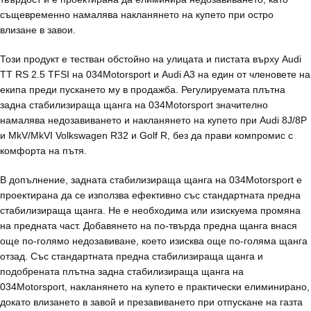
същевременно намалява накланянето на купето при остро
влизане в завои.
Този продукт е тестван обстойно на улицата и пистата върху Audi
TT RS 2.5 TFSI на 034Motorsport и Audi A3 на един от членовете на
екипа преди пускането му в продажба. Регулируемата плътна
задна стабилизираща щанга на 034Motorsport значително
намалява недозавиването и накланянето на купето при Audi 8J/8P
и MkV/MkVI Volkswagen R32 и Golf R, без да прави компромис с
комфорта на пътя.
В допълнение, задната стабилизираща щанга на 034Motorsport е
проектирана да се използва ефективно със стандартната предна
стабилизираща щанга. Не е необходима или изискуема промяна
на предната част. Добавянето на по-твърда предна щанга внася
още по-голямо недозавиване, което изисква още по-голяма щанга
отзад. Със стандартната предна стабилизираща щанга и
подобрената плътна задна стабилизираща щанга на
034Motorsport, накланянето на купето е практически елиминирано,
докато влизането в завой и презавиването при отпускане на газта