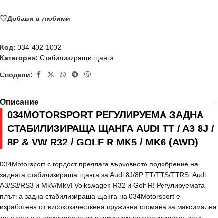
Добави в любими
Код:
034-402-1002
Категория:
Стабилизиращи щанги
Сподели:
Описание
034MOTORSPORT РЕГУЛИРУЕМА ЗАДНА
СТАБИЛИЗИРАЩА ЩАНГА AUDI TT / A3 8J /
8P & VW R32 / GOLF R MK5 / MK6 (AWD)
034Motorsport с гордост предлага върховното подобрение на
задната стабилизираща щанга за Audi 8J/8P TT/TTS/TTRS, Audi
A3/S3/RS3 и MkV/MkVI Volkswagen R32 и Golf R! Регулируемата
плътна задна стабилизираща щанга на 034Motorsport е
изработена от висококачествена пружинна стомана за максимална
твърдост и е проектирана да елиминира недозавиването, като