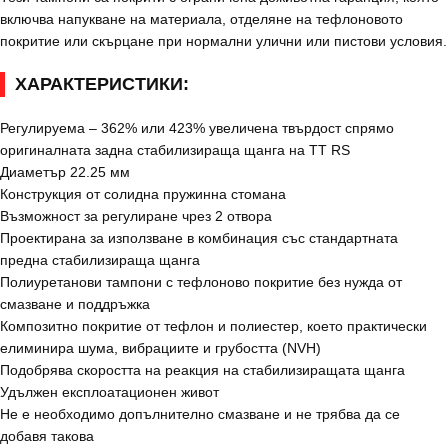
включва напукване на материала, отделяне на тефлоновото
покритие или скърцане при нормални улични или пистови условия.
ХАРАКТЕРИСТИКИ:
Регулируема – 362% или 423% увеличена твърдост спрямо
оригиналната задна стабилизираща щанга на TT RS
Диаметър 22.25 мм
Конструкция от солидна пружинна стомана
Възможност за регулиране чрез 2 отвора
Проектирана за използване в комбинация със стандартната
предна стабилизираща щанга
Полиуретанови тампони с тефлоново покритие без нужда от
смазване и поддръжка
Композитно покритие от тефлон и полиестер, което практически
елиминира шума, вибрациите и грубостта (NVH)
Подобрява скоростта на реакция на стабилизиращата щанга
Удължен експлоатационен живот
Не е необходимо допълнително смазване и не трябва да се
добавя такова