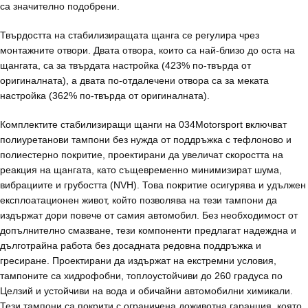
са значително подобрени.
Твърдостта на стабилизиращата щанга се регулира чрез
монтажните отвори. Двата отвора, които са най-близо до оста на
щангата, са за твърдата настройка (423% по-твърда от
оригиналната), а двата по-отдалечени отвора са за меката
настройка (362% по-твърда от оригиналната).
Комплектите стабилизиращи щанги на 034Motorsport включват
полиуретанови тампони без нужда от поддръжка с тефлоново и
полиестерно покритие, проектирани да увеличат скоростта на
реакция на щангата, като същевременно минимизират шума,
вибрациите и грубостта (NVH). Това покритие осигурява и удължен
експлоатационен живот, който позволява на тези тампони да
издържат дори повече от самия автомобил. Без необходимост от
допълнително смазване, тези компоненти предлагат надеждна и
дълготрайна работа без досадната редовна поддръжка и
гресиране. Проектирани да издържат на екстремни условия,
тампоните са хидрофобни, топлоустойчиви до 260 градуса по
Целзий и устойчиви на вода и обичайни автомобилни химикали.
Тези тампони са покрити с ограничена доживотна гаранция, която