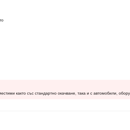
то
тими както със стандартно окачване, така и с автомобили, оборуд