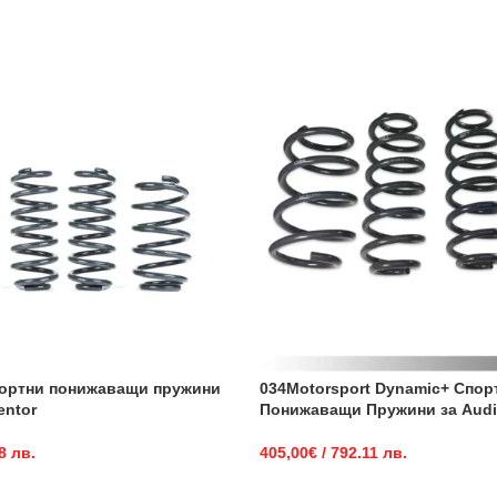
портни понижаващи пружини
034Motorsport Dynamic+ Спор
entor
Понижаващи Пружини за Audi
8 лв.
405,00
€
/ 792.11 лв.