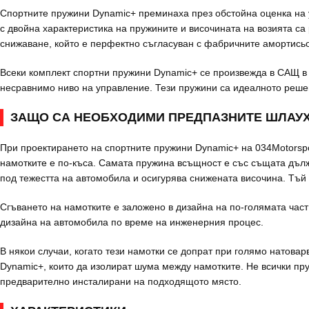
Спортните пружини Dynamic+ преминаха през обстойна оценка на у
с двойна характеристика на пружините и височината на возията са
снижаване, който е перфектно съгласуван с фабричните амортись
Всеки комплект спортни пружини Dynamic+ се произвежда в САЩ в 
несравнимо ниво на управление. Тези пружини са идеалното решен
ЗАЩО СА НЕОБХОДИМИ ПРЕДПАЗНИТЕ ШЛАУХ
При проектирането на спортните пружини Dynamic+ на 034Motorspo
намотките е по-къса. Самата пружина всъщност е със същата дължи
под тежестта на автомобила и осигурява снижената височина. Тъй к
Сгъването на намотките е заложено в дизайна на по-голямата част
дизайна на автомобила по време на инженерния процес.
В някои случаи, когато тези намотки се допрат при голямо натова
Dynamic+, които да изолират шума между намотките. Не всички пру
предварително инсталирани на подходящото място.