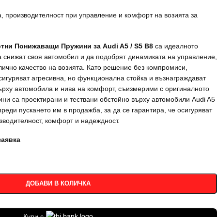
, производителност при управление и комфорт на возията за
тни Понижаващи Пружини за Audi A5 / S5 B8
са идеалното
да снижат своя автомобил и да подобрят динамиката на управление,
ично качество на возията. Като решение без компромиси,
игуряват агресивна, но функционална стойка и възнаграждават
ърху автомобила и нива на комфорт, съизмерими с оригиналното
ни са проектирани и тествани обстойно върху автомобили Audi A5
преди пускането им в продажба, за да се гарантира, че осигуряват
зводителност, комфорт и надеждност.
заявка
ДОБАВИ В КОЛИЧКА
Купи с