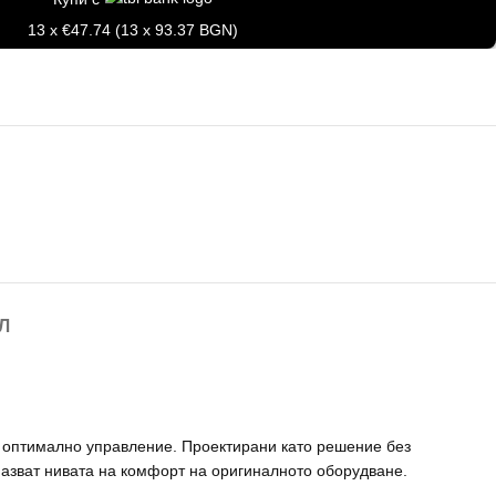
13 x €47.74 (13 x 93.37 BGN)
Л
 и оптимално управление. Проектирани като решение без
азват нивата на комфорт на оригиналното оборудване.