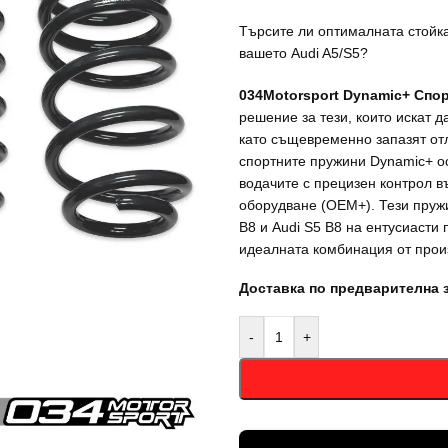
Търсите ли оптималната стойка
вашето Audi A5/S5?
034Motorsport Dynamic+ Спор
решение за тези, които искат 
като същевременно запазят отл
спортните пружини Dynamic+ ос
водачите с прецизен контрол в
оборудване (OEM+). Тези пружи
B8 и Audi S5 B8 на ентусиасти 
идеалната комбинация от прои
Доставка по предварителна 
-
+