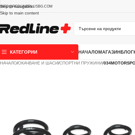
Skip to navigation
INFO@REDLINEPLUSBG.COM
Skip to main content
НАЧАЛО
МАГАЗИН
БЛОГ
КАТЕГОРИИ
НАЧАЛО
/
ОКАЧВАНЕ И ШАСИ
/
СПОРТНИ ПРУЖИНИ
/
034MOTORSPO