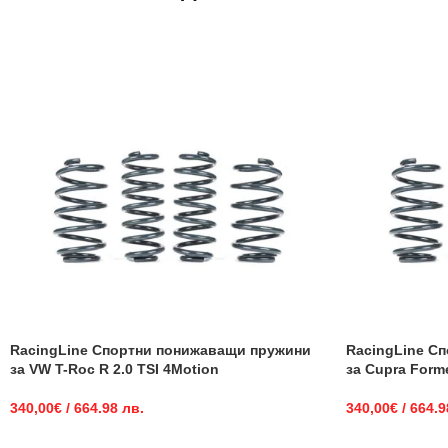
RacingLine Спортни понижаващи пружини
RacingLine С
за VW T-Roc R 2.0 TSI 4Motion
за Cupra Form
340,00
€
/ 664.98 лв.
340,00
€
/ 664.9