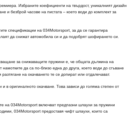
ремиера. Избраните коефициенти на твърдост, уникалният дизайн
не и безброй часове на пистата – което води до комплект за
ите спецификации на 034Motorsport, за да се гарантира
елаят да снижат автомобила си и да подобрят шофирането си.
схващане за снижаващите пружини е, че общата дължина на
 намотките да са по-близо една до друга, което води до сгъване
 разтягане на окачването те се допират или отдалечават.
 и в оригиналното окачване. Това зависи до голяма степен от
ите на 034Motorsport включват предпазни шлаухи за пружини
ходими, 034Motorsport предоставя чифт шлаухи, които са