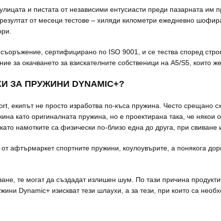
лицата и пистата от независими ентусиасти преди пазарната им п
 резултат от месеци тестове – хиляди километри ежедневно шофира
ори.
съоръжение, сертифицирано по ISO 9001, и се тества според строг
ие за окачването за взискателните собственици на A5/S5, които ж
И ЗА ПРУЖИНИ DYNAMIC+?
rt, екипът не просто изработва по-къса пружина. Често срещано 
на като оригиналната пружина, но е проектирана така, че някои от
ато намотките са физически по-близо една до друга, при свиване и
 от афтърмаркет спортните пружини, коулоувърите, а понякога дори
рване, те могат да създадат излишен шум. По тази причина продукт
жини Dynamic+ изискват тези шлаухи, а за тези, при които са необ