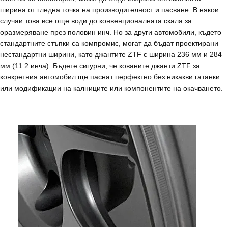
ширина от гледна точка на производителност и пасване. В някои
случаи това все още води до конвенционалната скала за
оразмеряване през половин инч. Но за други автомобили, където
стандартните стъпки са компромис, могат да бъдат проектирани
нестандартни ширини, като джантите ZTF с ширина 236 мм и 284
мм (11.2 инча). Бъдете сигурни, че кованите джанти ZTF за
конкретния автомобил ще паснат перфектно без никакви гатанки
или модификации на калниците или компонентите на окачването.