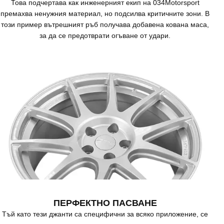
Това подчертава как инженерният екип на 034Motorsport
премахва ненужния материал, но подсилва критичните зони. В
този пример вътрешният ръб получава добавена кована маса,
за да се предотврати огъване от удари.
ПЕРФЕКТНО ПАСВАНЕ
Тъй като тези джанти са специфични за всяко приложение, се