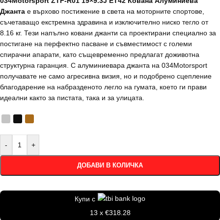
034Motorsport ZTF-R01 19×9.3J ET42 Кована Алуминиева
Джанта
е върхово постижение в света на моторните спортове,
съчетаващо екстремна здравина и изключително ниско тегло от
8.16 кг. Тези напълно ковани джанти са проектирани специално за
постигане на перфектно пасване и съвместимост с големи
спирачни апарати, като същевременно предлагат доживотна
структурна гаранция. С алуминиевара джанта на 034Motorsport
получавате не само агресивна визия, но и подобрено сцепление
благодарение на набразденото легло на гумата, което ги прави
идеални както за пистата, така и за улицата.
-
+
ДОБАВИ В КОЛИЧКА
Купи с
13 x €318.28