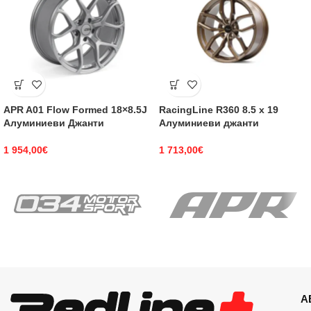
APR A01 Flow Formed 18×8.5J
RacingLine R360 8.5 x 19
Алуминиеви Джанти
Алуминиеви джанти
1 954,00
€
1 713,00
€
А