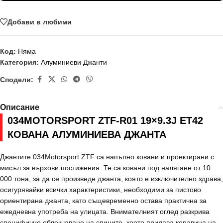
Добави в любими
Код:
Няма
Категория:
Алуминиеви Джанти
Сподели:
Описание
034MOTORSPORT ZTF-R01 19×9.3J ET42
КОВАНА АЛУМИНИЕВА ДЖАНТА
Джантите 034Motorsport ZTF са напълно ковани и проектирани с
мисъл за върхови постижения. Те са ковани под налягане от 10
000 тона, за да се произведе джанта, която е изключително здрава,
осигурявайки всички характеристики, необходими за пистово
ориентирана джанта, като същевременно остава практична за
ежедневна употреба на улицата. Внимателният оглед разкрива
специфично облекчаване на спиците, което придава коравина на