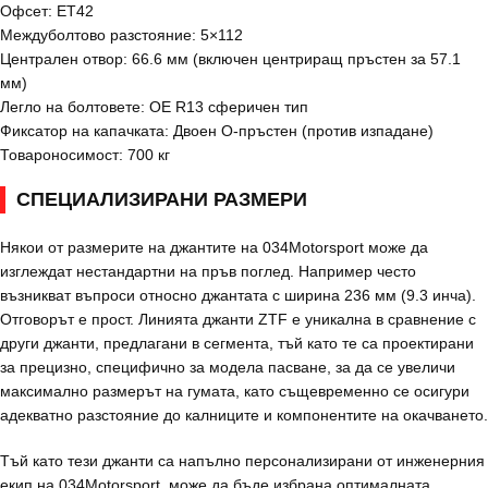
Офсет: ET42
Междуболтово разстояние: 5×112
Централен отвор: 66.6 мм (включен центриращ пръстен за 57.1
мм)
Легло на болтовете: OE R13 сферичен тип
Фиксатор на капачката: Двоен О-пръстен (против изпадане)
Товароносимост: 700 кг
СПЕЦИАЛИЗИРАНИ РАЗМЕРИ
Някои от размерите на джантите на 034Motorsport може да
изглеждат нестандартни на пръв поглед. Например често
възникват въпроси относно джантата с ширина 236 мм (9.3 инча).
Отговорът е прост. Линията джанти ZTF е уникална в сравнение с
други джанти, предлагани в сегмента, тъй като те са проектирани
за прецизно, специфично за модела пасване, за да се увеличи
максимално размерът на гумата, като същевременно се осигури
адекватно разстояние до калниците и компонентите на окачването.
Тъй като тези джанти са напълно персонализирани от инженерния
екип на 034Motorsport, може да бъде избрана оптималната