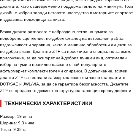
джантата, като същевременно поддържа теглото на минимум. Този
дизайн е избран заради неговото наследство в моторните спортове
и здравина, подходяща за писта.
Всяка джанта разполага с набраздено легло на гумата за
подобрено сцепление, по-дебел фланец на вътрешния ръб за
издръжливост и здравина, както и машинно обработени акценти за
по-добра визия. Джантите ZTF са проектирани специално за всяко
приложение, за да осигурят най-добрия външен вид, оптимален
избор на гуми и правилно пасване с най-популярните
афтърмаркет комплекти големи спирачки. В допълнение, всички
джанти ZTF са тествани за издръжливост съгласно стандартите
DOT/SAE и JWL/VIA, за да се гарантира безопасността. Джантите
ZTF се продават с доживотна структурна гаранция срещу дефекти.
ТЕХНИЧЕСКИ ХАРАКТЕРИСТИКИ
Размер: 19 инча
Ширина: 9.3 инча
Тегло: 9.38 кг