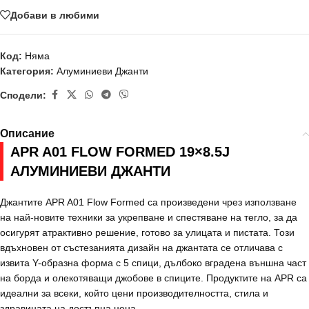
Добави в любими
Код:
Няма
Категория:
Алуминиеви Джанти
Сподели:
Описание
APR A01 FLOW FORMED 19×8.5J
АЛУМИНИЕВИ ДЖАНТИ
Джантите APR A01 Flow Formed са произведени чрез използване
на най-новите техники за укрепване и спестяване на тегло, за да
осигурят атрактивно решение, готово за улицата и пистата. Този
вдъхновен от състезанията дизайн на джантата се отличава с
извита Y-образна форма с 5 спици, дълбоко вградена външна част
на борда и олекотяващи джобове в спиците. Продуктите на APR са
идеални за всеки, който цени производителността, стила и
здравината на достъпна цена.