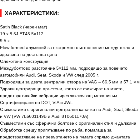
ХАРАКТЕРИСТИКИ:
Satin Black (черен мат)
19 x 8.5J ET45 5×112
9.5 кг
Flow formed алуминий за екстремно съотношение между тегло и
здравина на достъпна цена
Олекотена конструкция
Междуболтово разстояние 5×112 мм, подходящо за повечето
автомобили Audi, Seat, Skoda и VW след 2005 г.
Подходящи за двата централни отвора на VAG – 66.5 мм и 57.1 мм
Здрави центриращи пръстени, които се фиксират на място,
предотвратявайки вибрации чрез заключващ механизъм
Сертифицирани по DOT, VIA и JWL
Съвместими с оригинални централни капачки на Audi, Seat, Skoda
и VW (VW 7L6601149B и Audi 8T0601170A)
Съвместими със сферични болтове с оригинален стил и дължина
Обработка срещу приплъзване по ръба, помагаща за
предотвратяване на превъртането на гумата спрямо джантата