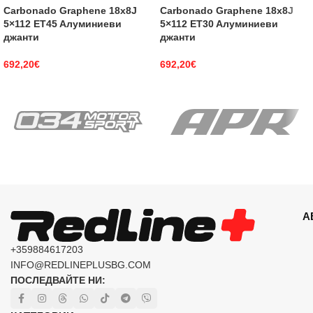
Carbonado Graphene 18x8J
Carbonado Graphene 18x8J
5×112 ET45 Aлуминиеви
5×112 ET30 Aлуминиеви
джанти
джанти
692,20
€
692,20
€
А
+359884617203
INFO@REDLINEPLUSBG.COM
ПОСЛЕДВАЙТЕ НИ: