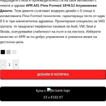
Надградете стила и производителността на своя автомобил с
леките и здрави
APR A01 Flow Formed 19×8.5J Алуминиеви
Джанти
. Тези джанти съчетават модерен дизайн с 5 спици и
иновативната Flow Formed технология, гарантираща тегло от едва
9.5 кг при изключителна здравина. Проектирани специално за VAG
групата, те предлагат перфектно пасване за Audi, VW, Seat и
Skoda, осигурявайки стабилност на пътя и на пистата. Изберете
качество от APR за по-добро управление и уникална визия на
достъпна цена.
-
+
ДОБАВИ В КОЛИЧКА
Купи с
13 x €192.07