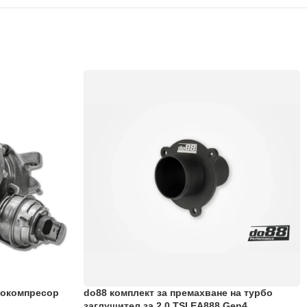
рбокомпресор
do88 комплект за премахване на турбо
заглушител за 2.0 TSI EA888 Gen4