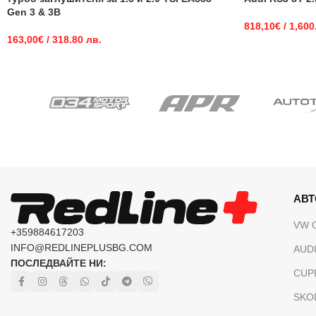
Gen 3 & 3B
818,10
€
/ 1,600
163,00
€
/ 318.80 лв.
АВ
VW 
+359884617203
INFO@REDLINEPLUSBG.COM
AUDI
ПОСЛЕДВАЙТЕ НИ:
CUP
SKO