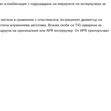
т в комбинация с надграждане на маркучите на интеркулера за
 метала в сравнение с пластмасата, вътрешният диаметър на
тена алуминиева заготовка. Всички скоби са TIG заварени за
 маркуча на оригиналния или APR интеркулер. От APR препоръчват