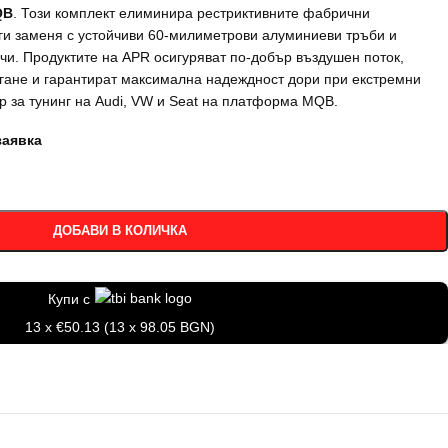
QB
. Този комплект елиминира рестриктивните фабрични
 ги заменя с устойчиви 60-милиметрови алуминиеви тръби и
чи. Продуктите на APR осигуряват по-добър въздушен поток,
ягане и гарантират максимална надеждност дори при екстремни
 за тунинг на Audi, VW и Seat на платформа MQB.
заявка
ДОБАВИ В КОЛИЧКА
Купи с
13 x €50.13 (13 x 98.05 BGN)