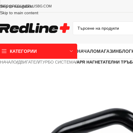
Skip to navigation
INFO@REDLINEPLUSBG.COM
Skip to main content
НАЧАЛО
МАГАЗИН
БЛОГ
КАТЕГОРИИ
НАЧАЛО
/
ДВИГАТЕЛ
/
ТУРБО СИСТЕМА
/
APR НАГНЕТАТЕЛНИ ТРЪБ