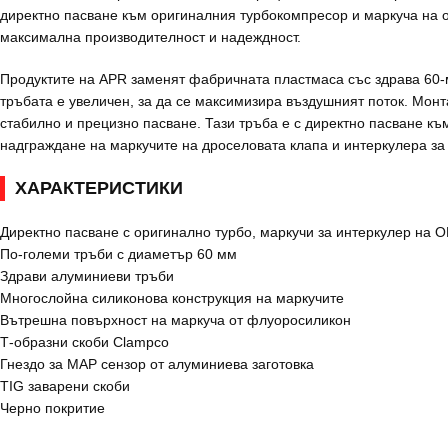
директно пасване към оригиналния турбокомпресор и маркуча на о
максимална производителност и надеждност.
Продуктите на APR заменят фабричната пластмаса със здрава 60-
тръбата е увеличен, за да се максимизира въздушният поток. Мон
стабилно и прецизно пасване. Тази тръба е с директно пасване к
надграждане на маркучите на дроселовата клапа и интеркулера за
ХАРАКТЕРИСТИКИ
Директно пасване с оригинално турбо, маркучи за интеркулер на
По-големи тръби с диаметър 60 мм
Здрави алуминиеви тръби
Многослойна силиконова конструкция на маркучите
Вътрешна повърхност на маркуча от флуоросиликон
Т-образни скоби Clampco
Гнездо за MAP сензор от алуминиева заготовка
TIG заварени скоби
Черно покритие