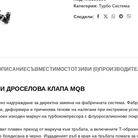
Категория:
Турбо Система
Сподели:
ОПИСАНИЕ
СЪВМЕСТИМОСТ
ОТЗИВИ (0)
ПРОИЗВОДИТЕ
 И ДРОСЕЛОВА КЛАПА MQB
стно надграждане за директна замяна на фабричната система. Фабр
топи, деформира и причинява течове на налягане при екстремни усл
лоен изходен маркуч на турбокомпресора с флуоросиликоново покр
т плавен преход от маркуча към тръбата, а включените Т-образни 
е боядисана в черно. Издаденият ръб в края на тръбата помага за 