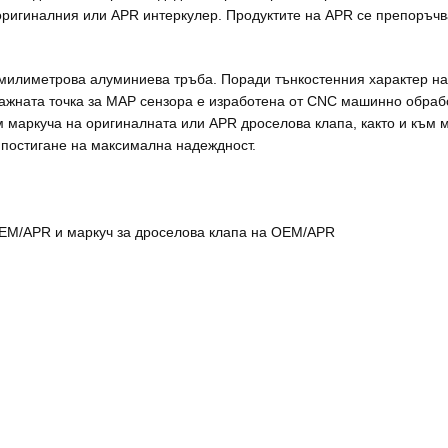
ригиналния или APR интеркулер. Продуктите на APR се препоръчва
милиметрова алуминиева тръба. Поради тънкостенния характер на
тажната точка за MAP сензора е изработена от CNC машинно обрабо
ъм маркуча на оригиналната или APR дроселова клапа, както и към
 постигане на максимална надеждност.
 OEM/APR и маркуч за дроселова клапа на OEM/APR