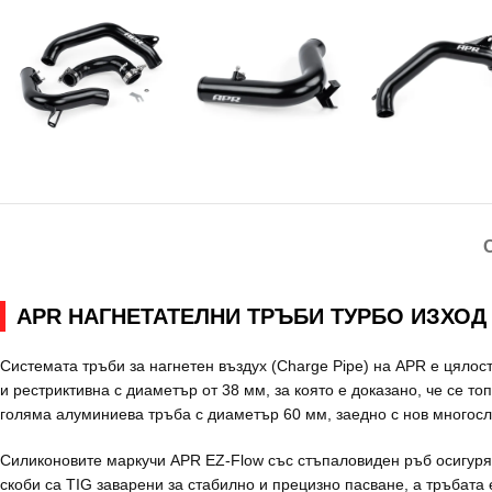
APR НАГНЕТАТЕЛНИ ТРЪБИ ТУРБО ИЗХОД
Системата тръби за нагнетен въздух (Charge Pipe) на APR е цяло
и рестриктивна с диаметър от 38 мм, за която е доказано, че се 
голяма алуминиева тръба с диаметър 60 мм, заедно с нов многос
Силиконовите маркучи APR EZ-Flow със стъпаловиден ръб осигурява
скоби са TIG заварени за стабилно и прецизно пасване, а тръбата 