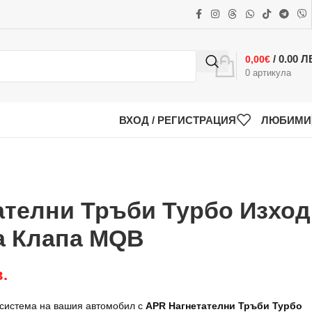
/ 0.00 Л
0,00
€
0
артикула
ВХОД / РЕГИСТРАЦИЯ
ЛЮБИМИ
ателни Тръби Турбо Изход
а Клапа MQB
в.
система на вашия автомобил с
APR Нагнетателни Тръби Турбо