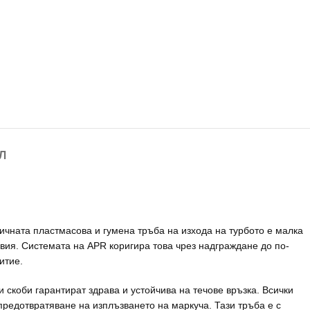
Л
ичната пластмасова и гумена тръба на изхода на турбото е малка
овия. Системата на APR коригира това чрез надграждане до по-
итие.
скоби гарантират здрава и устойчива на течове връзка. Всички
предотвратяване на изплъзването на маркуча. Тази тръба е с