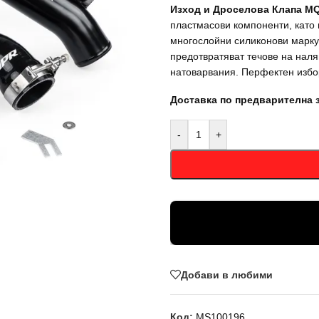
Изход и Дроселова Клапа M
пластмасови компоненти, като
многослойни силиконови марку
предотвратяват течове на нал
натоварвания. Перфектен избор
Доставка по предварителна 
-
+
Добави в любими
Код:
MS100196