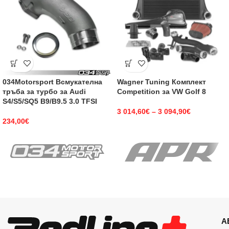
034Motorsport Всмукателна
Wagner Tuning Комплект
тръба за турбо за Audi
Competition за VW Golf 8
S4/S5/SQ5 B9/B9.5 3.0 TFSI
3 014,60
€
–
3 094,90
€
234,00
€
А