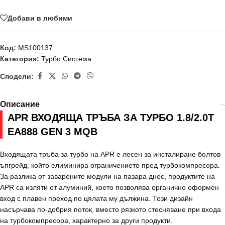
Добави в любими
Код:
MS100137
Категория:
Турбо Система
Сподели:
Описание
APR ВХОДЯЩА ТРЪБА ЗА ТУРБО 1.8/2.0T
EA888 GEN 3 MQB
Входящата тръба за турбо на APR е лесен за инсталиране болтов
ъпгрейд, който елиминира ограничението пред турбокомпресора.
За разлика от заварените модули на пазара днес, продуктите на
APR са изляти от алуминий, което позволява органично оформен
вход с плавен преход по цялата му дължина. Този дизайн
насърчава по-добрия поток, вместо рязкото стесняване при входа
на турбокомпресора, характерно за други продукти.