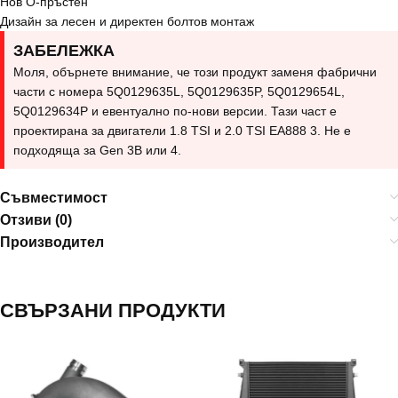
Нов О-пръстен
Дизайн за лесен и директен болтов монтаж
ЗАБЕЛЕЖКА
Моля, обърнете внимание, че този продукт заменя фабрични
части с номера 5Q0129635L, 5Q0129635P, 5Q0129654L,
5Q0129634P и евентуално по-нови версии. Тази част е
проектирана за двигатели 1.8 TSI и 2.0 TSI EA888 3. Не е
подходяща за Gen 3B или 4.
Съвместимост
Отзиви (0)
Производител
СВЪРЗАНИ ПРОДУКТИ