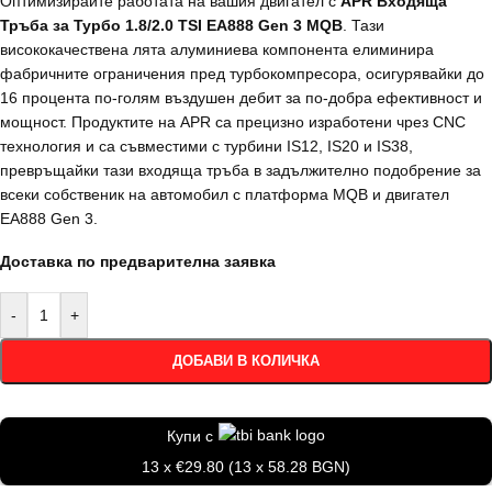
Оптимизирайте работата на вашия двигател с
APR Входяща
Тръба за Турбо 1.8/2.0 TSI EA888 Gen 3 MQB
. Тази
висококачествена лята алуминиева компонента елиминира
фабричните ограничения пред турбокомпресора, осигурявайки до
16 процента по-голям въздушен дебит за по-добра ефективност и
мощност. Продуктите на APR са прецизно изработени чрез CNC
технология и са съвместими с турбини IS12, IS20 и IS38,
превръщайки тази входяща тръба в задължително подобрение за
всеки собственик на автомобил с платформа MQB и двигател
EA888 Gen 3.
Доставка по предварителна заявка
-
+
ДОБАВИ В КОЛИЧКА
Купи с
13 x €29.80 (13 x 58.28 BGN)