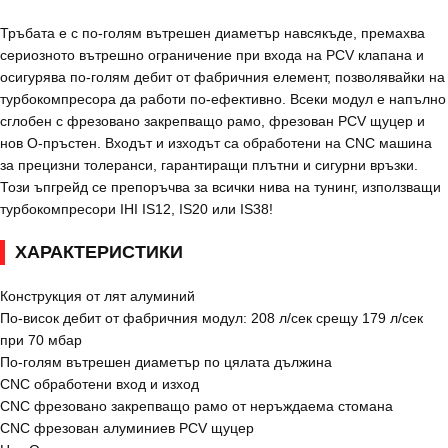
Тръбата е с по-голям вътрешен диаметър навсякъде, премахва
сериозното вътрешно ограничение при входа на PCV клапана и
осигурява по-голям дебит от фабричния елемент, позволявайки на
турбокомпресора да работи по-ефективно. Всеки модул е напълно
сглобен с фрезовано закрепващо рамо, фрезован PCV щуцер и
нов О-пръстен. Входът и изходът са обработени на CNC машина
за прецизни толеранси, гарантиращи плътни и сигурни връзки.
Този ъпгрейд се препоръчва за всички нива на тунинг, използващи
турбокомпресори IHI IS12, IS20 или IS38!
ХАРАКТЕРИСТИКИ
Конструкция от лят алуминий
По-висок дебит от фабричния модул: 208 л/сек срещу 179 л/сек
при 70 мбар
По-голям вътрешен диаметър по цялата дължина
CNC обработени вход и изход
CNC фрезовано закрепващо рамо от неръждаема стомана
CNC фрезован алуминиев PCV щуцер