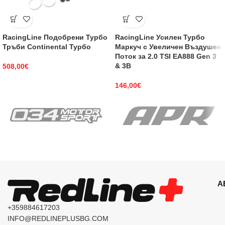
RacingLine Подобрени Турбо
RacingLine Усилен Турбо
Тръби Continental Турбо
Маркуч с Увеличен Въздушен
Поток за 2.0 TSI EA888 Gen 3
& 3B
508,00
€
146,00
€
А
+359884617203
INFO@REDLINEPLUSBG.COM