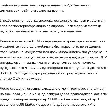
Тръбите под налягане са произведени от 2,5” безшевни
алуминиеви тръби с огъване на дорник.
Изработени по поръчка висококачествени силиконови маркучи с 4
слоя полиестерна/арамидна армировка. Тези маркучи могат да
издържат на много висока температура и налягане!
Винаги помнете, че OEM интеркулерът е проектиран за нивото на
мощност, за което автомобилът е бил първоначално създаден.
Увеличение на мощността или дори много интензивна употреба на
автомобила в стандартна версия, може да доведе до това, че OEM
интеркулерът няма да има производителността, от която се
нуждаете. Така че само след настройка на софтуера на двигателя,
do88 BigPack ще осигури увеличение на производителността
спрямо OEM интеркулера!
Често срещано погрешно схващане е, че интеркулер, инсталиран
на тази позиция, не може да осигури добра производителност и че
предно монтиран интеркулер / FMIC би бил много по-добър. Но
всъщност do88 BigPack е далеч по-добър от повечето FMIC