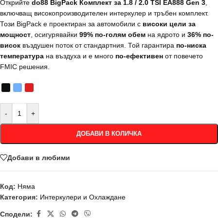
Открийте
do88 BigPack Комплект за 1.8 / 2.0 TSI EA888 Gen 3
,
включващ високопроизводителен интеркулер и тръбен комплект.
Този BigPack е проектиран за автомобили с
високи цели за
мощност
, осигурявайки
99% по-голям обем
на ядрото и
36% по-
висок
въздушен поток от стандартния. Той гарантира
по-ниска
температура
на въздуха и е много
по-ефективен
от повечето
FMIC решения.
-
+
ДОБАВИ В КОЛИЧКА
Добави в любими
Код:
Няма
Категория:
Интеркулери и Охлаждане
Сподели: