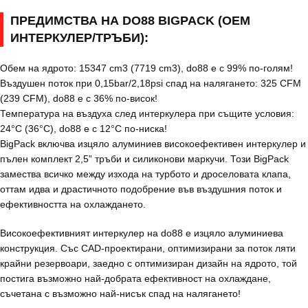
ПРЕДИМСТВА НА DO88 BIGPACK (OEM
ИНТЕРКУЛЕР/ТРЪБИ):
Обем на ядрото: 15347 cm3 (7719 cm3), do88 е с 99% по-голям!
Въздушен поток при 0,15bar/2,18psi спад на налягането: 325 CFM
(239 CFM), do88 е с 36% по-висок!
Температура на въздуха след интеркулера при същите условия:
24°C (36°C), do88 е с 12°C по-ниска!
BigPack включва изцяло алуминиев високоефективен интеркулер и
пълен комплект 2,5” тръби и силиконови маркучи. Този BigPack
замества всичко между изхода на турбото и дроселовата клапа,
оттам идва и драстичното подобрение във въздушния поток и
ефективността на охлаждането.
Високоефективният интеркулер на do88 е изцяло алуминиева
конструкция. Със CAD-проектирани, оптимизирани за поток ляти
крайни резервоари, заедно с оптимизиран дизайн на ядрото, той
постига възможно най-добрата ефективност на охлаждане,
съчетана с възможно най-нисък спад на налягането!