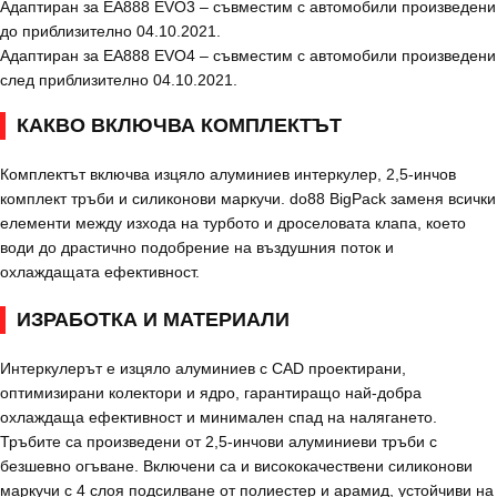
Адаптиран за EA888 EVO3 – съвместим с автомобили произведени
до приблизително 04.10.2021.
Адаптиран за EA888 EVO4 – съвместим с автомобили произведени
след приблизително 04.10.2021.
КАКВО ВКЛЮЧВА КОМПЛЕКТЪТ
Комплектът включва изцяло алуминиев интеркулер, 2,5-инчов
комплект тръби и силиконови маркучи. do88 BigPack заменя всички
елементи между изхода на турбото и дроселовата клапа, което
води до драстично подобрение на въздушния поток и
охлаждащата ефективност.
ИЗРАБОТКА И МАТЕРИАЛИ
Интеркулерът е изцяло алуминиев с CAD проектирани,
оптимизирани колектори и ядро, гарантиращо най-добра
охлаждаща ефективност и минимален спад на налягането.
Тръбите са произведени от 2,5-инчови алуминиеви тръби с
безшевно огъване. Включени са и висококачествени силиконови
маркучи с 4 слоя подсилване от полиестер и арамид, устойчиви на