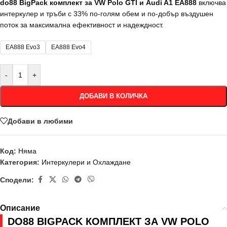
do88 BigPack комплект за VW Polo GTI и Audi A1 EA888
включва
интеркулер и тръби с 33% по-голям обем и по-добър въздушен
поток за максимална ефективност и надеждност.
EA888 Evo3
EA888 Evo4
-
+
ДОБАВИ В КОЛИЧКА
Добави в любими
Код:
Няма
Категория:
Интеркулери и Охлаждане
Сподели:
Описание
DO88 BIGPACK КОМПЛЕКТ ЗА VW POLO