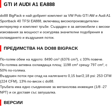
GTI И AUDI A1 EA888
do88 BigPack е най-добрият комплект за VW Polo GTI AW и Audi A1
Sportback 40 TFSI EA888, включващ високопроизводителен
интеркулер и комплект тръби. Създаден е за автомобили с високи
изисквания за мощност и осигурява значителни подобрения в
охлаждането и въздушния поток.
ПРЕДИМСТВА НА DO88 BIGPACK
По-голям обем на ядрото: 8490 cm³ (6376 cm³), с 33% повече.
По-голяма активна охлаждаща площ: 1198 cm² срещу 797 cm², с
50% по-голяма.
Въздушен поток при спад на налягането 0,15 bar/2,18 psi: 253 CFM
(224 CFM), 13% по-висок с do88.
Тръбата има едно съединение за метанолова инжекция (1/8 -27
NPT) и се доставя със запушалка.
ВЕРСИИ