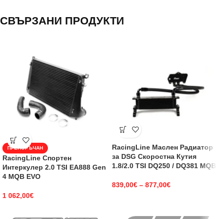
СВЪРЗАНИ ПРОДУКТИ
RacingLine Маслен Радиатор
ПРЕПОРЪЧАН
за DSG Скоростна Кутия
RacingLine Спортен
1.8/2.0 TSI DQ250 / DQ381 MQB
Интеркулер 2.0 TSI EA888 Gen
4 MQB EVO
839,00
€
–
877,00
€
1 062,00
€