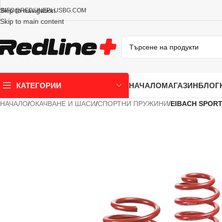
Skip to navigation
INFO@REDLINEPLUSBG.COM
Skip to main content
НАЧАЛО
МАГАЗИН
БЛОГ
КАТЕГОРИИ
НАЧАЛО
/
ОКАЧВАНЕ И ШАСИ
/
СПОРТНИ ПРУЖИНИ
/
EIBACH SPORT