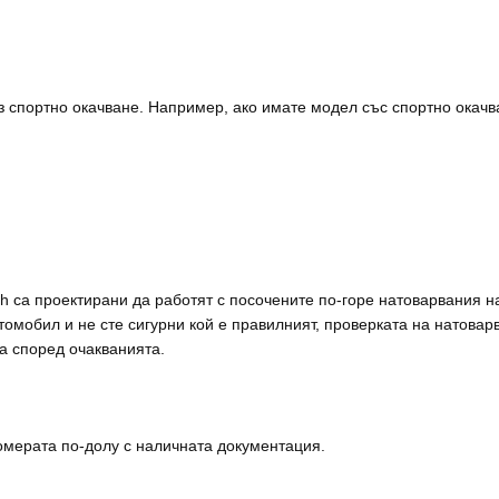
 спортно окачване. Например, ако имате модел със спортно окачва
 са проектирани да работят с посочените по-горе натоварвания на 
омобил и не сте сигурни кой е правилният, проверката на натоварв
а според очакванията.
омерата по-долу с наличната документация.