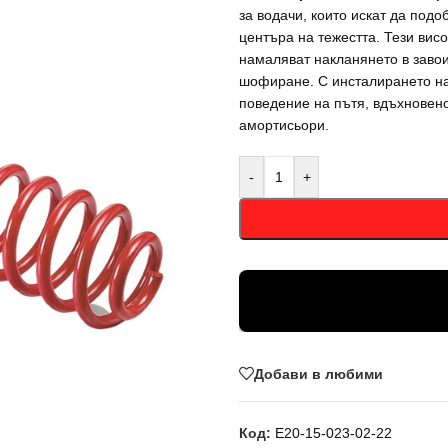
за водачи, които искат да под
центъра на тежестта. Тези вис
намаляват накланянето в заво
шофиране. С инсталирането на 
поведение на пътя, вдъхновено
амортисьори.
-
+
Добави в любими
Код:
E20-15-023-02-22