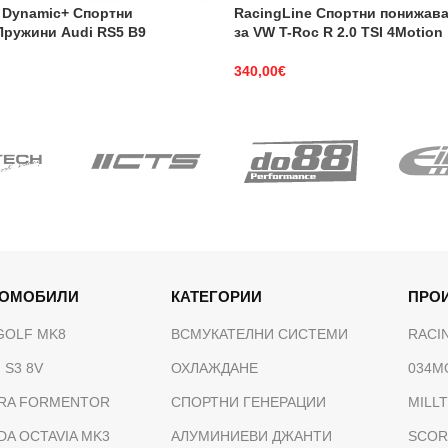
 Dynamic+ Спортни
RacingLine Спортни понижав
ружини Audi RS5 B9
за VW T-Roc R 2.0 TSI 4Motion
340,00
€
ТОМОБИЛИ
КАТЕГОРИИ
ПРО
GOLF MK8
ВСМУКАТЕЛНИ СИСТЕМИ
RACI
 S3 8V
ОХЛАЖДАНЕ
034M
RA FORMENTOR
СПОРТНИ ГЕНЕРАЦИИ
MILL
DA OCTAVIA MK3
АЛУМИНИЕВИ ДЖАНТИ
SCOR