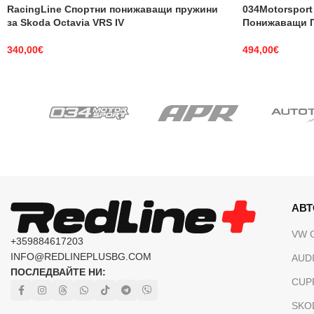
RacingLine Спортни понижаващи пружини
034Motorsport
за Skoda Octavia VRS IV
Понижаващи П
340,00
€
494,00
€
АВ
VW 
+359884617203
INFO@REDLINEPLUSBG.COM
AUDI
ПОСЛЕДВАЙТЕ НИ:
CUP
SKO