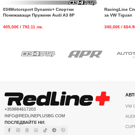
034Motorsport Dynamic+ Спортни
RacingLine С
Понижаващи Пружини Audi A3 8P
за VW Tiguan
405,00
€
/ 792.11 лв.
340,00
€
/ 664.9
АВ
VW 
+359884617203
INFO@REDLINEPLUSBG.COM
AUDI
ПОСЛЕДВАЙТЕ НИ:
CUP