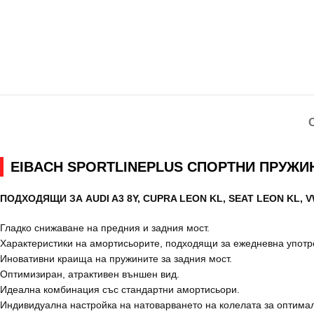
EIBACH SPORTLINEPLUS СПОРТНИ ПРУЖИНИ A
ПОДХОДЯЩИ ЗА AUDI A3 8Y, CUPRA LEON KL, SEAT LEON KL, 
Гладко снижаване на предния и задния мост.
Характеристики на амортисьорите, подходящи за ежедневна употр
Иновативни краища на пружините за задния мост.
Оптимизиран, атрактивен външен вид.
Идеална комбинация със стандартни амортисьори.
Индивидуална настройка на натоварването на колелата за оптима