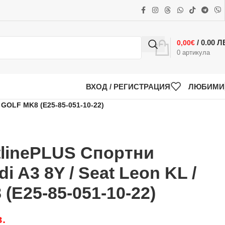
/ 0.00 Л
0,00
€
0
артикула
ВХОД / РЕГИСТРАЦИЯ
ЛЮБИМИ
OLF MK8 (E25-85-051-10-22)
tlinePLUS Спортни
 A3 8Y / Seat Leon KL /
(E25-85-051-10-22)
в.