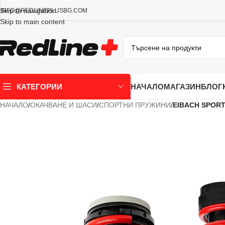
Skip to navigation
INFO@REDLINEPLUSBG.COM
Skip to main content
НАЧАЛО
МАГАЗИН
БЛОГ
КАТЕГОРИИ
НАЧАЛО
/
ОКАЧВАНЕ И ШАСИ
/
СПОРТНИ ПРУЖИНИ
/
EIBACH SPORTL