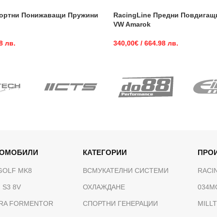
портни Понижаващи Пружини
RacingLine Предни Повдигащ
VW Amarok
8 лв.
340,00
€
/ 664.98 лв.
ТОМОБИЛИ
КАТЕГОРИИ
ПРО
GOLF MK8
ВСМУКАТЕЛНИ СИСТЕМИ
RACI
 S3 8V
ОХЛАЖДАНЕ
034M
RA FORMENTOR
СПОРТНИ ГЕНЕРАЦИИ
MILL