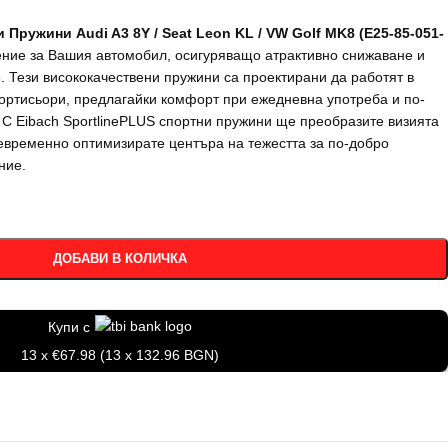
 Пружини Audi A3 8Y / Seat Leon KL / VW Golf MK8 (E25-85-051-
ние за Вашия автомобил, осигуряващо атрактивно снижаване и
. Тези висококачествени пружини са проектирани да работят в
ортисьори, предлагайки комфорт при ежедневна употреба и по-
С Eibach SportlinePLUS спортни пружини ще преобразите визията
евременно оптимизирате центъра на тежестта за по-добро
ние.
ДОБАВИ В КОЛИЧКА
Купи с
13 x €67.98 (13 x 132.96 BGN)