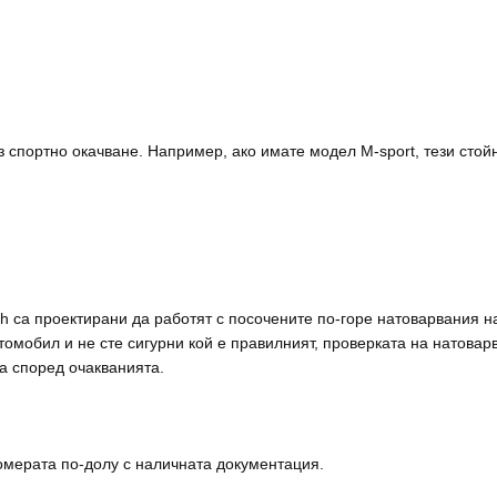
з спортно окачване. Например, ако имате модел M-sport, тези сто
 са проектирани да работят с посочените по-горе натоварвания на 
омобил и не сте сигурни кой е правилният, проверката на натоварв
а според очакванията.
омерата по-долу с наличната документация.