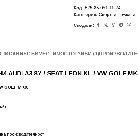
Код:
E25-85-051-11-24
Категория:
Спортни Пружини
Сподели:
ОПИСАНИЕ
СЪВМЕСТИМОСТ
ОТЗИВИ (0)
ПРОИЗВОДИТЕ
UDI A3 8Y / SEAT LEON KL / VW GOLF MK8 (
VW GOLF MK8.
еба.
лна производителност.