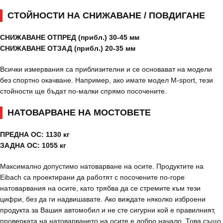
СТОЙНОСТИ НА СНИЖАВАНЕ / ПОВДИГАНЕ
СНИЖАВАНЕ ОТПРЕД (прибл.) 30-45 мм
СНИЖАВАНЕ ОТЗАД (прибл.) 20-35 мм
Всички измервания са приблизителни и се основават на модели
без спортно окачване. Например, ако имате модел M-sport, тези
стойности ще бъдат по-малки спрямо посочените.
НАТОВАРВАНЕ НА МОСТОВЕТЕ
ПРЕДНА ОС: 1130 кг
ЗАДНА ОС: 1055 кг
Максимално допустимо натоварване на осите. Продуктите на
Eibach са проектирани да работят с посочените по-горе
натоварвания на осите, като трябва да се стремите към тези
цифри, без да ги надвишавате. Ако виждате няколко изброени
продукта за Вашия автомобил и не сте сигурни кой е правилният,
проверката на натоварването на осите е добро начало. Това също