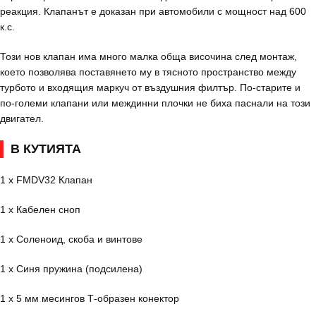
реакция. Клапанът е доказан при автомобили с мощност над 600
к.с.
Този нов клапан има много малка обща височина след монтаж,
което позволява поставянето му в тясното пространство между
турбото и входящия маркуч от въздушния филтър. По-старите и
по-големи клапани или междинни плочки не биха паснали на този
двигател.
В КУТИЯТА
1 x FMDV32 Клапан
1 x Кабелен сноп
1 x Соленоид, скоба и винтове
1 x Синя пружина (подсилена)
1 x 5 мм месингов Т-образен конектор