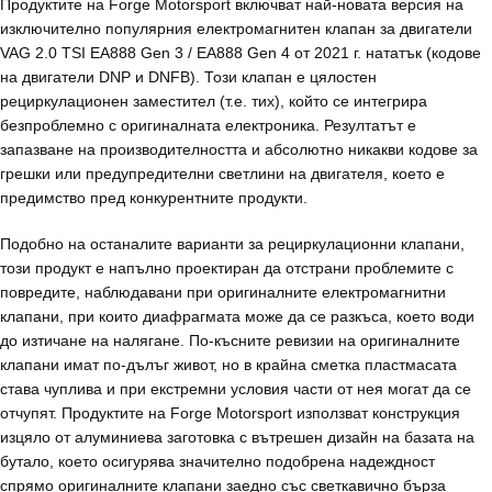
Продуктите на Forge Motorsport включват най-новата версия на
изключително популярния електромагнитен клапан за двигатели
VAG 2.0 TSI EA888 Gen 3 / EA888 Gen 4 от 2021 г. нататък (кодове
на двигатели DNP и DNFB). Този клапан е цялостен
рециркулационен заместител (т.е. тих), който се интегрира
безпроблемно с оригиналната електроника. Резултатът е
запазване на производителността и абсолютно никакви кодове за
грешки или предупредителни светлини на двигателя, което е
предимство пред конкурентните продукти.
Подобно на останалите варианти за рециркулационни клапани,
този продукт е напълно проектиран да отстрани проблемите с
повредите, наблюдавани при оригиналните електромагнитни
клапани, при които диафрагмата може да се разкъса, което води
до изтичане на налягане. По-късните ревизии на оригиналните
клапани имат по-дълъг живот, но в крайна сметка пластмасата
става чуплива и при екстремни условия части от нея могат да се
отчупят. Продуктите на Forge Motorsport използват конструкция
изцяло от алуминиева заготовка с вътрешен дизайн на базата на
бутало, което осигурява значително подобрена надеждност
спрямо оригиналните клапани заедно със светкавично бърза