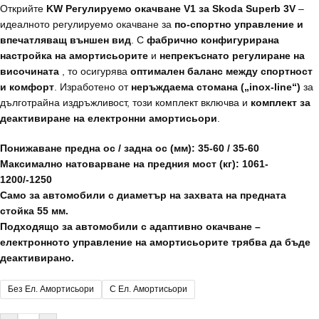
Открийте
KW Регулируемо окачване V1 за Skoda Superb 3V
–
идеалното регулируемо окачване за
по-спортно управление и
впечатляващ външен вид
. С
фабрично конфигурирана
настройка на амортисьорите
и
непрекъснато регулиране на
височината
, то осигурява
оптимален баланс между спортност
и комфорт
. Изработено от
неръждаема стомана („inox-line“)
за
дълготрайна издръжливост, този комплект включва и
комплект за
деактивиране на електронни амортисьори
.
Понижаване предна ос / задна ос (мм): 35-60 / 35-60
Максимално натоварване на предния мост (кг): 1061-
1200/-1250
Само за автомобили с диаметър на захвата на предната
стойка 55 мм.
Подходящо за автомобили с адаптивно окачване –
електронното управление на амортисьорите трябва да бъде
деактивирано.
Без Ел. Амортисьори
С Ел. Амортисьори