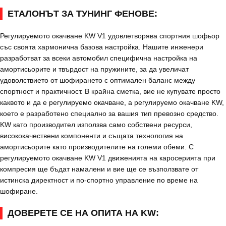
ЕТАЛОНЪТ ЗА ТУНИНГ ФЕНОВЕ:
Регулируемото окачване KW V1 удовлетворява спортния шофьор
със своята хармонична базова настройка. Нашите инженери
разработват за всеки автомобил специфична настройка на
амортисьорите и твърдост на пружините, за да увеличат
удоволствието от шофирането с оптимален баланс между
спортност и практичност. В крайна сметка, вие не купувате просто
каквото и да е регулируемо окачване, а регулируемо окачване KW,
което е разработено специално за вашия тип превозно средство.
KW като производител използва само собствени ресурси,
висококачествени компоненти и същата технология на
амортисьорите като производителите на големи обеми. С
регулируемото окачване KW V1 движенията на каросерията при
компресия ще бъдат намалени и вие ще се възползвате от
истинска директност и по-спортно управление по време на
шофиране.
ДОВЕРЕТЕ СЕ НА ОПИТА НА KW: