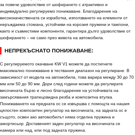
за повече удоволствие от шофирането с атрактивно и
индивидуално регулируемо понижаване. Благодарение на
висококачествената си изработка, използването на елементи от
неръждаема стомана, устойчиви на корозия пружини и тампони,
както и съвместими компоненти, гарантира дълго удоволствие от
шофирането – не само през живота на автомобила.
НЕПРЕКЪСНАТО ПОНИЖАВАНЕ:
С регулируемото окачване KW V1 можете да постигнете
максимално понижаване в тествания диапазон на регулиране. В
зависимост от модела на автомобила, това варира между 30 до 70
мм или 50 до 90 мм. Дори след години можете да регулирате
височината бързо и лесно благодарение на устойчивата на
замърсявания трапецовидна резба и композитна втулка.
Понижаването на предната ос се извършва с помощта на нашия
цялостен композитен регулатор на височината, на задната ос е
същото, освен ако автомобилът няма отделна пружина и
амортисьор. Доставеният заден регулатор на височината се
намира или над, или под задната пружина.