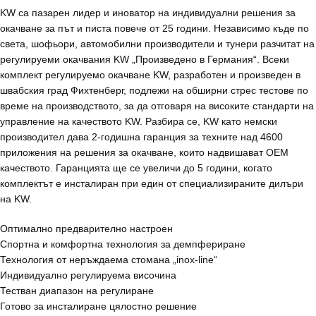
KW са пазарен лидер и иноватор на индивидуални решения за
окачване за път и писта повече от 25 години. Независимо къде по
света, шофьори, автомобилни производители и тунери разчитат на
регулируеми окачвания KW „Произведено в Германия“. Всеки
комплект регулируемо окачване KW, разработен и произведен в
швабския град Фихтенберг, подлежи на обширни стрес тестове по
време на производството, за да отговаря на високите стандарти на
управление на качеството KW. Разбира се, KW като немски
производител дава 2-годишна гаранция за техните над 4600
приложения на решения за окачване, които надвишават OEM
качеството. Гаранцията ще се увеличи до 5 години, когато
комплектът е инсталиран при един от специализираните дилъри
на KW.
Оптимално предварително настроен
Спортна и комфортна технология за демпфериране
Технология от неръждаема стомана „inox-line“
Индивидуално регулируема височина
Тестван диапазон на регулиране
Готово за инсталиране цялостно решение