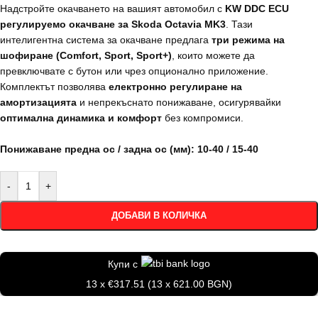
Надстройте окачването на вашият автомобил с
KW DDC ECU
регулируемо окачване за Skoda Octavia MK3
. Тази
интелигентна система за окачване предлага
три режима на
шофиране (Comfort, Sport, Sport+)
, които можете да
превключвате с бутон или чрез опционално приложение.
Комплектът позволява
електронно регулиране на
амортизацията
и непрекъснато понижаване, осигурявайки
оптимална динамика и комфорт
без компромиси.
Понижаване предна ос / задна ос (мм): 10-40 / 15-40
-
+
ДОБАВИ В КОЛИЧКА
Купи с
13 x €317.51 (13 x 621.00 BGN)