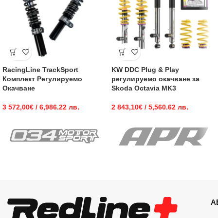
RacingLine TrackSport
KW DDC Plug & Play
Комплект Регулируемо
регулируемо окачване за
Окачване
Skoda Octavia MK3
3 572,00
€
/ 6,986.22 лв.
2 843,10
€
/ 5,560.62 лв.
А