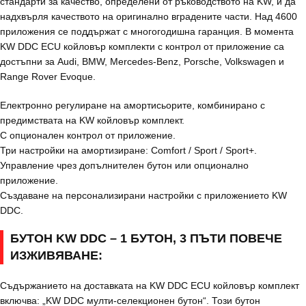
стандарти за качество, определени от ръководството на KW, и да
надхвърля качеството на оригинално вградените части. Над 4600
приложения се поддържат с многогодишна гаранция. В момента
KW DDC ECU койловър комплекти с контрол от приложение са
достъпни за Audi, BMW, Mercedes-Benz, Porsche, Volkswagen и
Range Rover Evoque.
Електронно регулиране на амортисьорите, комбинирано с
предимствата на KW койловър комплект.
С опционален контрол от приложение.
Три настройки на амортизиране: Comfort / Sport / Sport+.
Управление чрез допълнителен бутон или опционално
приложение.
Създаване на персонализирани настройки с приложението KW
DDC.
БУТОН KW DDC – 1 БУТОН, 3 ПЪТИ ПОВЕЧЕ
ИЗЖИВЯВАНЕ:
Съдържанието на доставката на KW DDC ECU койловър комплект
включва: „KW DDC мулти-селекционен бутон“. Този бутон