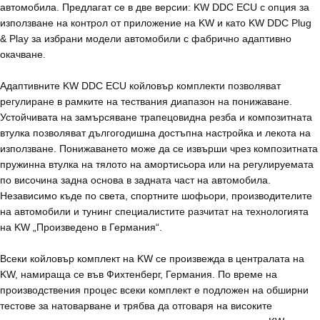
автомобила. Предлагат се в две версии: KW DDC ECU с опция за
използване на контрол от приложение на KW и като KW DDC Plug
& Play за избрани модели автомобили с фабрично адаптивно
окачване.
Адаптивните KW DDC ECU койловър комплекти позволяват
регулиране в рамките на тествания диапазон на понижаване.
Устойчивата на замърсяване трапецовидна резба и композитната
втулка позволяват дългогодишна достъпна настройка и лекота на
използване. Понижаването може да се извърши чрез композитната
пружинна втулка на тялото на амортисьора или на регулируемата
по височина задна основа в задната част на автомобила.
Независимо къде по света, спортните шофьори, производителите
на автомобили и тунинг специалистите разчитат на технологията
на KW „Произведено в Германия“.
Всеки койловър комплект на KW се произвежда в централата на
KW, намираща се във Фихтенберг, Германия. По време на
производствения процес всеки комплект е подложен на обширни
тестове за натоварване и трябва да отговаря на високите