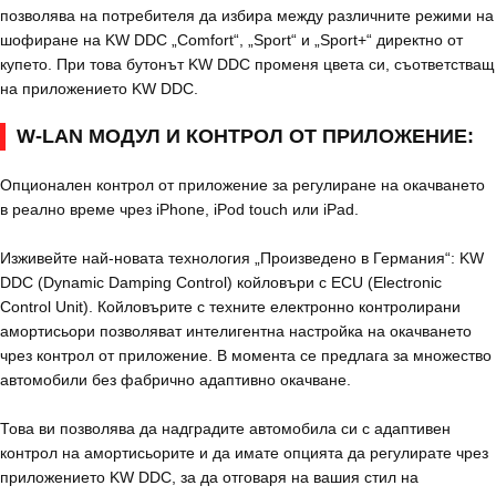
позволява на потребителя да избира между различните режими на
шофиране на KW DDC „Comfort“, „Sport“ и „Sport+“ директно от
купето. При това бутонът KW DDC променя цвета си, съответстващ
на приложението KW DDC.
W-LAN МОДУЛ И КОНТРОЛ ОТ ПРИЛОЖЕНИЕ:
Опционален контрол от приложение за регулиране на окачването
в реално време чрез iPhone, iPod touch или iPad.
Изживейте най-новата технология „Произведено в Германия“: KW
DDC (Dynamic Damping Control) койловъри с ECU (Electronic
Control Unit). Койловърите с техните електронно контролирани
амортисьори позволяват интелигентна настройка на окачването
чрез контрол от приложение. В момента се предлага за множество
автомобили без фабрично адаптивно окачване.
Това ви позволява да надградите автомобила си с адаптивен
контрол на амортисьорите и да имате опцията да регулирате чрез
приложението KW DDC, за да отговаря на вашия стил на