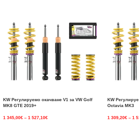
KW Регулируемо окачване V1 за VW Golf
KW Регулируе
MK8 GTE 2019+
Octavia MK3
1 345,00
€
–
1 527,10
€
1 309,20
€
–
1 5