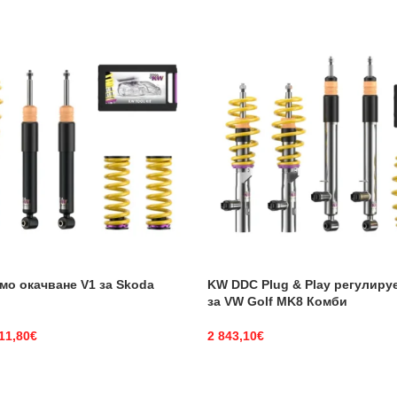
мо окачване V1 за Skoda
KW DDC Plug & Play регулиру
за VW Golf MK8 Комби
11,80
€
2 843,10
€