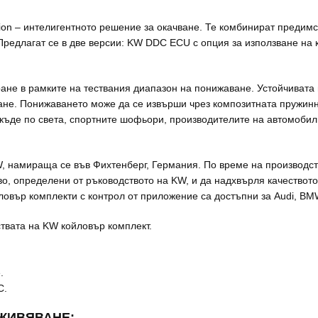
on – интелигентното решение за окачване. Те комбинират предимс
редлагат се в две версии: KW DDC ECU с опция за използване на 
не в рамките на тествания диапазон на понижаване. Устойчивата 
ане. Понижаването може да се извърши чрез композитната пружинн
 къде по света, спортните шофьори, производителите на автомобил
, намираща се във Фихтенберг, Германия. По време на производст
тво, определени от ръководството на KW, и да надхвърля качествот
вър комплекти с контрол от приложение са достъпни за Audi, BMW
твата на KW койловър комплект.
.
C.
ЗЖИВЯВАНЕ: