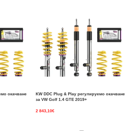
емо окачване
KW DDC Plug & Play регулируемо окачване
за VW Golf 1.4 GTE 2019+
2 843,10
€