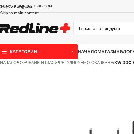
Skip to navigation
INFO@REDLINEPLUSBG.COM
Skip to main content
НАЧАЛО
МАГАЗИН
БЛОГ
КАТЕГОРИИ
НАЧАЛО
/
ОКАЧВАНЕ И ШАСИ
/
РЕГУЛИРУЕМО ОКАЧВАНЕ
/
KW DDC 