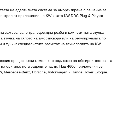
твата на адаптивната система за амортизиране с решение за
контрол от приложение на KW и като KW DDC Plug & Play за
на замърсяване трапецовидна резба и композитната втулка
а втулка на тялото на амортисьора или на регулируемата по
и и тунинг специалистите разчитат на технологията на KW
вения процес всеки комплект е подложен на обширни тестове за
о на оригинално вградените части. Над 4600 приложения се
, Mercedes-Benz, Porsche, Volkswagen и Range Rover Evoque.