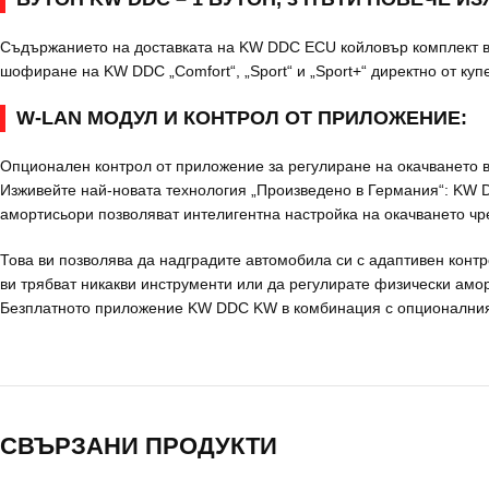
Съдържанието на доставката на KW DDC ECU койловър комплект вк
шофиране на KW DDC „Comfort“, „Sport“ и „Sport+“ директно от к
W-LAN МОДУЛ И КОНТРОЛ ОТ ПРИЛОЖЕНИЕ:
Опционален контрол от приложение за регулиране на окачването в 
Изживейте най-новата технология „Произведено в Германия“: KW DD
амортисьори позволяват интелигентна настройка на окачването чр
Това ви позволява да надградите автомобила си с адаптивен конт
ви трябват никакви инструменти или да регулирате физически амо
Безплатното приложение KW DDC KW в комбинация с опционалния 
СВЪРЗАНИ ПРОДУКТИ