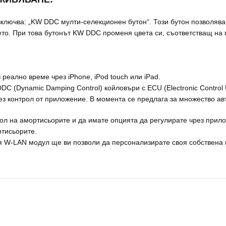
лючва: „KW DDC мулти-селекционен бутон“. Този бутон позволява
упето. При това бутонът KW DDC променя цвета си, съответстващ н
реално време чрез iPhone, iPod touch или iPad.
C (Dynamic Damping Control) койловъри с ECU (Electronic Control 
ез контрол от приложение. В момента се предлага за множество а
рол на амортисьорите и да имате опцията да регулирате чрез при
ртисьорите.
W-LAN модул ще ви позволи да персонализирате своя собствена н