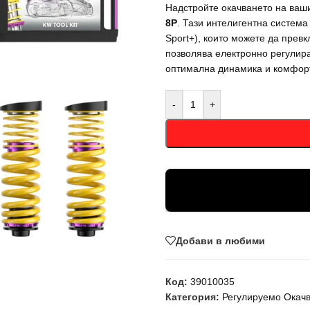
Надстройте окачването на ваш
8P
. Тази интелигентна система
Sport+), които можете да прев
позволява електронно регулир
оптимална динамика и комфор
-
+
Добави в любими
Код:
39010035
Категория:
Регулируемо Окач