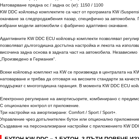
Натоварване предна ос / задна ос (кг): 1150 / 1100
KW DDC койловър комплектите са част от програмата KW iSuspensi
окачване за следпродажбения пазар, специфично за автомобила. П
избрани модели автомобили с фабрично адаптивно окачване.
Адаптивните KW DDC ECU койловър комплекти позволяват регулира
позволяват дългогодишна достъпна настройка и лекота на използв
височина задна основа в задната част на автомобила. Независимо
„Произведено в Германия“.
Всеки койловър комплект на KW се произвежда в централата на KW
натоварване и трябва да отговаря на високите стандарти за качес
поддържат с многогодишна гаранция. В момента KW DDC ECU койло
Електронно регулиране на амортисьорите, комбинирано с предимс
С опционален контрол от приложение.
Три настройки на амортизиране: Comfort / Sport / Sport+.
Управление чрез допълнителен бутон или опционално приложение
Създаване на персонализирани настройки с приложението KW DD
БУТОН KW DDC – 1 БУТОН, 3 ПЪТИ ПОВЕЧЕ И