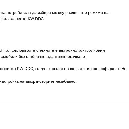
 на потребителя да избира между различните режими на
а приложението KW DDC.
Unit). Койловърите с техните електронно контролирани
втомобили без фабрично адаптивно окачване.
ложението KW DDC, за да отговаря на вашия стил на шофиране. Не
астройка на амортисьорите незабавно.