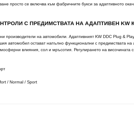
ане просто се включва към фабричните букси за адаптивното окач
НТРОЛИ С ПРЕДИМСТВАТА НА АДАПТИВЕН KW 
чни производители на автомобили. Адаптивният KW DDC Plug & Pla
ашия автомобил остават напълно функционални с предимствата на
мосферни влияния, сол и мръсотия. Регулирането на височината с
орт
t / Normal / Sport