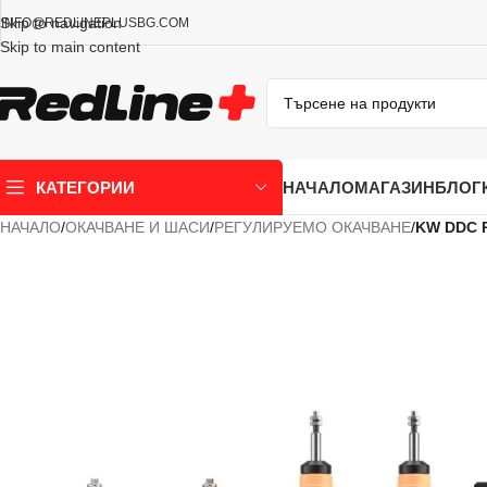
Skip to navigation
INFO@REDLINEPLUSBG.COM
Skip to main content
НАЧАЛО
МАГАЗИН
БЛОГ
КАТЕГОРИИ
НАЧАЛО
/
ОКАЧВАНЕ И ШАСИ
/
РЕГУЛИРУЕМО ОКАЧВАНЕ
/
KW DDC 