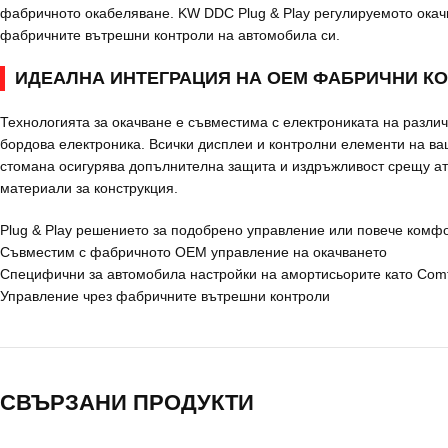
фабричното окабеляване. KW DDC Plug & Play регулируемото окачв
фабричните вътрешни контроли на автомобила си.
ИДЕАЛНА ИНТЕГРАЦИЯ НА OEM ФАБРИЧНИ КО
Технологията за окачване е съвместима с електрониката на разли
бордова електроника. Всички дисплеи и контролни елементи на в
стомана осигурява допълнителна защита и издръжливост срещу ат
материали за конструкция.
Plug & Play решението за подобрено управление или повече комф
Съвместим с фабричното OEM управление на окачването
Специфични за автомобила настройки на амортисьорите като Comfor
Управление чрез фабричните вътрешни контроли
СВЪРЗАНИ ПРОДУКТИ