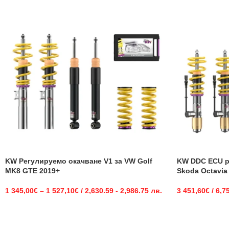
KW Регулируемо окачване V1 за VW Golf
KW DDC ECU р
MK8 GTE 2019+
Skoda Octavia
1 345,00
€
–
1 527,10
€
/ 2,630.59 - 2,986.75 лв.
3 451,60
€
/ 6,7