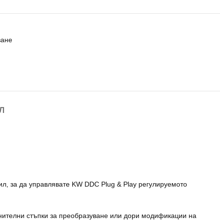
ване
Л
л, за да управлявате KW DDC Plug & Play регулируемото
нителни стъпки за преобразуване или дори модификации на