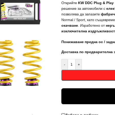
Открийте
KW DDC Plug & Play
решение за автомобили с
елек
позволява да запазите
фабрич
Normal / Sport, като същеврем
окачване
. Изработено от
неръ
изключителна издръжливост
Понижаване предна ос / задна 
Доставка по предварителна 
-
+
Добави в любими