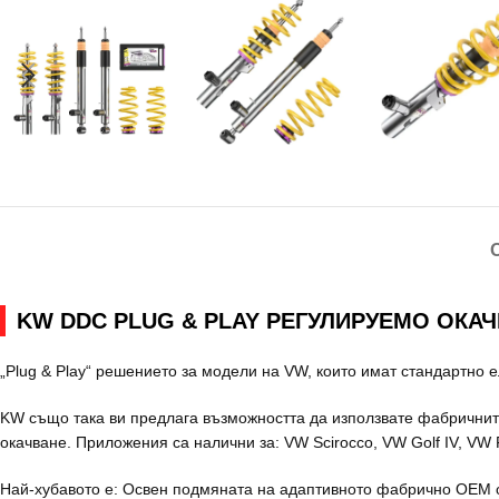
KW DDC PLUG & PLAY РЕГУЛИРУЕМО ОКАЧВ
„Plug & Play“ решението за модели на VW, които имат стандартно 
KW също така ви предлага възможността да използвате фабричнит
окачване. Приложения са налични за: VW Scirocco, VW Golf IV, VW P
Най-хубавото е: Освен подмяната на адаптивното фабрично OEM о