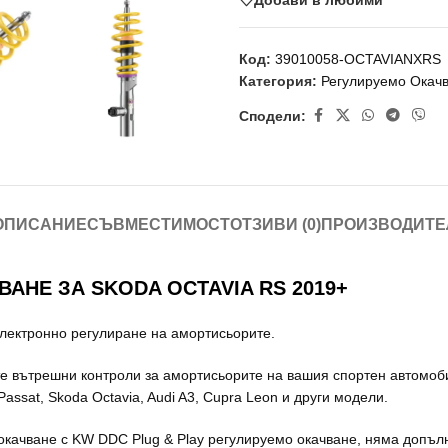
Код:
39010058-OCTAVIANXRS
Категория:
Регулируемо Окач
Сподели:
ОПИСАНИЕ
СЪВМЕСТИМОСТ
ОТЗИВИ (0)
ПРОИЗВОДИТЕ
АНЕ ЗА SKODA OCTAVIA RS 2019+
електронно регулиране на амортисьорите.
е вътрешни контроли за амортисьорите на вашия спортен автомоби
assat, Skoda Octavia, Audi A3, Cupra Leon и други модели.
качване с KW DDC Plug & Play регулируемо окачване, няма допъл