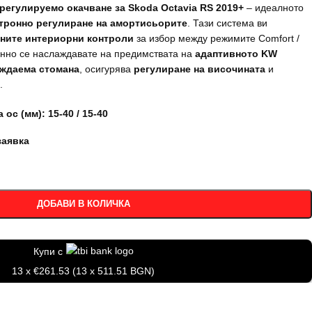
 регулируемо окачване за Skoda Octavia RS 2019+
– идеалното
тронно регулиране на амортисьорите
. Тази система ви
ните интериорни контроли
за избор между режимите Comfort /
енно се наслаждавате на предимствата на
адаптивното KW
ждаема стомана
, осигурява
регулиране на височината
и
.
ос (мм): 15-40 / 15-40
заявка
ДОБАВИ В КОЛИЧКА
Купи с
13 x €261.53 (13 x 511.51 BGN)