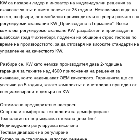
KW са пазарен лидер и иноватор на индивидуални решения за
окачване за път и писта повече от 25 години. Независимо къде по
света, шофьори, автомобилни производители и тунери разчитат на
регулируеми окачвания KW „Произведено в Германия“. Всеки
комплект регулируемо окачване KW, разработен и произведен в
швабския град Фихтенберг, подлежи на обширни стрес тестове по
време на производството, за да отговаря на високите стандарти на
управление на качеството KW.
Разбира се, KW като немски производител дава 2-годишна
гаранция за техните над 4600 приложения на решения за
окачване, които надвишават OEM качеството. Гаранцията ще се
увеличи до 5 години, когато комплектът е инсталиран при един от
специализираните дилъри на KW.
Оптимално предварително настроен
Спортна и комфортна технология за демпфериране
Технология от неръждаема стомана „inox-line“
Индивидуално регулируема височина
Тестван диапазон на регулиране
Готово за инсталиране цялостно решение