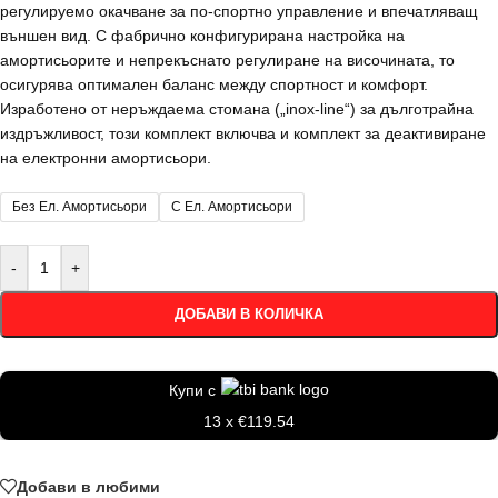
регулируемо окачване за по-спортно управление и впечатляващ
външен вид. С фабрично конфигурирана настройка на
амортисьорите и непрекъснато регулиране на височината, то
осигурява оптимален баланс между спортност и комфорт.
Изработено от неръждаема стомана („inox-line“) за дълготрайна
издръжливост, този комплект включва и комплект за деактивиране
на електронни амортисьори.
Без Ел. Амортисьори
С Ел. Амортисьори
-
+
ДОБАВИ В КОЛИЧКА
Купи с
13 x €119.54
Добави в любими