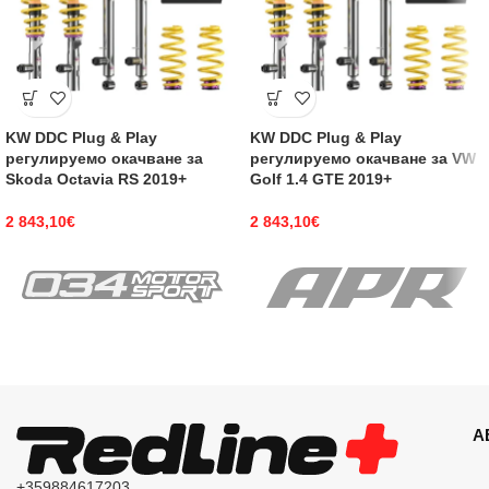
KW DDC Plug & Play
KW DDC Plug & Play
регулируемо окачване за
регулируемо окачване за VW
Skoda Octavia RS 2019+
Golf 1.4 GTE 2019+
2 843,10
€
2 843,10
€
А
+359884617203