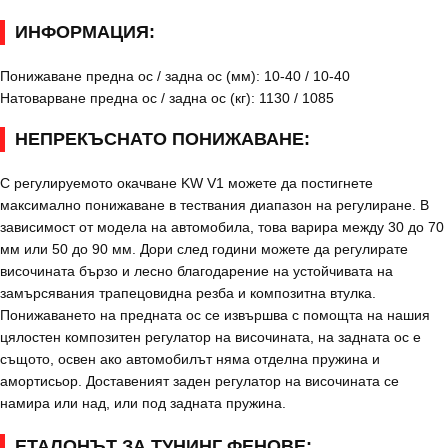
ИНФОРМАЦИЯ:
Понижаване предна ос / задна ос (мм): 10-40 / 10-40
Натоварване предна ос / задна ос (кг): 1130 / 1085
НЕПРЕКЪСНАТО ПОНИЖАВАНЕ:
С регулируемото окачване KW V1 можете да постигнете
максимално понижаване в тествания диапазон на регулиране. В
зависимост от модела на автомобила, това варира между 30 до 70
мм или 50 до 90 мм. Дори след години можете да регулирате
височината бързо и лесно благодарение на устойчивата на
замърсявания трапецовидна резба и композитна втулка.
Понижаването на предната ос се извършва с помощта на нашия
цялостен композитен регулатор на височината, на задната ос е
същото, освен ако автомобилът няма отделна пружина и
амортисьор. Доставеният заден регулатор на височината се
намира или над, или под задната пружина.
ЕТАЛОНЪТ ЗА ТУНИНГ ФЕНОВЕ: