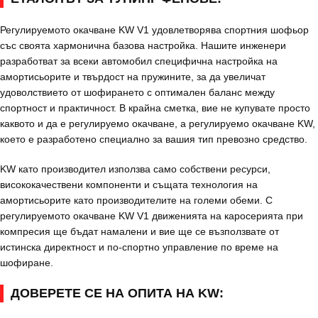
Регулируемото окачване KW V1 удовлетворява спортния шофьор
със своята хармонична базова настройка. Нашите инженери
разработват за всеки автомобил специфична настройка на
амортисьорите и твърдост на пружините, за да увеличат
удоволствието от шофирането с оптимален баланс между
спортност и практичност. В крайна сметка, вие не купувате просто
каквото и да е регулируемо окачване, а регулируемо окачване KW,
което е разработено специално за вашия тип превозно средство.
KW като производител използва само собствени ресурси,
висококачествени компоненти и същата технология на
амортисьорите като производителите на големи обеми. С
регулируемото окачване KW V1 движенията на каросерията при
компресия ще бъдат намалени и вие ще се възползвате от
истинска директност и по-спортно управление по време на
шофиране.
ДОВЕРЕТЕ СЕ НА ОПИТА НА KW: