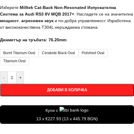
Изберете
Milltek Cat-Back Non-Resonated Изпускателна
Система за Audi RS3 8V MQB 2017+
. Насладете се на значителна
мощност
,
агресивен звук
и по-добра управляемост. Изработена
от висококачествена T304L неръждаема стомана.
Диаметър на тръбата: 76.20mm
Burnt Titanium Oval
Cerakote Black Oval
Polished Oval
Titanium Oval
-
+
ДОБАВИ В КОЛИЧКА
Купи с
13 x €227.93 (13 x 445.79 BGN)