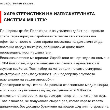
отработените газове.
ХАРАКТЕРИСТИКИ НА ИЗПУСКАТЕЛНАТА
СИСТЕМА MILLTEK:
По-широки тръби: Проектирани за увеличен дебит, по-широките
тръби гарантират, че отработените газове се изхвърлят по-
ефективно, което от своя страна позволява на двигателя ви да
поглъща въздух по-бързо, повишавайки цялостната
производителност на двигателя.
Висококачествени материали: Изработени от неръждаема стомана
T304 или титан, и двата известни със своята издръжливост и
звукови свойства. Този избор на материали не само осигурява
дълготрайна производителност, но и подобрява слуховото
изживяване на вашия автомобил.
Проектирани заглушители: За разлика от основните модификации,
които просто увеличават шума, заглушителите Milltek са
внимателно настроени, за да осигурят спортен, но изтънчен звук.
Това означава, че получавате свиреп рев, когато карате колата
динамично, без досадно бръмчене на празен ход или по време на