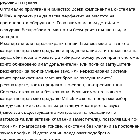
редовно пътуване.
Оптимално прилягане и качество: Всеки компонент на системата
Milltek е проектиран да пасва перфектно на мястото на
оригиналното оборудване. Това внимание към детайлите
осигурява безпроблемен монтаж и безупречен външен вид и
усещане.
Резонирани или нерезонирани опции: В зависимост от вашето
конкретно превозно средство и предпочитание за интензивност на
звука, обикновено можете да избирате между резонирани системи,
които обикновено имат допълнителни или по-тихи заглушители/
резонатори за по-приглушен звук, или нерезонирани системи,
които премахват или заменят броя на заглушителите/
резонаторите, които предлагат по-силен, по-агресивен тон.
Системи с клапани и без клапани: В зависимост от вашето
конкретно превозно средство Milltek може да предложи избор
между системи с клапани за регулируем контрол на звука
(използва съществуващите контролери на клапаните на
автомобила или активни клапанни заместители), позволяващи по-
тихи или по-агресивни тонове, и системи без клапани за постоянен
звуков профил. И двете опции поддържат подобрена
производителност и естетика.