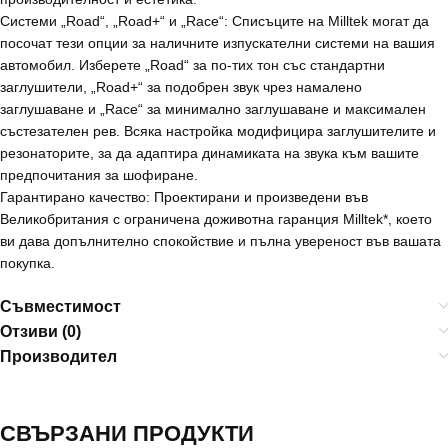
Системи „Road“, „Road+“ и „Race“: Списъците на Milltek могат да
посочат тези опции за наличните изпускателни системи на вашия
автомобил. Изберете „Road“ за по-тих тон със стандартни
заглушители, „Road+“ за подобрен звук чрез намалено
заглушаване и „Race“ за минимално заглушаване и максимален
състезателен рев. Всяка настройка модифицира заглушителите и
резонаторите, за да адаптира динамиката на звука към вашите
предпочитания за шофиране.
Гарантирано качество: Проектирани и произведени във
Великобритания с ограничена доживотна гаранция Milltek*, което
ви дава допълнително спокойствие и пълна увереност във вашата
покупка.
Съвместимост
Отзиви (0)
Производител
СВЪРЗАНИ ПРОДУКТИ