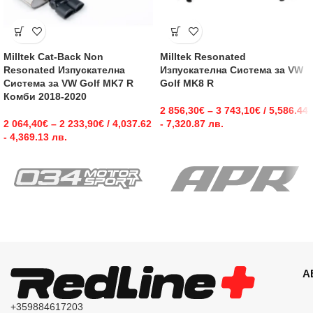
Milltek Cat-Back Non
Milltek Resonated
Resonated Изпускателна
Изпускателна Система за VW
Система за VW Golf MK7 R
Golf MK8 R
Комби 2018-2020
2 856,30
€
–
3 743,10
€
/ 5,586.44
2 064,40
€
–
2 233,90
€
/ 4,037.62
- 7,320.87 лв.
- 4,369.13 лв.
А
+359884617203