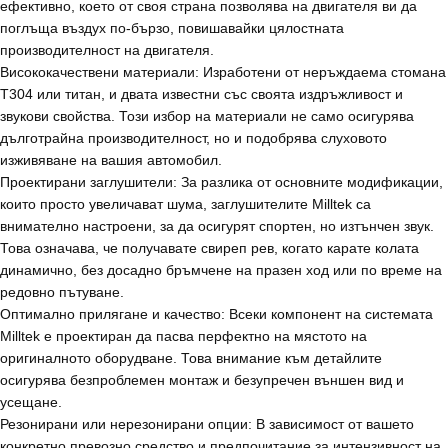
ефективно, което от своя страна позволява на двигателя ви да
поглъща въздух по-бързо, повишавайки цялостната
производителност на двигателя.
Висококачествени материали: Изработени от неръждаема стомана
T304 или титан, и двата известни със своята издръжливост и
звукови свойства. Този избор на материали не само осигурява
дълготрайна производителност, но и подобрява слуховото
изживяване на вашия автомобил.
Проектирани заглушители: За разлика от основните модификации,
които просто увеличават шума, заглушителите Milltek са
внимателно настроени, за да осигурят спортен, но изтънчен звук.
Това означава, че получавате свиреп рев, когато карате колата
динамично, без досадно бръмчене на празен ход или по време на
редовно пътуване.
Оптимално прилягане и качество: Всеки компонент на системата
Milltek е проектиран да пасва перфектно на мястото на
оригиналното оборудване. Това внимание към детайлите
осигурява безпроблемен монтаж и безупречен външен вид и
усещане.
Резонирани или нерезонирани опции: В зависимост от вашето
конкретно превозно средство и предпочитание за интензивност на