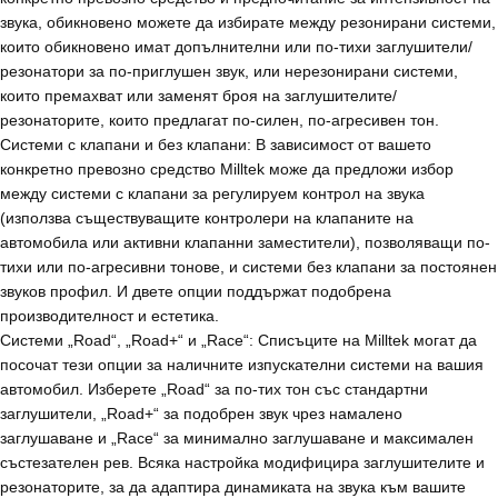
звука, обикновено можете да избирате между резонирани системи,
които обикновено имат допълнителни или по-тихи заглушители/
резонатори за по-приглушен звук, или нерезонирани системи,
които премахват или заменят броя на заглушителите/
резонаторите, които предлагат по-силен, по-агресивен тон.
Системи с клапани и без клапани: В зависимост от вашето
конкретно превозно средство Milltek може да предложи избор
между системи с клапани за регулируем контрол на звука
(използва съществуващите контролери на клапаните на
автомобила или активни клапанни заместители), позволяващи по-
тихи или по-агресивни тонове, и системи без клапани за постоянен
звуков профил. И двете опции поддържат подобрена
производителност и естетика.
Системи „Road“, „Road+“ и „Race“: Списъците на Milltek могат да
посочат тези опции за наличните изпускателни системи на вашия
автомобил. Изберете „Road“ за по-тих тон със стандартни
заглушители, „Road+“ за подобрен звук чрез намалено
заглушаване и „Race“ за минимално заглушаване и максимален
състезателен рев. Всяка настройка модифицира заглушителите и
резонаторите, за да адаптира динамиката на звука към вашите