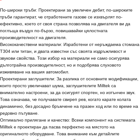
По-широки тръби: Проектирани за увеличен дебит, по-широките
тръби гарантират, че отработените газове се изхвърлят по-
ефективно, което от своя страна позволява на двигателя ви да
поглъща въздух по-бързо, повишавайки цялостната
производителност на двигателя.
Висококачествени материали: Изработени от неръждаема стомана
T304 или титан, и двата известни със своята издръжливост и
звукови свойства. Този избор на материали не само осигурява
дълготрайна производителност, но и подобрява слуховото
изживяване на вашия автомобил.
Проектирани заглушители: За разлика от основните модификации,
които просто увеличават шума, заглушителите Milltek са
внимателно настроени, за да осигурят спортен, но изтънчен звук.
Това означава, че получавате свиреп рев, когато карате колата
динамично, без досадно бръмчене на празен ход или по време на
редовно пътуване.
Оптимално прилягане и качество: Всеки компонент на системата
Milltek е проектиран да пасва перфектно на мястото на
оригиналното оборудване. Това внимание към детайлите