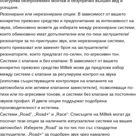
осигурява безпроблемен монтаж и безупречен външен вид и
усещане.
Резонирани или нерезонирани опции: В зависимост от вашето
конкретно превозно средство и предпочитание за интензивност на
звука, обикновено можете да избирате между резонирани системи,
които обикновено имат допълнителни или по-тихи заглушители/
резонатори за по-приглушен звук, или нерезонирани системи,
които премахват или заменят броя на заглушителите/
резонаторите, които предлагат по-силен, по-агресивен тон.
Системи с клапани и без клапани: В зависимост от вашето
конкретно превозно средство Milltek може да предложи избор
между системи с клапани за регулируем контрол на звука
(използва съществуващите контролери на клапаните на
автомобила или активни клапанни заместители), позволяващи по-
тихи или по-агресивни тонове, и системи без клапани за постоянен
звуков профил. И двете опции поддържат подобрена
производителност и естетика.
Системи „Road“, „Road+“ и „Race“: Списъците на Milltek могат да
посочат тези опции за наличните изпускателни системи на вашия
автомобил. Изберете „Road“ за по-тих тон със стандартни
заглушители, „Road+“ за подобрен звук чрез намалено