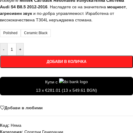
Изберете
Milltek Cat-back Resonated Изпускателна Система
Audi S4 B8.5 2012-2016
. Насладете се на значителна
мощност
,
агресивен звук
и по-добра управляемост. Изработена от
висококачествена T304L неръждаема стомана.
Polished
Ceramic Black
-
+
ДОБАВИ В КОЛИЧКА
Купи с
13 x €281.01 (13 x 549.61 BGN)
Добави в любими
Код:
Няма
Категория:
Спортни Генерации