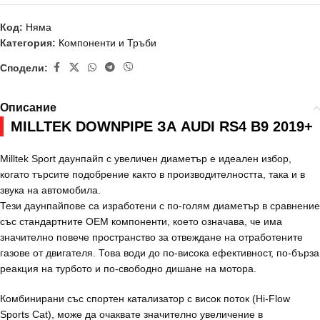
Код:
Няма
Категория:
Компоненти и Тръби
Сподели:
Описание
MILLTEK DOWNPIPE ЗА AUDI RS4 B9 2019+
Milltek Sport даунпайп с увеличен диаметър е идеален избор,
когато търсите подобрение както в производителността, така и в
звука на автомобила.
Тези даунпайпове са изработени с по-голям диаметър в сравнение
със стандартните OEM компоненти, което означава, че има
значително повече пространство за отвеждане на отработените
газове от двигателя. Това води до по-висока ефективност, по-бърза
реакция на турбото и по-свободно дишане на мотора.
Комбинирани със спортен катализатор с висок поток (Hi-Flow
Sports Cat), може да очаквате значително увеличение в