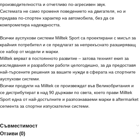
производителността и отчетливо по-агресивен звук.
Системата не само променя поведението на двигателя, но и
придава по-спортен характер на автомобила, без да се
компрометира надеждността.
Всички ауспухови системи Milltek Sport са проектирани с мисъл за
крайния потребител и се предлагат за непрекъснато разширяващ
се набор от модели и марки.
Milltek вярват в постоянното развитие – затова техният екип за
изследвания и разработки работи целогодишно, за да предоставя
най-търсените решения за вашите нужди в сферата на спортните
ауспухови системи.
Всички продукти на Milltek се произвеждат във Великобритания и
се дистрибутират в над 90 държави по света, което прави Milltek
Sport една от най-достъпните и разпознаваеми марки в aftermarket
сегмента за спортни изпускателни системи.
Съвместимост
Отзиви (0)