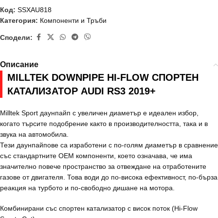
Код:
SSXAU818
Категория:
Компоненти и Тръби
Сподели:
Описание
MILLTEK DOWNPIPE HI-FLOW СПОРТЕН
КАТАЛИЗАТОР AUDI RS3 2019+
Milltek Sport даунпайп с увеличен диаметър е идеален избор,
когато търсите подобрение както в производителността, така и в
звука на автомобила.
Тези даунпайпове са изработени с по-голям диаметър в сравнение
със стандартните OEM компоненти, което означава, че има
значително повече пространство за отвеждане на отработените
газове от двигателя. Това води до по-висока ефективност, по-бърза
реакция на турбото и по-свободно дишане на мотора.
Комбинирани със спортен катализатор с висок поток (Hi-Flow