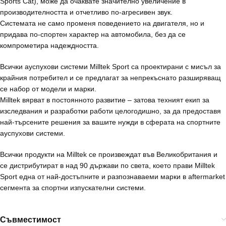
Sports Cat), може да очаквате значително увеличение в
производителността и отчетливо по-агресивен звук.
Системата не само променя поведението на двигателя, но и
придава по-спортен характер на автомобила, без да се
компрометира надеждността.
Всички ауспухови системи Milltek Sport са проектирани с мисъл за
крайния потребител и се предлагат за непрекъснато разширяващ
се набор от модели и марки.
Milltek вярват в постоянното развитие – затова техният екип за
изследвания и разработки работи целогодишно, за да предоставя
най-търсените решения за вашите нужди в сферата на спортните
ауспухови системи.
Всички продукти на Milltek се произвеждат във Великобритания и
се дистрибутират в над 90 държави по света, което прави Milltek
Sport една от най-достъпните и разпознаваеми марки в aftermarket
сегмента за спортни изпускателни системи.
Съвместимост