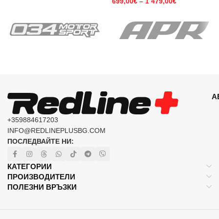
699,00
€
–
1 479,00
€
А
+359884617203
INFO@REDLINEPLUSBG.COM
ПОСЛЕДВАЙТЕ НИ:
КАТЕГОРИИ
ПРОИЗВОДИТЕЛИ
ПОЛЕЗНИ ВРЪЗКИ