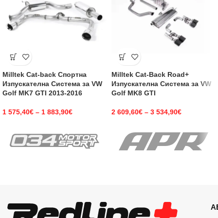
Milltek Cat-back Спортна
Milltek Cat-Back Road+
Изпускателна Система за VW
Изпускателна Система за VW
Golf MK7 GTI 2013-2016
Golf MK8 GTI
1 575,40
€
–
1 883,90
€
2 609,60
€
–
3 534,90
€
А