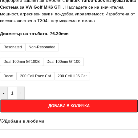
Подобрете вашият автомобил с
Milltek Turbo-back Изпускателна
Система за VW Golf MK6 GTI
. Насладете се на значителна
мощност, агресивен звук и по-добра управляемост. Изработена от
висококачествена T304L неръждаема стомана.
Диаметър на тръбата: 76.20mm
Resonated
Non-Resonated
Dual 100mm GT100B
Dual 100mm GT100
Decat
200 Cell Race Cat
200 Cell HJS Cat
-
+
ДОБАВИ В КОЛИЧКА
Добави в любими