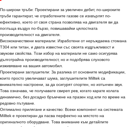
По-широки тръби: Проектирани за увеличен дебит, по-широките
тръби гарантират, че отработените газове се изхвърлят по-
ефективно, което от своя страна позволява на двигателя ви да
поглъща въздух по-бързо, повишавайки цялостната
производителност на двигателя.
Висококачествени материали: Изработени от неръждаема стомана
T304 или титан, и двата известни със своята издръжливост и
звукови свойства. Този избор на материали не само осигурява
дълготрайна производителност, но и подобрява слуховото
изживяване на вашия автомобил.
Проектирани заглушители: За разлика от основните модификации,
които просто увеличават шума, заглушителите Milltek са
внимателно настроени, за да осигурят спортен, но изтънчен звук.
Това означава, че получавате свиреп рев, когато карате колата
динамично, без досадно бръмчене на празен ход или по време на
редовно пътуване.
Оптимално прилягане и качество: Всеки компонент на системата
Milltek е проектиран да пасва перфектно на мястото на
оригиналното оборудване. Това внимание към детайлите