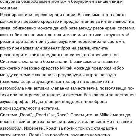
осигурява безпроблемен монтаж и безупречен външен вид и
усещане.
Резонирани или нерезонирани опции: В зависимост от вашето
конкретно превозно средство и предпочитание за интензивност на
звука, обикновено можете да избирате между резонирани системи,
които обикновено имат допълнителни или по-тихи заглушители/
резонатори за по-приглушен звук, или нерезонирани системи,
които премахват или заменят броя на заглушителите/
резонаторите, които предлагат по-силен, по-агресивен тон.
Системи с клапани и без клапани: В зависимост от вашето
конкретно превозно средство Milltek може да предложи избор
между системи с клапани за регулируем контрол на звука
(използва съществуващите контролери на клапаните на
автомобила или активни клапанни заместители), позволяващи по-
тихи или по-агресивни тонове, и системи без клапани за постоянен
звуков профил. И двете опции поддържат подобрена
производителност и естетика.
Системи „Road“, „Road+“ и „Race“: Списъците на Milltek могат да
посочат тези опции за наличните изпускателни системи на вашия
автомобил. Изберете „Road“ за по-тих тон със стандартни
заглушители, „Road+“ за подобрен звук чрез намалено