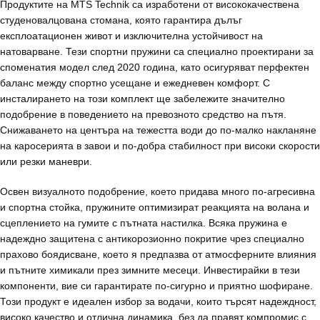
Продуктите на MTS Technik са изработени от висококачествена
студеновалцована стомана, която гарантира дълъг
експлоатационен живот и изключителна устойчивост на
натоварване. Тези спортни пружини са специално проектирани за
споменатия модел след 2020 година, като осигуряват перфектен
баланс между спортно усещане и ежедневен комфорт. С
инсталирането на този комплект ще забележите значително
подобрение в поведението на превозното средство на пътя.
Снижаването на центъра на тежестта води до по-малко накланяне
на каросерията в завои и по-добра стабилност при високи скорости
или резки маневри.
Освен визуалното подобрение, което придава много по-агресивна
и спортна стойка, пружините оптимизират реакцията на волана и
сцеплението на гумите с пътната настилка. Всяка пружина е
надеждно защитена с антикорозионно покритие чрез специално
прахово боядисване, което я предпазва от атмосферните влияния
и пътните химикали през зимните месеци. Инвестирайки в тези
компоненти, вие си гарантирате по-сигурно и приятно шофиране.
Този продукт е идеален избор за водачи, които търсят надеждност,
високо качество и отлична динамика, без да правят компромис с