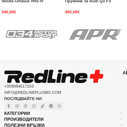
Skoda Octavia VRS IV
Пружини за Audi Q3 F3
340,00
€
405,00
€
А
+359884617203
INFO@REDLINEPLUSBG.COM
ПОСЛЕДВАЙТЕ НИ:
КАТЕГОРИИ
ПРОИЗВОДИТЕЛИ
ПОЛЕЗНИ ВРЪЗКИ