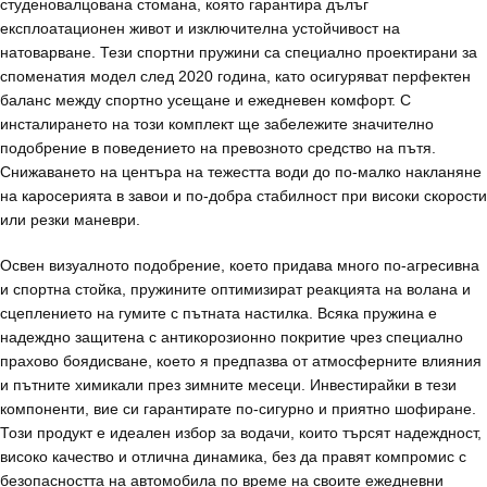
студеновалцована стомана, която гарантира дълъг
експлоатационен живот и изключителна устойчивост на
натоварване. Тези спортни пружини са специално проектирани за
споменатия модел след 2020 година, като осигуряват перфектен
баланс между спортно усещане и ежедневен комфорт. С
инсталирането на този комплект ще забележите значително
подобрение в поведението на превозното средство на пътя.
Снижаването на центъра на тежестта води до по-малко накланяне
на каросерията в завои и по-добра стабилност при високи скорости
или резки маневри.
Освен визуалното подобрение, което придава много по-агресивна
и спортна стойка, пружините оптимизират реакцията на волана и
сцеплението на гумите с пътната настилка. Всяка пружина е
надеждно защитена с антикорозионно покритие чрез специално
прахово боядисване, което я предпазва от атмосферните влияния
и пътните химикали през зимните месеци. Инвестирайки в тези
компоненти, вие си гарантирате по-сигурно и приятно шофиране.
Този продукт е идеален избор за водачи, които търсят надеждност,
високо качество и отлична динамика, без да правят компромис с
безопасността на автомобила по време на своите ежедневни