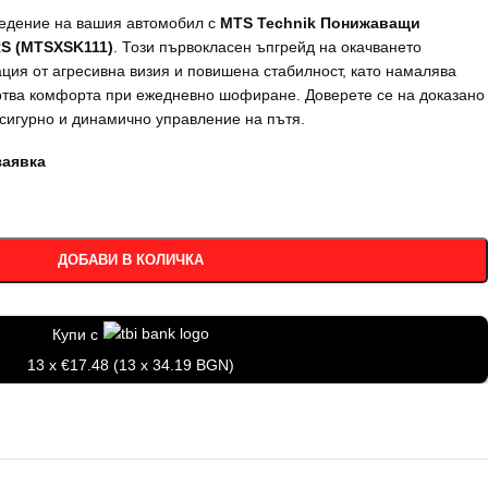
едение на вашия автомобил с
MTS Technik Понижаващи
RS (MTSXSK111)
. Този първокласен ъпгрейд на окачването
ция от агресивна визия и повишена стабилност, като намалява
ертва комфорта при ежедневно шофиране. Доверете се на доказано
-сигурно и динамично управление на пътя.
заявка
ДОБАВИ В КОЛИЧКА
Купи с
13 x €17.48 (13 x 34.19 BGN)