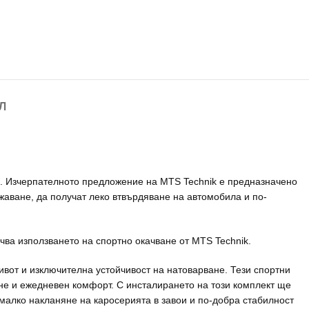
Л
м. Изчерпателното предложение на MTS Technik е предназначено
ижаване, да получат леко втвърдяване на автомобила и по-
ва използването на спортно окачване от MTS Technik.
ивот и изключителна устойчивост на натоварване. Тези спортни
не и ежедневен комфорт. С инсталирането на този комплект ще
малко накланяне на каросерията в завои и по-добра стабилност