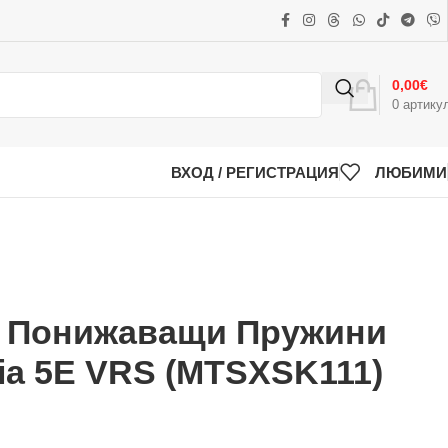
0,00
€
0
артику
ВХОД / РЕГИСТРАЦИЯ
ЛЮБИМИ
k Понижаващи Пружини
ia 5E VRS (MTSXSK111)