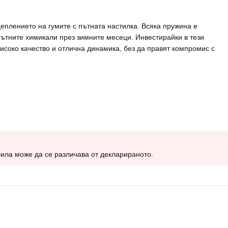
еплението на гумите с пътната настилка. Всяка пружина е
ътните химикали през зимните месеци. Инвестирайки в тези
високо качество и отлична динамика, без да правят компромис с
била може да се различава от декларираното.