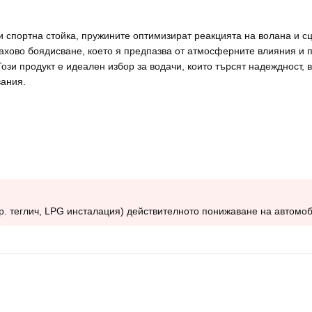
 спортна стойка, пружините оптимизират реакцията на волана и сц
хово боядисване, което я предпазва от атмосферните влияния и п
ози продукт е идеален избор за водачи, които търсят надеждност, 
вания.
р. теглич, LPG инсталация) действителното понижаване на автомо