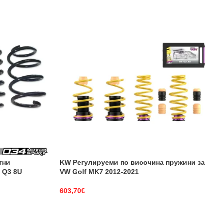
тни
KW Регулируеми по височина пружини за
 Q3 8U
VW Golf MK7 2012-2021
603,70
€