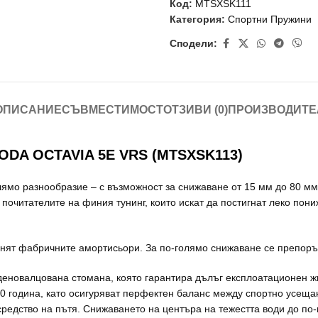
Код:
MTSXSK111
Категория:
Спортни Пружини
Сподели:
ОПИСАНИЕ
СЪВМЕСТИМОСТ
ОТЗИВИ (0)
ПРОИЗВОДИТЕ
A OCTAVIA 5E VRS (MTSXSK113)
лямо разнообразие – с възможност за снижаване от 15 мм до 80 м
 почитателите на финия тунинг, които искат да постигнат леко пон
нят фабричните амортисьори. За по-голямо снижаване се препоръч
уденовалцована стомана, която гарантира дълъг експлоатационен ж
0 година, като осигуряват перфектен баланс между спортно усеща
редство на пътя. Снижаването на центъра на тежестта води до по-