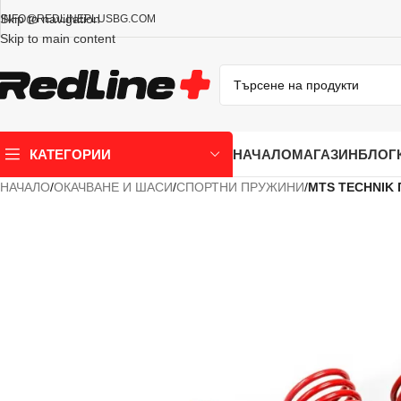
Skip to navigation
INFO@REDLINEPLUSBG.COM
Skip to main content
НАЧАЛО
МАГАЗИН
БЛОГ
КАТЕГОРИИ
НАЧАЛО
/
ОКАЧВАНЕ И ШАСИ
/
СПОРТНИ ПРУЖИНИ
/
MTS TECHNIK 