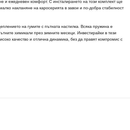
не и ежедневен комфорт. С инсталирането на този комплект ще
малко накланяне на каросерията в завои и по-добра стабилност
еплението на гумите с пътната настилка. Всяка пружина е
ътните химикали през зимните месеци. Инвестирайки в тези
високо качество и отлична динамика, без да правят компромис с