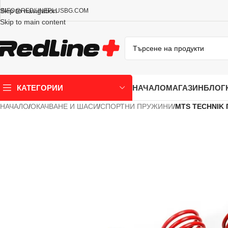
Skip to navigation
INFO@REDLINEPLUSBG.COM
Skip to main content
НАЧАЛО
МАГАЗИН
БЛОГ
КАТЕГОРИИ
НАЧАЛО
/
ОКАЧВАНЕ И ШАСИ
/
СПОРТНИ ПРУЖИНИ
/
MTS TECHNIK 