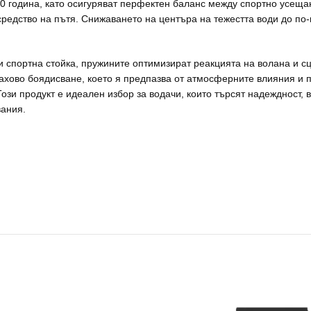
0 година, като осигуряват перфектен баланс между спортно усеща
редство на пътя. Снижаването на центъра на тежестта води до по-
 спортна стойка, пружините оптимизират реакцията на волана и сц
хово боядисване, което я предпазва от атмосферните влияния и п
ози продукт е идеален избор за водачи, които търсят надеждност, 
вания.