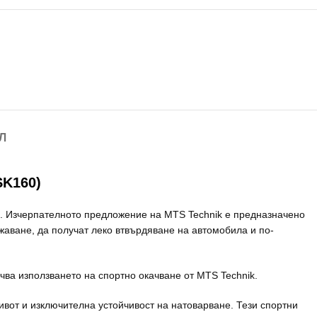
Л
K160)
м. Изчерпателното предложение на MTS Technik е предназначено
ижаване, да получат леко втвърдяване на автомобила и по-
ва използването на спортно окачване от MTS Technik.
ивот и изключителна устойчивост на натоварване. Тези спортни