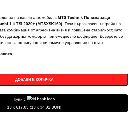
едение на вашия автомобил с
MTS Technik Понижаващи
mbi 1.4 TSI 2020+ (MTSXSK160)
. Този първокласен ъпгрейд на
та комбинация от агресивна визия и повишена стабилност, като
 без да жертва комфорта при ежедневно шофиране. Доверете се
ливост за по-сигурно и динамично управление на пътя.
заявка
ДОБАВИ В КОЛИЧКА
Купи с
13 x €17.85 (13 x 34.91 BGN)