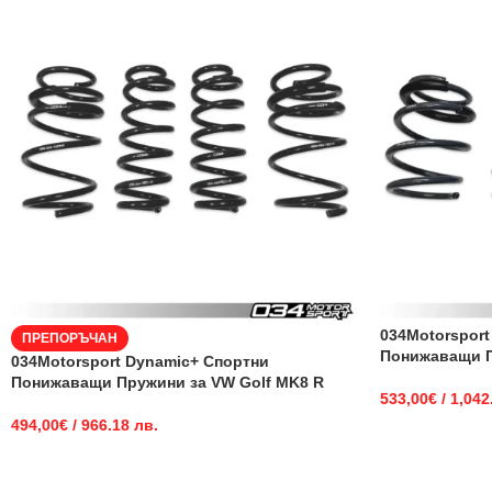
034Motorsport
ПРЕПОРЪЧАН
Понижаващи П
034Motorsport Dynamic+ Спортни
Понижаващи Пружини за VW Golf MK8 R
533,00
€
/ 1,042
494,00
€
/ 966.18 лв.