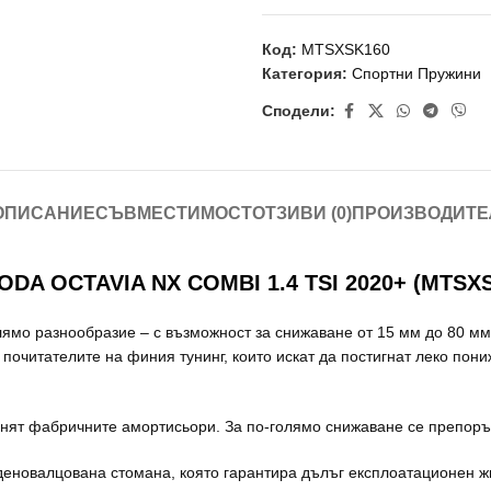
Код:
MTSXSK160
Категория:
Спортни Пружини
Сподели:
ОПИСАНИЕ
СЪВМЕСТИМОСТ
ОТЗИВИ (0)
ПРОИЗВОДИТЕ
 OCTAVIA NX COMBI 1.4 TSI 2020+ (MTSXS
лямо разнообразие – с възможност за снижаване от 15 мм до 80 м
 почитателите на финия тунинг, които искат да постигнат леко пон
нят фабричните амортисьори. За по-голямо снижаване се препоръч
уденовалцована стомана, която гарантира дълъг експлоатационен ж