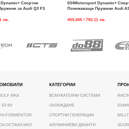
 Dynamic+ Спортни
034Motorsport Dynamic+ Спор
ружини за Audi Q3 F3
Понижаващи Пружини Audi A3
1 лв.
405,00
€
/ 792.11 лв.
ТОМОБИЛИ
КАТЕГОРИИ
ПРО
GOLF MK8
ВСМУКАТЕЛНИ СИСТЕМИ
RACI
 S3 8V
ОХЛАЖДАНЕ
034M
RA FORMENTOR
СПОРТНИ ГЕНЕРАЦИИ
MILL
DA OCTAVIA MK3
АЛУМИНИЕВИ ДЖАНТИ
SCOR