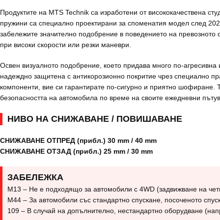
Продуктите на MTS Technik са изработени от висококачествена ст
пружини са специално проектирани за споменатия модел след 202
забележите значително подобрение в поведението на превозното с
при високи скорости или резки маневри.
Освен визуалното подобрение, което придава много по-агресивна и
надеждно защитена с антикорозионно покритие чрез специално пра
компоненти, вие си гарантирате по-сигурно и приятно шофиране. Т
безопасността на автомобила по време на своите ежедневни пъту
НИВО НА СНИЖАВАНЕ / ПОВИШАВАНЕ
СНИЖАВАНЕ ОТПРЕД (прибл.) 30 mm / 40 mm
СНИЖАВАНЕ ОТЗАД (прибл.) 25 mm / 30 mm
ЗАБЕЛЕЖКА
M13 – Не е подходящо за автомобили с 4WD (задвижване на чет
M44 – За автомобили със стандартно спускане, посоченото спус
109 – В случай на допълнително, нестандартно оборудване (нап