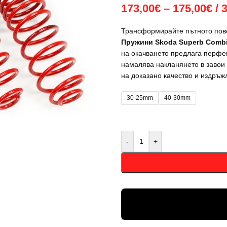
173,00
€
–
175,00
€
/ 
Трансформирайте пътното пов
Пружини Skoda Superb Combi 3V 
на окачването предлага перфек
намалява накланянето в завои
на доказано качество и издръж
30-25mm
40-30mm
-
+