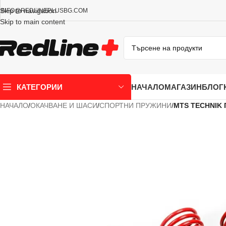
Skip to navigation
INFO@REDLINEPLUSBG.COM
Skip to main content
НАЧАЛО
МАГАЗИН
БЛОГ
КАТЕГОРИИ
НАЧАЛО
/
ОКАЧВАНЕ И ШАСИ
/
СПОРТНИ ПРУЖИНИ
/
MTS TECHNIK П