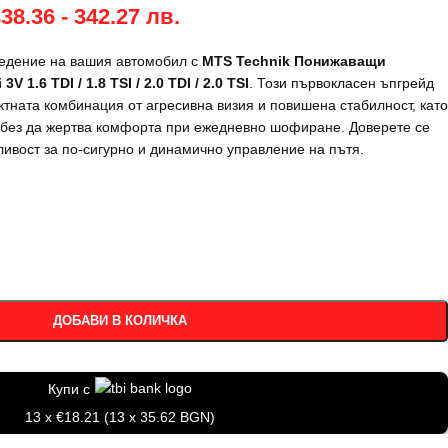
338.36 - 342.27 лв.
едение на вашия автомобил с
MTS Technik Понижаващи
1.6 TDI / 1.8 TSI / 2.0 TDI / 2.0 TSI
. Този първокласен ъпгрейд
тната комбинация от агресивна визия и повишена стабилност, като
 без да жертва комфорта при ежедневно шофиране. Доверете се
ливост за по-сигурно и динамично управление на пътя.
ДОБАВИ В КОЛИЧКА
Купи с
13 x €18.21 (13 x 35.62 BGN)