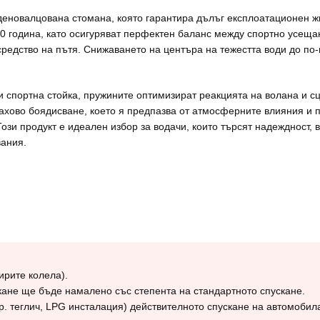
уденовалцована стомана, която гарантира дълъг експлоатационен ж
0 година, като осигуряват перфектен баланс между спортно усеща
редство на пътя. Снижаването на центъра на тежестта води до по-
 спортна стойка, пружините оптимизират реакцията на волана и сц
хово боядисване, което я предпазва от атмосферните влияния и п
ози продукт е идеален избор за водачи, които търсят надеждност, 
вания.
ирите колела).
кане ще бъде намалено със степента на стандартното спускане.
р. теглич, LPG инсталация) действителното спускане на автомобил