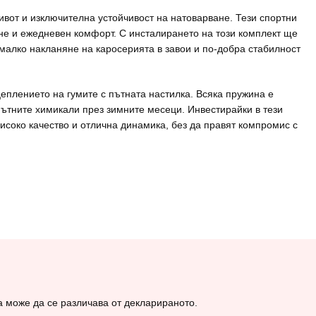
ивот и изключителна устойчивост на натоварване. Тези спортни
не и ежедневен комфорт. С инсталирането на този комплект ще
малко накланяне на каросерията в завои и по-добра стабилност
еплението на гумите с пътната настилка. Всяка пружина е
ътните химикали през зимните месеци. Инвестирайки в тези
високо качество и отлична динамика, без да правят компромис с
а може да се различава от декларираното.