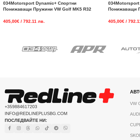
034Motorsport Dynamic+ Спортни
034Motorsport
Понижаващи Пружини VW Golf MK5 R32
Понижаващи П
405,00
€
/ 792.11 лв.
405,00
€
/ 792.1
АВ
VW 
+359884617203
INFO@REDLINEPLUSBG.COM
AUDI
ПОСЛЕДВАЙТЕ НИ:
CUP
SKO