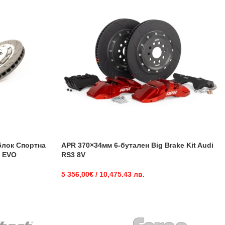
блок Спортна
APR 370×34мм 6-бутален Big Brake Kit Audi
B EVO
RS3 8V
5 356,00
€
/ 10,475.43 лв.