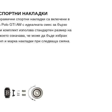
СПОРТНИ НАКЛАДКИ
ерамични спортни накладки са включени в
а Polo GTI AW с идеалната смес за бързо
и комплект използва стандартен размер на
 което означава, че може да бъде избран
ип и марка накладки при следваща смяна.