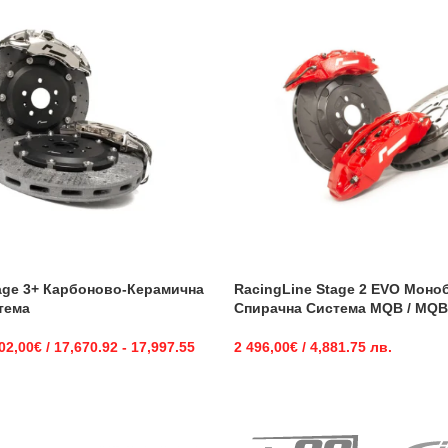
age 3+ Карбоново-Керамична
RacingLine Stage 2 EVO Моно
тема
Спирачна Система MQB / MQ
02,00
€
/ 17,670.92 - 17,997.55
2 496,00
€
/ 4,881.75 лв.