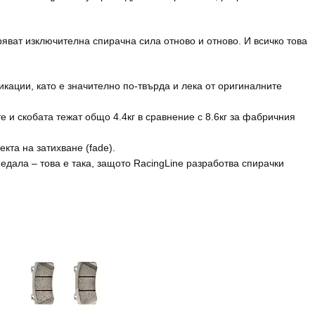
ряват изключителна спирачна сила отново и отново. И всичко това
кации, като е значително по-твърда и лека от оригиналните
 и скобата тежат общо 4.4кг в сравнение с 8.6кг за фабричния
кта на затихване (fade).
дала – това е така, защото RacingLine разработва спирачки