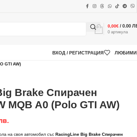
/ 0.00 Л
0,00
€
0
артикула
ВХОД / РЕГИСТРАЦИЯ
ЛЮБИМИ
O GTI AW)
Big Brake Спирачен
 MQB A0 (Polo GTI AW)
лв.
рола на своя автомобил със
RacingLine Big Brake Спирачен