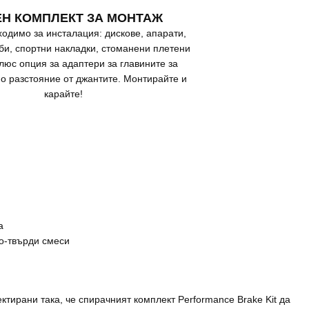
Н КОМПЛЕКТ ЗА МОНТАЖ
ходимо за инсталация: дискове, апарати,
би, спортни накладки, стоманени плетени
люс опция за адаптери за главините за
о разстояние от джантите. Монтирайте и
карайте!
а
по-твърди смеси
тирани така, че спирачният комплект Performance Brake Kit да