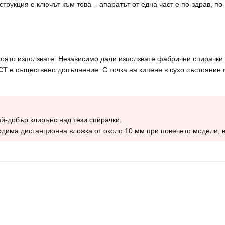
рукция е ключът към това – апаратът от една част е по-здрав, по-
която използвате. Независимо дали използвате фабрични спирачки 
СТ
е съществено допълнение. С точка на кипене в сухо състояние о
й-добър клирънс над тези спирачки.
дима дистанционна вложка от около 10 мм при повечето модели, в 