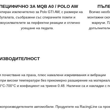
ПЕЦИФИЧНО ЗА MQB A0 / POLO AW
ПЪЛЕ
ктиран изключително за Polo GTI AW, с размери на
Всичко необ
буталата, съобразени със спирачните помпи и
монтажни ско
воусилвателите за перфектни реакции и отлично
маркучи. П
усещане на педала.
допълнителн
ОИЗВОДИТЕЛНОСТ
и почистване на праха, плюс намалени изкривявания и вибрации
я при високи температури без прекомерно разширение на материал
°C-700°C и коефициент на триене 0.48. Налични са и накладки с 
опроизводителните автомобили. Продуктите на RacingLine са проек