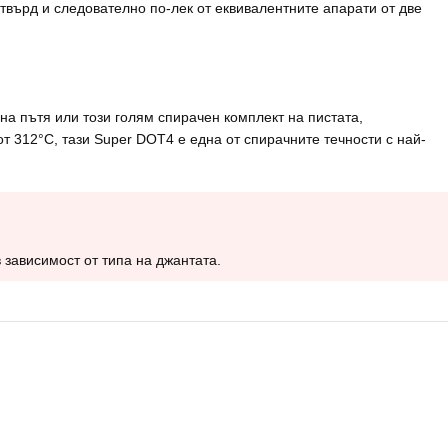
твърд и следователно по-лек от еквивалентните апарати от две
на пътя или този голям спирачен комплект на пистата,
т 312°C, тази Super DOT4 е една от спирачните течности с най-
зависимост от типа на джантата.