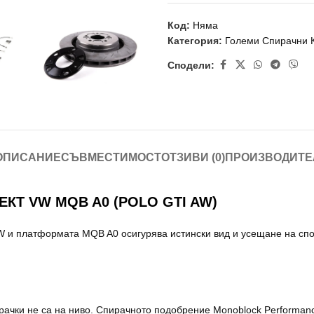
Код:
Няма
Категория:
Големи Спирачни 
Сподели:
ОПИСАНИЕ
СЪВМЕСТИМОСТ
ОТЗИВИ (0)
ПРОИЗВОДИТЕ
КТ VW MQB A0 (POLO GTI AW)
 AW и платформата MQB A0 осигурява истински вид и усещане на с
рачки не са на ниво. Спирачното подобрение Monoblock Performan