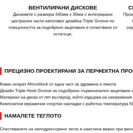
ВЕНТИЛИРАНИ ДИСКОВЕ
С
Дисковете с размери 345мм x 30мм с интегрирани
Прое
централни части използват дизайна Triple Groove по
повърхността за подобрено зацепване и почистване от
сер
остатъци.
ПРЕЦИЗНО ПРОЕКТИРАНИ ЗА ПЕРФЕКТНА ПР
Кован апарат Monoblock от една част за здравина и лекота
Дизайн Triple Hook Groove за подобрено първоначално зацепване 
Материал на диска от лят въглерод, който издържа на напрежени
Композитни керамични спортни накладки с работна температура 50
НАМАЛЕТЕ ТЕГЛОТО
Спестяването на неподрессорено тегло е наистина важно при висок