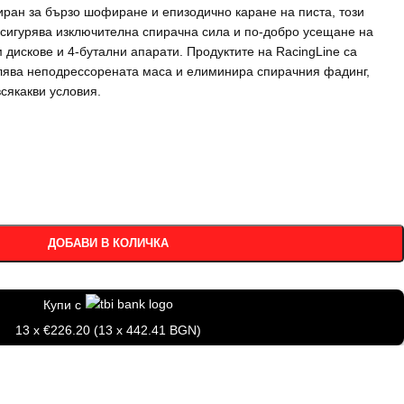
иран за бързо шофиране и епизодично каране на писта, този
осигурява изключителна спирачна сила и по-добро усещане на
дискове и 4-бутални апарати. Продуктите на RacingLine са
ява неподрессорената маса и елиминира спирачния фадинг,
сякакви условия.
ДОБАВИ В КОЛИЧКА
Купи с
13 x €226.20 (13 x 442.41 BGN)