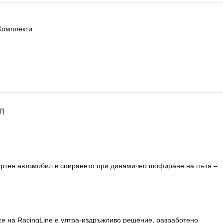
Комплекти
Л
портен автомобил в спирането при динамично шофиране на пътя –
ce на RacingLine е ултра-издръжливо решение, разработено