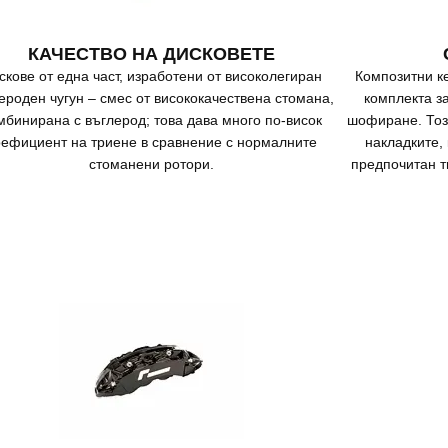
КАЧЕСТВО НА ДИСКОВЕТЕ
скове от една част, изработени от високолегиран
Композитни к
ероден чугун – смес от висококачествена стомана,
комплекта з
мбинирана с въглерод; това дава много по-висок
шофиране. Тоз
оефициент на триене в сравнение с нормалните
накладките,
стоманени ротори.
предпочитан т