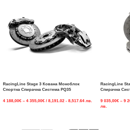
RacingLine Stage 3 Кована Моноблок
RacingLine St
Спортна Спирачна Система PQ35
Спирачна Сис
4 188,00
€
–
4 355,00
€
/ 8,191.02 - 8,517.64 лв.
9 035,00
€
–
9 2
лв.