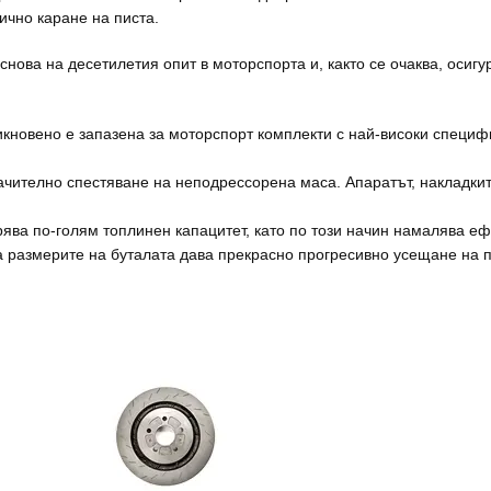
ично каране на писта.
снова на десетилетия опит в моторспорта и, както се очаква, осигу
икновено е запазена за моторспорт комплекти с най-високи специфи
чително спестяване на неподрессорена маса. Апаратът, накладките
ява по-голям топлинен капацитет, като по този начин намалява ефе
 размерите на буталата дава прекрасно прогресивно усещане на пе