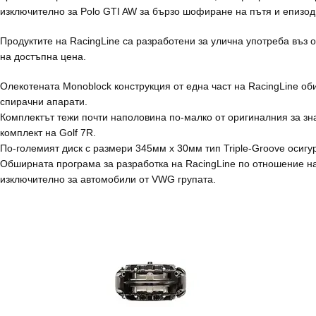
изключително за Polo GTI AW за бързо шофиране на пътя и епизод
Продуктите на RacingLine са разработени за улична употреба въз о
на достъпна цена.
Олекотената Monoblock конструкция от една част на RacingLine об
спирачни апарати.
Комплектът тежи почти наполовина по-малко от оригиналния за зна
комплект на Golf 7R.
По-големият диск с размери 345мм x 30мм тип Triple-Groove осигур
Обширната програма за разработка на RacingLine по отношение на
изключително за автомобили от VWG групата.