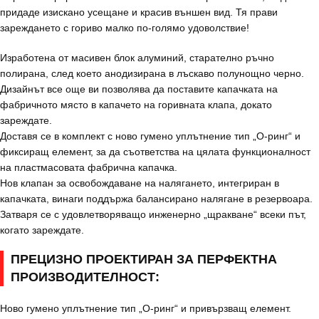
придаде изискано усещане и красив външен вид. Тя прави
зареждането с гориво малко по-голямо удоволствие!
Изработена от масивен блок алуминий, старателно ръчно
полирана, след което анодизирана в лъскаво полунощно черно.
Дизайнът все още ви позволява да поставите капачката на
фабричното място в капачето на горивната клапа, докато
зареждате.
Доставя се в комплект с ново гумено уплътнение тип „О-ринг“ и
фиксиращ елемент, за да съответства на цялата функционалност
на пластмасовата фабрична капачка.
Нов клапан за освобождаване на налягането, интегриран в
капачката, винаги поддържа балансирано налягане в резервоара.
Затваря се с удовлетворяващо инженерно „щракване“ всеки път,
когато зареждате.
ПРЕЦИЗНО ПРОЕКТИРАН ЗА ПЕРФЕКТНА
ПРОИЗВОДИТЕЛНОСТ:
Ново гумено уплътнение тип „О-ринг“ и привързващ елемент.