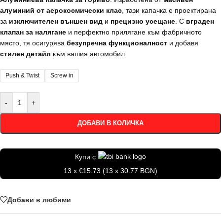
алуминий от аерокосмически клас
, тази капачка е проектирана
за
изключителен външен вид
и
прецизно усещане
. С
вграден
клапан за налягане
и перфектно прилягане към фабричното
място, тя осигурява
безупречна функционалност
и добавя
стилен детайл
към вашия автомобил.
Push & Twist
Screw in
-
+
ДОБАВИ В КОЛИЧКА
Купи с
13 x €15.73 (13 x 30.77 BGN)
Добави в любими