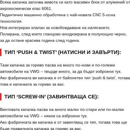
Всяка капачка започва живота си като масивен блок от алуминий от
аерокосмически клас 6061.
Педантично машинно обработена с най-новата CNC 5-осна
технология.
Нов интегриран клапан за освобождаване на налягането.
Полирана, след което гланцово-анодизирана в полунощно черно,
за да остане красива година след година.
ТИП ‘PUSH & TWIST’ (НАТИСНИ И ЗАВЪРТИ):
Тази капачка за гориво пасва на много по-нови и по-големи
автомобили на VWG – твърде много, за да бъдат изброени тук.
Ако фабричната ви капачка е от байонетен тип ‘push & twist’, тогава
това е капачката за гориво за вас.
ТИП ‘SCREW-IN’ (ЗАВИНТВАЩА СЕ):
Винтовата капачка пасва на много малко по-стари или по-малки
автомобили на VWG – някои са изброени тук.
Ако фабричната ви капачка е от завинтващ се тип, тогава това ще
бъде правилната капачка за гориво за вас.