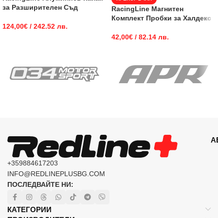
за Разширителен Съд
RacingLine Магнитен
Комплект Пробки за Халдекс
124,00
€
/ 242.52 лв.
42,00
€
/ 82.14 лв.
А
+359884617203
INFO@REDLINEPLUSBG.COM
ПОСЛЕДВАЙТЕ НИ:
КАТЕГОРИИ