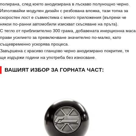
полирана, след което анодизирана в лъскаво полунощно черно.
Използвайки модулен дизайн с резбована вложка, тази топка за
скоростен лост е съвместима с много приложения (въпреки че
някои по-ранни автомобили изискват скъсяване на пръта).
С тегло от приблизително 300 грама, добавената инерционна маса
прави усилието за превключване значително по-малко, като
същевременно ускорява процеса.
Завършена с красиво гланцово черно анодизирано покритие, тя
ще издържи години на употреба без износване.
ВАШИЯТ ИЗБОР ЗА ГОРНАТА ЧАСТ: