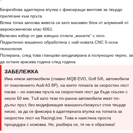
Безрезбова адаптерна втулка с фиксиращи винтове за твърдо
прилягане към пръта.
Всяка топка започва живота си като масивен блок от алуминий от
аерокосмически клас 6061.
Включен избор от две изящно отлети „монети“ с лого.
Педантично машинно обработена с най-новата CNC 5-осна
технология.
Полирана, след това гланцово-анодизирана в полунощно черно, за
да остане красива година след година.
ЗАБЕЛЕЖКА
Има някои автомобили (главно MQB EVO, Golf 5/6, автомобили
от поколението Audi A3 8P), на които топката за скоростен лост
пасва – но изисква пръта на скоростния лост да бъде скъсен с
около 50 мм. Тъй като тези по-ранни автомобили имат по-
дълъг прът, без модификация маншонът/кожухът стои твърде
ниско, за да се фиксира в адаптерната втулка на топката за
скоростен лост на RacingLine. Това е наистина проста
процедура с ножовка. Но, разбира се, тя не е обратима!