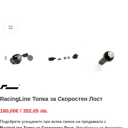
Увеличи
RacingLine Топка за Скоростен Лост
180,00
€
/ 352.05 лв.
Подобрете усещането при всяка смяна на предавката с
RacingLine Топка за Скоростен Лост
. Изработена от фрезован