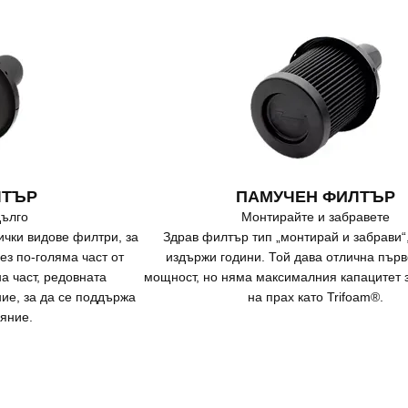
ЛТЪР
ПАМУЧЕН ФИЛТЪР
дълго
Монтирайте и забравете
ички видове филтри, за
Здрав филтър тип „монтирай и забрави“
з по-голяма част от
издържи години. Той дава отлична пър
а част, редовната
мощност, но няма максималния капацитет 
ие, за да се поддържа
на прах като Trifoam®.
ояние.