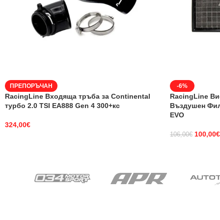
ПРЕПОРЪЧАН
-6%
RacingLine Входяща тръба за Continental
RacingLine В
турбо 2.0 TSI EA888 Gen 4 300+кс
Въздушен Фил
EVO
324,00
€
100,00
€
106,00
€