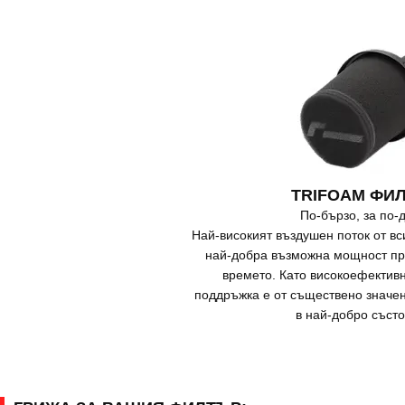
TRIFOAM ФИ
По-бързо, за по-
Най-високият въздушен поток от вс
най-добра възможна мощност пре
времето. Като високоефективн
поддръжка е от съществено значен
в най-добро съст