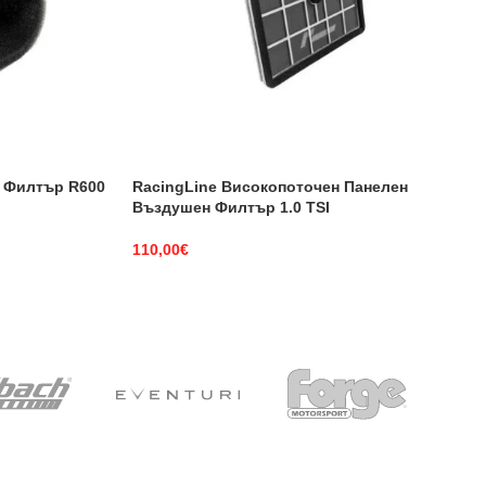
н Филтър R600
RacingLine Високопоточен Панелен
Въздушен Филтър 1.0 TSI
110,00
€