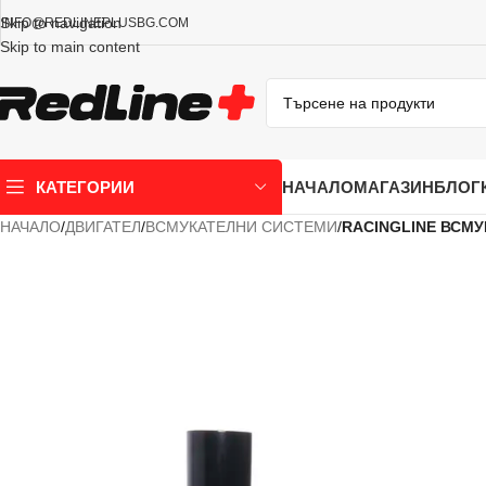
Skip to navigation
INFO@REDLINEPLUSBG.COM
Skip to main content
НАЧАЛО
МАГАЗИН
БЛОГ
КАТЕГОРИИ
НАЧАЛО
/
ДВИГАТЕЛ
/
ВСМУКАТЕЛНИ СИСТЕМИ
/
RACINGLINE ВСМУ