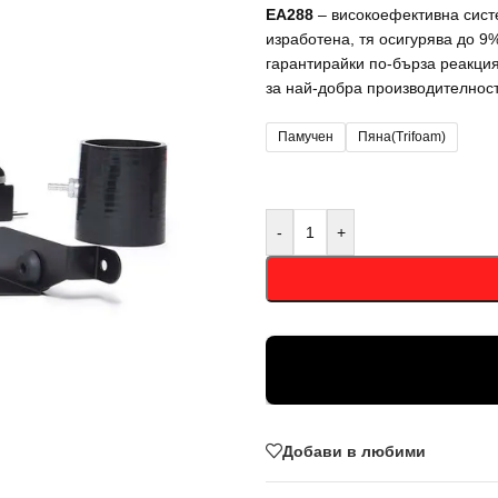
EA288
– високоефективна сист
изработена, тя осигурява до 9
гарантирайки по-бърза реакци
за най-добра производителнос
Памучен
Пяна(Trifoam)
-
+
Добави в любими