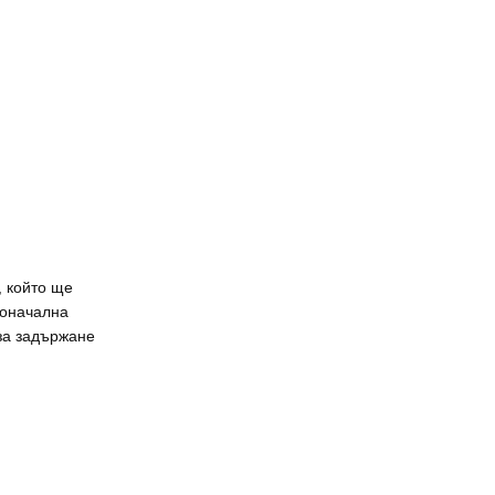
, който ще
воначална
за задържане