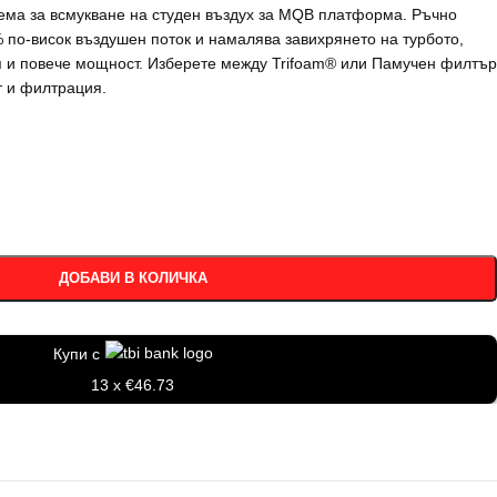
ема за всмукване на студен въздух за MQB платформа. Ръчно
% по-висок въздушен поток и намалява завихрянето на турбото,
я и повече мощност. Изберете между Trifoam® или Памучен филтър
т и филтрация.
ДОБАВИ В КОЛИЧКА
Купи с
13 x €46.73