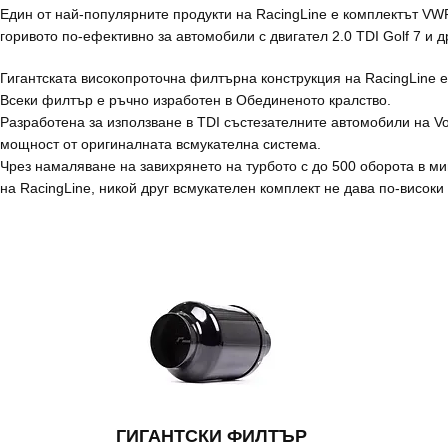
Един от най-популярните продукти на RacingLine е комплектът VWR 
горивото по-ефективно за автомобили с двигател 2.0 TDI Golf 7 и
Гигантската високопроточна филтърна конструкция на RacingLine 
Всеки филтър е ръчно изработен в Обединеното кралство.
Разработена за използване в TDI състезателните автомобили на V
мощност от оригиналната всмукателна система.
Чрез намаляване на завихрянето на турбото с до 500 оборота в ми
на RacingLine, никой друг всмукателен комплект не дава по-високи
ГИГАНТСКИ ФИЛТЪР