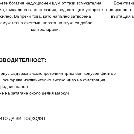
уете богатия индукционен шум от тази всмукателна
Ефективн
ма, създадена за състезания, веднага щом ускорите
повърхност оз
силно. Въпреки това, като напълно затворена
въртящия м
всмукателна система, нивата на звука са добре
контролирани.
ИЗВОДИТЕЛНОСТ:
корпус съдържа високопроточния трислоен конусен филтър
, осигурява изключително високо ниво на филтрация
предния панел
е на затягане около целия маркуч
ОИТО ДА ВИ ПОДХОДЯТ