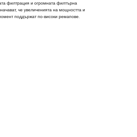
ата филтрация и огромната филтърна
начават, че увеличенията на мощността и
омент поддържат по-високи ремапове.