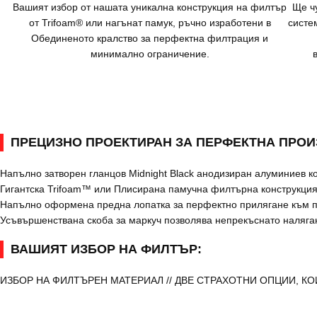
Вашият избор от нашата уникална конструкция на филтър
Ще ч
от Trifoam® или нагънат памук, ръчно изработени в
систе
Обединеното кралство за перфектна филтрация и
минимално ограничение.
ПРЕЦИЗНО ПРОЕКТИРАН ЗА ПЕРФЕКТНА ПРО
Напълно затворен гланцов Midnight Black анодизиран алуминиев 
Гигантска Trifoam™ или Плисирана памучна филтърна конструкция
Напълно оформена предна лопатка за перфектно прилягане към 
Усъвършенствана скоба за маркуч позволява непрекъснато наляган
ВАШИЯТ ИЗБОР НА ФИЛТЪР:
ИЗБОР НА ФИЛТЪРЕН МАТЕРИАЛ // ДВЕ СТРАХОТНИ ОПЦИИ, К