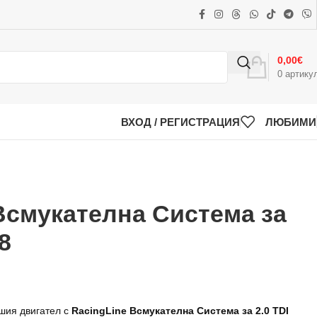
0,00
€
0
артику
ВХОД / РЕГИСТРАЦИЯ
ЛЮБИМИ
Всмукателна Система за
8
шия двигател с
RacingLine Всмукателна Система за 2.0 TDI