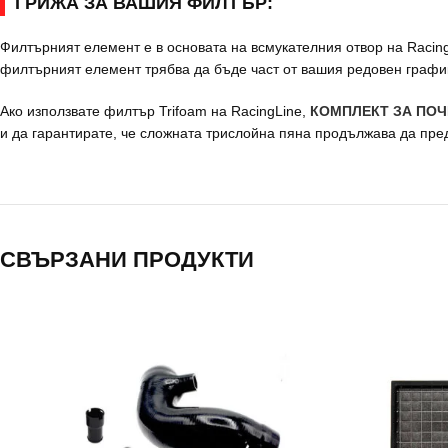
ГРИЖА ЗА ВАШИЯ ФИЛТЪР:
Филтърният елемент е в основата на всмукателния отвор на Racing
филтърният елемент трябва да бъде част от вашия редовен графи
Ако използвате филтър Trifoam на RacingLine,
КОМПЛЕКТ ЗА ПОЧ
и да гарантирате, че сложната трислойна пяна продължава да пре
СВЪРЗАНИ ПРОДУКТИ