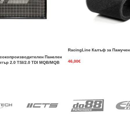
RacingLine Калъф за Памуче
исокопроизводителен Панелен
46,00
€
тър 2.0 TSI/2.0 TDI MQB/MQB