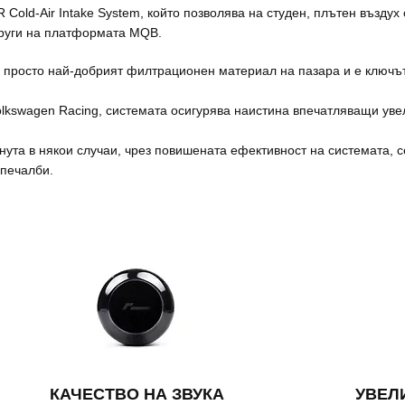
Cold-Air Intake System, който позволява на студен, плътен въздух 
 други на платформата MQB.
е просто най-добрият филтрационен материал на пазара и е ключъ
olkswagen Racing, системата осигурява наистина впечатляващи уве
нута в някои случаи, чрез повишената ефективност на системата, с
 печалби.
КАЧЕСТВО НА ЗВУКА
УВЕЛ