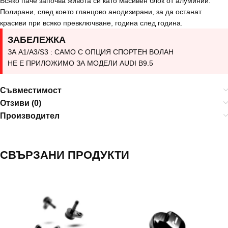
Всяко паче започва живота си като масивен блок от алуминий.
Полирани, след което гланцово анодизирани, за да останат
красиви при всяко превключване, година след година.
ЗАБЕЛЕЖКА
ЗА A1/A3/S3 : САМО С ОПЦИЯ СПОРТЕН ВОЛАН
НЕ Е ПРИЛОЖИМО ЗА МОДЕЛИ AUDI B9.5
Съвместимост
Отзиви (0)
Производител
СВЪРЗАНИ ПРОДУКТИ