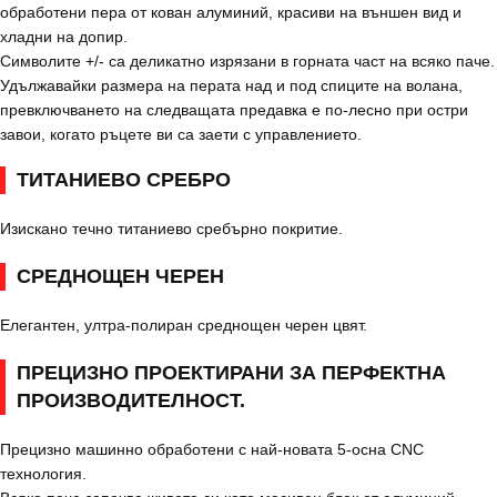
обработени пера от кован алуминий, красиви на външен вид и
хладни на допир.
Символите +/- са деликатно изрязани в горната част на всяко паче.
Удължавайки размера на перата над и под спиците на волана,
превключването на следващата предавка е по-лесно при остри
завои, когато ръцете ви са заети с управлението.
ТИТАНИЕВО СРЕБРО
Изискано течно титаниево сребърно покритие.
СРЕДНОЩЕН ЧЕРЕН
Елегантен, ултра-полиран среднощен черен цвят.
ПРЕЦИЗНО ПРОЕКТИРАНИ ЗА ПЕРФЕКТНА
ПРОИЗВОДИТЕЛНОСТ.
Прецизно машинно обработени с най-новата 5-осна CNC
технология.