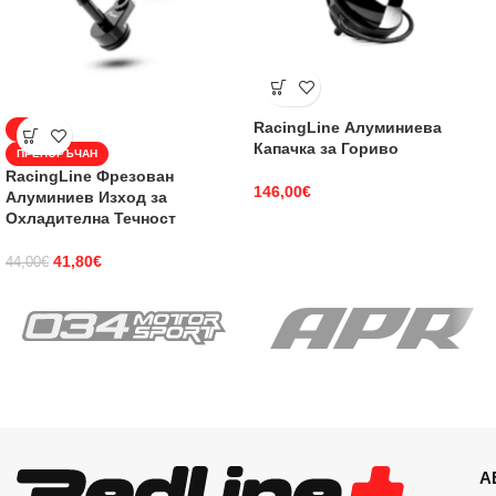
RacingLine Алуминиева
-5%
Капачка за Гориво
ПРЕПОРЪЧАН
RacingLine Фрезован
146,00
€
Алуминиев Изход за
Охладителна Течност
41,80
€
44,00
€
А