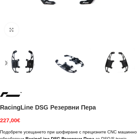
Увеличи
RacingLine DSG Резервни Пера
227,00
€
Подобрете усещането при шофиране с прецизните CNC машинно
обработени
RacingLine DSG Резервни Пера
за DSG/S tronic