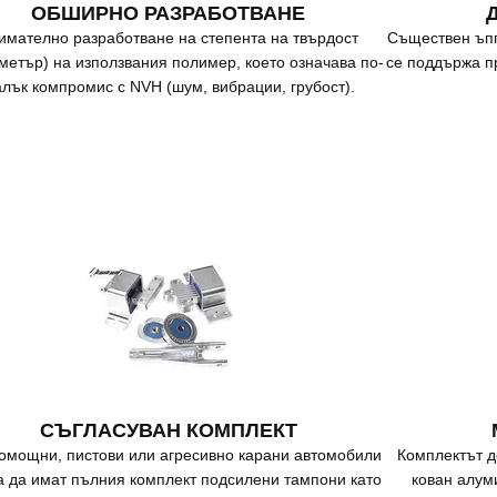
ОБШИРНО РАЗРАБОТВАНЕ
имателно разработване на степента на твърдост
Съществен ъпг
метър) на използвания полимер, което означава по-
се поддържа п
лък компромис с NVH (шум, вибрации, грубост).
СЪГЛАСУВАН КОМПЛЕКТ
омощни, пистови или агресивно карани автомобили
Комплектът 
а да имат пълния комплект подсилени тампони като
кован алум