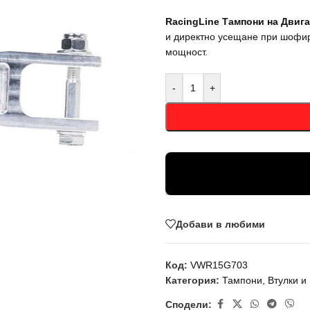
RacingLine Тампони на Двиг
и директно усещане при шофир
мощност.
-
+
Добави в любими
Код:
VWR15G703
Категория:
Тампони, Втулки и
Сподели: