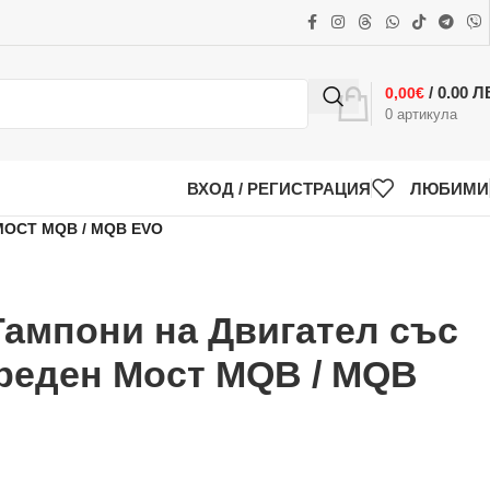
/ 0.00 Л
0,00
€
0
артикула
ВХОД / РЕГИСТРАЦИЯ
ЛЮБИМИ
ОСТ MQB / MQB EVO
Тампони на Двигател със
реден Мост MQB / MQB