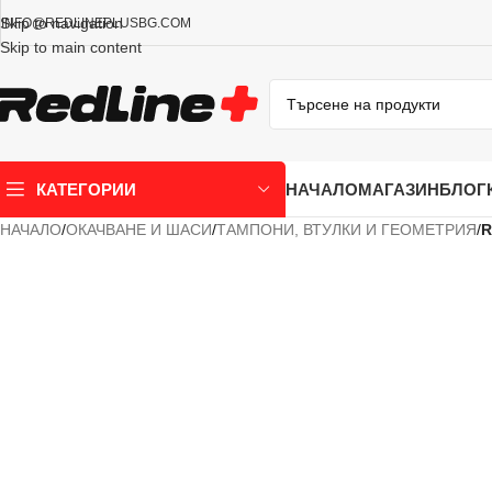
Skip to navigation
INFO@REDLINEPLUSBG.COM
Skip to main content
НАЧАЛО
МАГАЗИН
БЛОГ
КАТЕГОРИИ
НАЧАЛО
/
ОКАЧВАНЕ И ШАСИ
/
ТАМПОНИ, ВТУЛКИ И ГЕОМЕТРИЯ
/
R