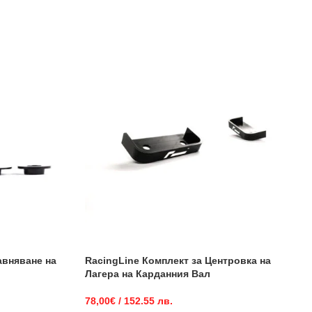
авняване на
RacingLine Комплект за Центровка на
Лагера на Карданния Вал
78,00
€
/ 152.55 лв.