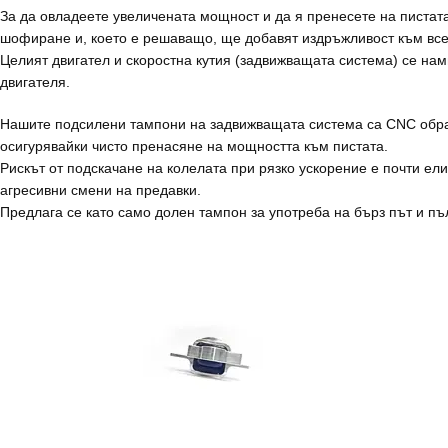
За да овладеете увеличената мощност и да я пренесете на писта
шофиране и, което е решаващо, ще добавят издръжливост към все
Целият двигател и скоростна кутия (задвижващата система) се нам
двигателя.
Нашите подсилени тампони на задвижващата система са CNC обраб
осигурявайки чисто пренасяне на мощността към пистата.
Рискът от подскачане на колелата при рязко ускорение е почти ел
агресивни смени на предавки.
Предлага се като само долен тампон за употреба на бърз път и п