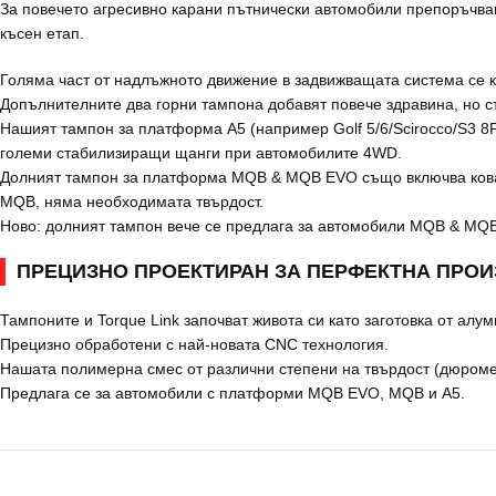
За повечето агресивно карани пътнически автомобили препоръчвам
късен етап.
Голяма част от надлъжното движение в задвижващата система се к
Допълнителните два горни тампона добавят повече здравина, но с
Нашият тампон за платформа A5 (например Golf 5/6/Scirocco/S3 8P 
големи стабилизиращи щанги при автомобилите 4WD.
Долният тампон за платформа MQB & MQB EVO също включва кован 
MQB, няма необходимата твърдост.
Ново: долният тампон вече се предлага за автомобили MQB & MQB E
ПРЕЦИЗНО ПРОЕКТИРАН ЗА ПЕРФЕКТНА ПРОИ
Тампоните и Torque Link започват живота си като заготовка от алу
Прецизно обработени с най-новата CNC технология.
Нашата полимерна смес от различни степени на твърдост (дюромет
Предлага се за автомобили с платформи MQB EVO, MQB и A5.