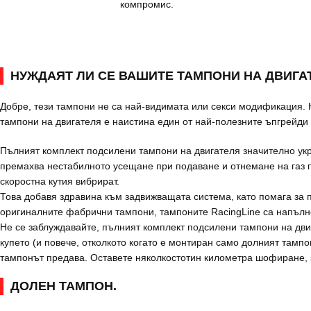
компромис.
НУЖДАЯТ ЛИ СЕ ВАШИТЕ ТАМПОНИ НА ДВИГА
Добре, тези тампони не са най-видимата или секси модификация. Н
тампони на двигателя е наистина един от най-полезните ъпгрейди
Пълният комплект подсилени тампони на двигателя значително укр
премахва нестабилното усещане при подаване и отнемане на газ п
скоростна кутия вибрират.
Това добавя здравина към задвижващата система, като помага за 
оригиналните фабрични тампони, тампоните RacingLine са напълно
Не се заблуждавайте, пълният комплект подсилени тампони на дв
купето (и повече, отколкото когато е монтиран само долният тампо
тампонът предава. Оставете няколкостотин километра шофиране, з
ДОЛЕН ТАМПОН.