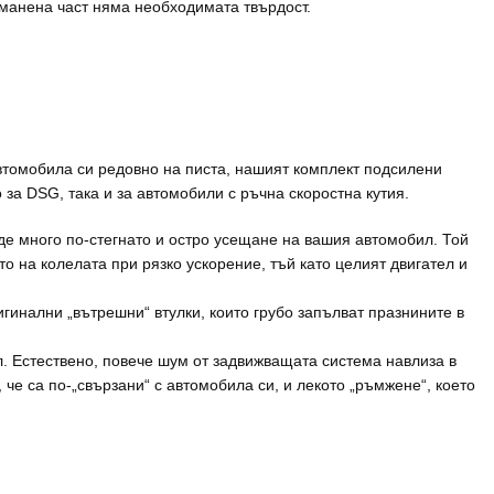
манена част няма необходимата твърдост.
автомобила си редовно на писта, нашият комплект подсилени
за DSG, така и за автомобили с ръчна скоростна кутия.
е много по-стегнато и остро усещане на вашия автомобил. Той
 на колелата при рязко ускорение, тъй като целият двигател и
гинални „вътрешни“ втулки, които грубо запълват празнините в
. Естествено, повече шум от задвижващата система навлиза в
че са по-„свързани“ с автомобила си, и лекото „ръмжене“, което