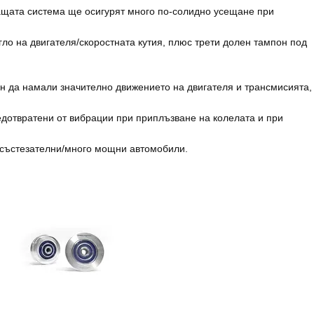
ващата система ще осигурят много по-солидно усещане при
гло на двигателя/скоростната кутия, плюс трети долен тампон под
н да намали значително движението на двигателя и трансмисията,
редотвратени от вибрации при приплъзване на колелата и при
г състезателни/много мощни автомобили.