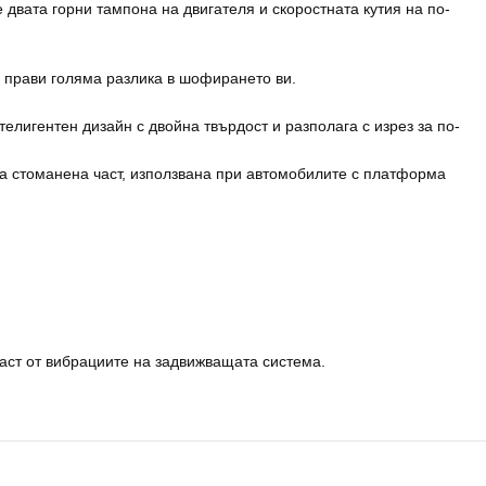
двата горни тампона на двигателя и скоростната кутия на по-
у прави голяма разлика в шофирането ви.
елигентен дизайн с двойна твърдост и разполага с изрез за по-
а стоманена част, използвана при автомобилите с платформа
аст от вибрациите на задвижващата система.