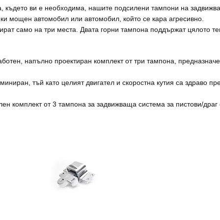
та, където ви е необходима, нашите подсилени тампони на задвиж
ки мощен автомобил или автомобил, който се кара агресивно.
ират само на три места. Двата горни тампона поддържат цялото те
отен, напълно проектиран комплект от три тампона, предназначе
иминиран, тъй като целият двигател и скоростна кутия са здраво п
ълен комплект от 3 тампона за задвижваща система за пистови/дра