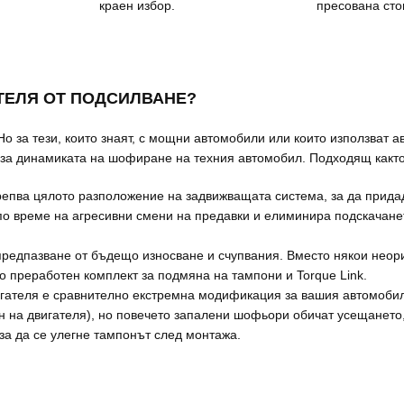
краен избор.
пресована сто
ТЕЛЯ ОТ ПОДСИЛВАНЕ?
о за тези, които знаят, с мощни автомобили или които използват 
 за динамиката на шофиране на техния автомобил. Подходящ както 
епва цялото разположение на задвижващата система, за да придад
о време на агресивни смени на предавки и елиминира подскачането
предпазване от бъдещо износване и счупвания. Вместо някои неори
 преработен комплект за подмяна на тампони и Torque Link.
игателя е сравнително екстремна модификация за вашия автомобил
н на двигателя), но повечето запалени шофьори обичат усещането, 
а да се улегне тампонът след монтажа.