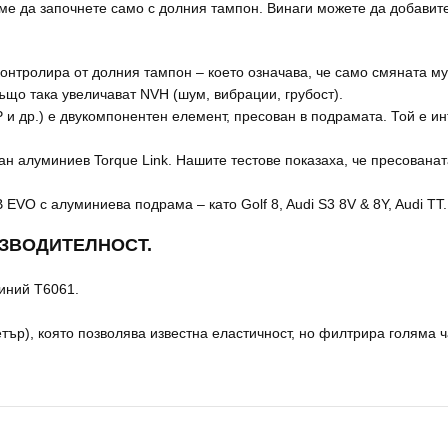
е да започнете само с долния тампон. Винаги можете да добавите 
онтролира от долния тампон – което означава, че само смяната м
ъщо така увеличават NVH (шум, вибрации, грубост).
и др.) е двукомпонентен елемент, пресован в подрамата. Той е инт
алуминиев Torque Link. Нашите тестове показаха, че пресованат
VO с алуминиева подрама – като Golf 8, Audi S3 8V & 8Y, Audi TT.
ЗВОДИТЕЛНОСТ.
миний T6061.
ър), която позволява известна еластичност, но филтрира голяма ч