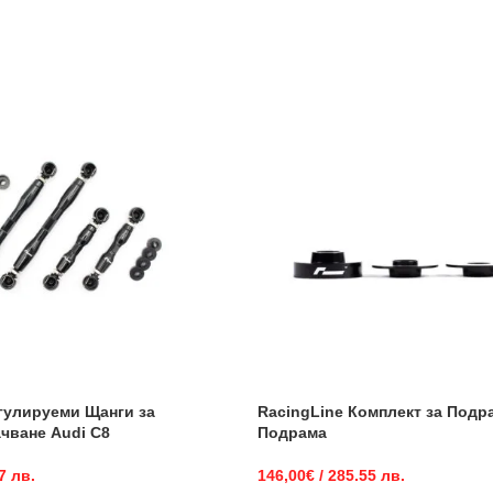
гулируеми Щанги за
RacingLine Комплект за Подр
чване Audi C8
Подрама
7 лв.
146,00
€
/ 285.55 лв.