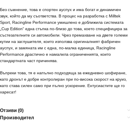
Без съмнение, това е спортен ауспух и има богат и динамичен
звук, който да му съответства. В процес на разработка с Milltek
Sport, Racingline Performance умишлено е доближила системата
„Cup Edition“ една стъпка по-близо до това, което специфицира за
състезателните си автомобили. Чрез премахване на двете големи
кутии на заглушителя, които използва оригиналният фабричен
ауспух, и замяната им с една, по-малка единица, Racingline
Performance драстично е намалила ограниченията, които
стандартната част причинява.
Въпреки това, тя е напълно подходяща за ежедневно шофиране,
като дронът е добре контролиран при по-висока скорост на круиз,
като става силен само при пълно ускорение. Ентусиастите ще го
харесат!
Отзиви (0)
Производител