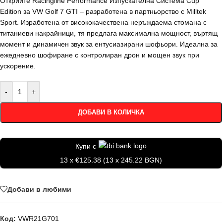
Открийте Racingline Performance Изпускателна Система Cup
Edition за VW Golf 7 GTI – разработена в партньорство с Milltek
Sport. Изработена от висококачествена неръждаема стомана с
титаниеви накрайници, тя предлага максимална мощност, въртящ
момент и динамичен звук за ентусиазирани шофьори. Идеална за
ежедневно шофиране с контролиран дрон и мощен звук при
ускорение.
-
+
ДОБАВИ В КОЛИЧКА
Купи с
13 x €125.38 (13 x 245.22 BGN)
Добави в любими
Код:
VWR21G701