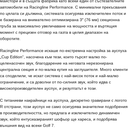
майстори и в същата фабрика като всеки един от състезателните
автомобили на Racingline Performance. С минимални прекъсвания
по цялата си дължина, системата осигурява изключителен поток и
е базирана на внимателно оптимизирана 3″ (76 мм) секционна
тръба за максимално увеличаване на мощността и въртящия
момент с прецизен отговор на газта в целия диапазон на
оборотите.
Racingline Performance искаше по-екстремна настройка за ауспуха
„Cup Edition“, насочена към тези, които търсят малко по-
целенасочен звук, благодарение на неговата нерезонирана
централна секция и по-малка кутия на заглушителя. Много клиенти
са споделили, че искат система с най-висок поток и най-малко
ограничение, и са доволни от по-силния звук, който идва с
високопроизводителен ауспух, и резултатът е този.
С титаниеви накрайници на ауспуха, дискретно гравирани с логото
R отстрани, този ауспух не само осигурява значителни подобрения
в производителността, но предлага и изключително динамичен
звук, който ентусиазираният шофьор ще хареса, и подобрява
външния вид на всеки Golf 7.