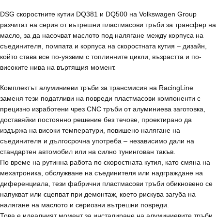
DSG скоростните кутии DQ381 и DQ500 на Volkswagen Group
разчитат на серия от вътрешни пластмасови тръби за трансфер на
масло, за да насочват маслото под налягане между корпуса на
съединителя, помпата и корпуса на скоростната кутия – дизайн,
който става все по-уязвим с топлинните цикли, възрастта и по-
високите нива на въртящия момент.
Комплектът алуминиеви тръби за трансмисия на RacingLine
заменя тези податливи на повреди пластмасови компоненти с
прецизно изработени чрез CNC тръби от алуминиева заготовка,
доставяйки постоянно решение без течове, проектирано да
издържа на високи температури, повишено налягане на
съединителя и дългосрочна употреба – независимо дали на
стандартен автомобил или на силно тунингован такъв.
По време на рутинна работа по скоростната кутия, като смяна на
мехатроника, обслужване на съединителя или надграждане на
диференциала, тези фабрични пластмасови тръби обикновено се
напукват или сцепват при демонтаж, което рискува загуба на
налягане на маслото и сериозни вътрешни повреди.
Това е идеалният момент за инсталиране на алуминиевите тръби