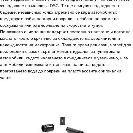
за подаване на масло за DSG. Те ще осигурят надеждност в
бъдеще, независимо колко агресивно се кара автомобилът,
предотвратявайки повторни повреди – особено по време на
обслужване или разглобяване на скоростната кутия.
По-важното е, че те ще поддържат постоянно налягане и поток на
маслото, което е критично за охлаждането на съединителя и
надеждността на мехатроника. Това ги прави решаващ ъпгрейд за
приложения с висок въртящ момент, идеален за тунинговани
автомобили, където налягането в съединителя е увеличено, и за
автомобили, използвани интензивно на писта, където
прегряването води до повреди на пластмасовите оригинални
части.