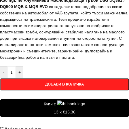
RacingLine Алуминиеви Маслоподаващи Тръби DSG DQ381 /
DQ500 MQB & MQB EVO
са задължително подобрение за всеки
собственик на автомобил от VAG групата, който търси максимална
надеждност на трансмисията. Тези прецизно изработени
компоненти елиминират риска от напукване на фабричните
пластмасови тръби, осигурявайки стабилно налягане на маслото
дори при високи натоварвания и тунинг на скоростната кутия. С
инсталирането на този комплект вие защитавате скъпоструващия
мехатроник и съединителите, гарантирайки дълготрайна и
безаварийна работа на пътя и пистата.
-
+
ДОБАВИ В КОЛИЧКА
Купи с
13 x €15.36
Добави в любими