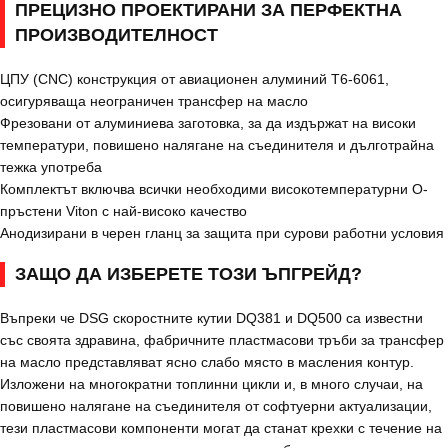
ПРЕЦИЗНО ПРОЕКТИРАНИ ЗА ПЕРФЕКТНА
ПРОИЗВОДИТЕЛНОСТ
ЦПУ (CNC) конструкция от авиационен алуминий T6-6061,
осигуряваща неограничен трансфер на масло
Фрезовани от алуминиева заготовка, за да издържат на високи
температури, повишено налягане на съединителя и дълготрайна
тежка употреба
Комплектът включва всички необходими високотемпературни О-
пръстени Viton с най-високо качество
Анодизирани в черен гланц за защита при сурови работни условия
ЗАЩО ДА ИЗБЕРЕТЕ ТОЗИ ЪПГРЕЙД?
Въпреки че DSG скоростните кутии DQ381 и DQ500 са известни
със своята здравина, фабричните пластмасови тръби за трансфер
на масло представляват ясно слабо място в масления контур.
Изложени на многократни топлинни цикли и, в много случаи, на
повишено налягане на съединителя от софтуерни актуализации,
тези пластмасови компоненти могат да станат крехки с течение на