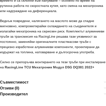
времето и са склонни към напукване – особено по време на
рутинна работа по скоростната кутия, като смяна на мехатроника
или надграждане на диференциала.
Веднъж повредени, налягането на маслото може да спадне
мигновено, компрометирайки охлаждането на съединителя и
излагайки мехатроника на сериозен риск. Комплектът алуминиеви
тръби за трансмисия на RacingLine решава тази уязвимост за
постоянно, заменяйки оригиналните пластмасови тръби с
прецизно изработени алуминиеви компоненти, проектирани да
издържат на топлина, натоварване и дългосрочна употреба.
Силно се препоръчва монтирането на тези тръби при инсталиране
на
RacingLine TCU Мехатроник Модул DSG DQ381 2022+
Съвместимост
Отзиви (0)
Производител