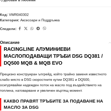
Код:
VWR040302
Категория:
Аксесоари и Поддръжка
Сподели:
Описание
RACINGLINE АЛУМИНИЕВИ
МАСЛОПОДАВАЩИ ТРЪБИ DSG DQ381 /
DQ500 MQB & MQB EVO
Прецизно конструиран ъпгрейд, който трайно заменя известното
слабо място в DSG скоростните кутии DQ381 и DQ500,
осигурявайки надежден поток на масло под въздействието на
топлина, натоварване и увеличен въртящ момент.
КАКВО ПРАВЯТ ТРЪБИТЕ ЗА ПОДАВАНЕ НА
МАСЛО ЗА DSG