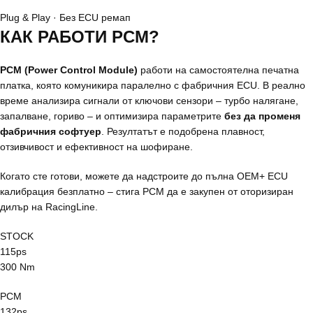
Plug & Play · Без ECU ремап
КАК РАБОТИ
PCM?
PCM (Power Control Module)
работи на самостоятелна печатна
платка, която комуникира паралелно с фабричния ECU. В реално
време анализира сигнали от ключови сензори – турбо налягане,
запалване, гориво – и оптимизира параметрите
без да променя
фабричния софтуер
. Резултатът е подобрена плавност,
отзивчивост и ефективност на шофиране.
Когато сте готови, можете да надстроите до пълна OEM+ ECU
калибрация безплатно – стига PCM да е закупен от оторизиран
дилър на RacingLine.
STOCK
115
ps
300 Nm
PCM
132
ps