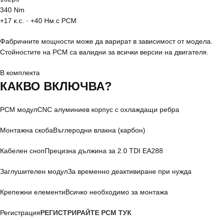
340 Nm
+17 к.с. · +40 Нм с PCM
Фабричните мощности може да варират в зависимост от модела.
Стойностите на PCM са валидни за всички версии на двигателя.
В комплекта
КАКВО
ВКЛЮЧВА?
PCM модул
CNC алуминиев корпус с охлаждащи ребра
Монтажна скоба
Въглеродни влакна (карбон)
Кабелен сноп
Прецизна дължина за 2.0 TDI EA288
Заглушителен модул
За временно деактивиране при нужда
Крепежни елементи
Всичко необходимо за монтажа
Регистрация
РЕГИСТРИРАЙТЕ PCM ТУК