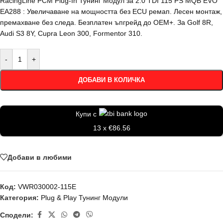
RacingLine PCM Plug-In Тунинг Модул за 2.0 TDI 115 PS MQB EVO
EA288 : Увеличаване на мощността без ECU ремап. Лесен монтаж,
премахване без следа. Безплатен ъпгрейд до OEM+. За Golf 8R,
Audi S3 8Y, Cupra Leon 300, Formentor 310.
-
+
ДОБАВИ В КОЛИЧКА
Купи с
13 x €86.56
Добави в любими
Код:
VWR030002-115E
Категория:
Plug & Play Тунинг Модули
Сподели: