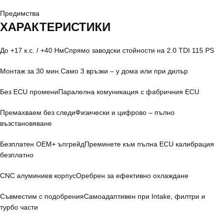
Предимства
ХАРАКТЕРИСТИКИ
До +17 к.с. / +40 Нм
Спрямо заводски стойности на 2.0 TDI 115 PS
Монтаж за 30 мин.
Само 3 връзки – у дома или при дилър
Без ECU промени
Паралелна комуникация с фабричния ECU
Премахваем без следи
Физически и цифрово – пълно
възстановяване
Безплатен OEM+ ъпгрейд
Преминете към пълна ECU калибрация
безплатно
CNC алуминиев корпус
Оребрен за ефективно охлаждане
Съвместим с подобрения
Самоадаптивен при Intake, филтри и
турбо части