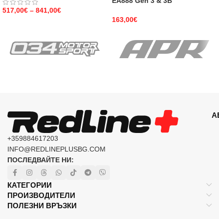
EA888 Gen 3 & 3B
517,00
€
–
841,00
€
163,00
€
А
+359884617203
INFO@REDLINEPLUSBG.COM
ПОСЛЕДВАЙТЕ НИ:
КАТЕГОРИИ
ПРОИЗВОДИТЕЛИ
ПОЛЕЗНИ ВРЪЗКИ