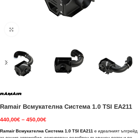
Увеличи
Ramair Всмукателна Система 1.0 TSI EA211
440,00
€
–
450,00
€
Ramair Всмукателна Система 1.0 TSI EA211
е идеалният ъпгрейд
за вашия автомобил, осигуряващ подобрен въздушен поток и по-