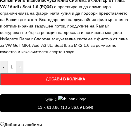
Ramair Performance Всмукателна Система с Филтър от Пяна
VW / Audi / Seat 1.6 (PQ34)
е проектирана да елиминира
ограниченията на фабричната кутия и да подобри представянето
на Вашия двигател. Благодарение на двуслойния филтър от пяна
и оптимизирания въздушен поток, продуктите на Ramair
осигуряват по-бърза реакция на дросела и повишена мощност.
Изберете Ramair Спортна всмукателна система с филтър от пяна
за VW Golf MK4, Audi A3 8L, Seat Ibiza MK2 1.6 за доживотно
качество и изключителен спортен звук.
-
+
ДОБАВИ В КОЛИЧКА
Купи с
13 x €18.86 (13 x 36.89 BGN)
Добави в любими