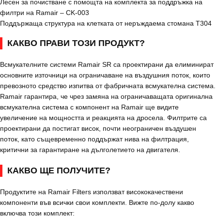
Лесен за почистване с помощта на комплекта за поддръжка на
филтри на Ramair – CK-003
Поддържаща структура на клетката от неръждаема стомана T304
КАКВО ПРАВИ ТОЗИ ПРОДУКТ?
Всмукателните системи Ramair SR са проектирани да елиминират
основните източници на ограничаване на въздушния поток, които
превозното средство изпитва от фабричната всмукателна система.
Ramair гарантира, че чрез замяна на ограничаващата оригинална
всмукателна система с компонент на Ramair ще видите
увеличение на мощността и реакцията на дросела. Филтрите са
проектирани да постигат висок, почти неограничен въздушен
поток, като същевременно поддържат нива на филтрация,
критични за гарантиране на дълголетието на двигателя.
КАКВО ЩЕ ПОЛУЧИТЕ?
Продуктите на Ramair Filters използват висококачествени
компоненти във всички свои комплекти. Вижте по-долу какво
включва този комплект: