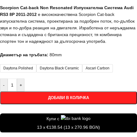
Scorpion Cat-back Non Resonated Изпускателна Система Audi
RS3 8P 2011-2012
е висококачествена Scorpion Cat-back
изпускателна система, проектирана за подобрен поток, по-дълбок
звук и по-добра реакция на двигателя. Изработена от неръждаема
стомана и създадена с британска прецизност, тя комбинира
спортен тон и надеждност за дългосрочна употреба.
Диаметър на тръбата:
80mm
Daytona Polished
Daytona Black Ceramic
Ascari Carbon
-
+
ДОБАВИ В КОЛИЧКА
Купи с
13 x €138.54 (13 x 270.96 BGN)