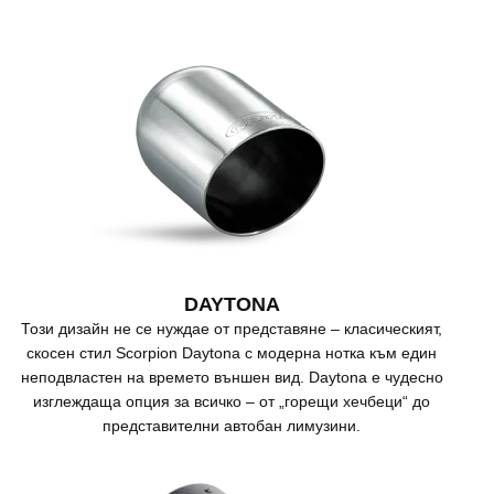
DAYTONA
Този дизайн не се нуждае от представяне – класическият,
скосен стил Scorpion Daytona с модерна нотка към един
неподвластен на времето външен вид. Daytona е чудесно
изглеждаща опция за всичко – от „горещи хечбеци“ до
представителни автобан лимузини.