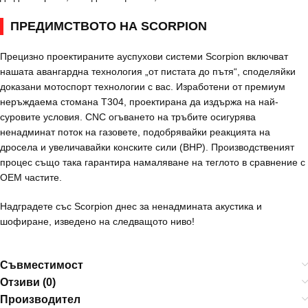
ПРЕДИМСТВОТО НА SCORPION
Прецизно проектираните ауспухови системи Scorpion включват
нашата авангардна технология „от пистата до пътя“, споделяйки
доказани мотоспорт технологии с вас. Изработени от премиум
неръждаема стомана T304, проектирана да издържа на най-
суровите условия. CNC огъването на тръбите осигурява
ненадминат поток на газовете, подобрявайки реакцията на
дросела и увеличавайки конските сили (BHP). Производственият
процес също така гарантира намаляване на теглото в сравнение с
OEM частите.
Надградете със Scorpion днес за ненадмината акустика и
шофиране, изведено на следващото ниво!
Съвместимост
Отзиви (0)
Производител