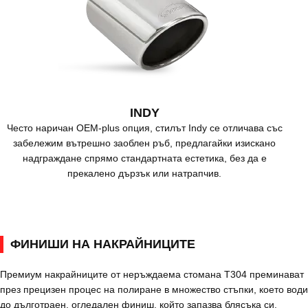
INDY
Често наричан OEM-plus опция, стилът Indy се отличава със
забележим вътрешно заоблен ръб, предлагайки изискано
надграждане спрямо стандартната естетика, без да е
прекалено дързък или натрапчив.
ФИНИШИ НА НАКРАЙНИЦИТЕ
Премиум накрайниците от неръждаема стомана T304 преминават
през прецизен процес на полиране в множество стъпки, което води
до дълготраен, огледален финиш, който запазва блясъка си.