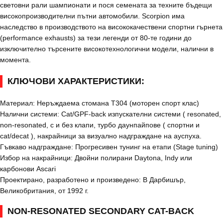
световни рали шампионати и пося семената за техните бъдещи
високопроизводителни пътни автомобили. Scorpion има
наследство в производството на висококачествени спортни гърнета
(performance exhausts) за тези легенди от 80-те години до
изключително търсените високотехнологични модели, налични в
момента.
КЛЮЧОВИ ХАРАКТЕРИСТИКИ:
Материал: Неръждаема стомана T304 (моторен спорт клас)
Налични системи: Cat/GPF-back изпускателни системи ( resonated,
non-resonated, с и без клапи, турбо даунпайпове ( спортни и
cat/decat ), накрайници за визуално надграждане на ауспуха.
Гъвкаво надграждане: Прогресивен тунинг на етапи (Stage tuning)
Избор на накрайници: Двойни полирани Daytona, Indy или
карбонови Ascari
Проектирано, разработено и произведено: В Дарбишър,
Великобритания, от 1992 г.
NON-RESONATED SECONDARY CAT-BACK