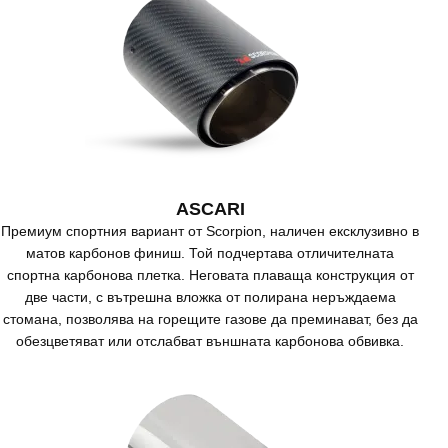
ASCARI
Премиум спортния вариант от Scorpion, наличен ексклузивно в
матов карбонов финиш. Той подчертава отличителната
спортна карбонова плетка. Неговата плаваща конструкция от
две части, с вътрешна вложка от полирана неръждаема
стомана, позволява на горещите газове да преминават, без да
обезцветяват или отслабват външната карбонова обвивка.