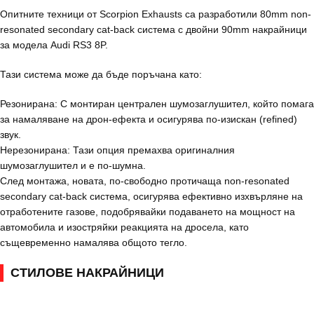
Опитните техници от Scorpion Exhausts са разработили 80mm non-
resonated secondary cat-back система с двойни 90mm накрайници
за модела Audi RS3 8P.
Тази система може да бъде поръчана като:
Резонирана: С монтиран централен шумозаглушител, който помага
за намаляване на дрон-ефекта и осигурява по-изискан (refined)
звук.
Нерезонирана: Тази опция премахва оригиналния
шумозаглушител и е по-шумна.
След монтажа, новата, по-свободно протичаща non-resonated
secondary cat-back система, осигурява ефективно изхвърляне на
отработените газове, подобрявайки подаването на мощност на
автомобила и изостряйки реакцията на дросела, като
същевременно намалява общото тегло.
СТИЛОВЕ НАКРАЙНИЦИ